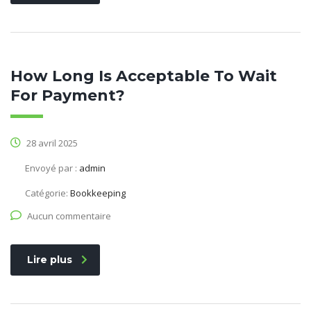
How Long Is Acceptable To Wait
For Payment?
28 avril 2025
Envoyé par :
admin
Catégorie:
Bookkeeping
Aucun commentaire
Lire plus