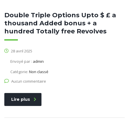
Double Triple Options Upto $ £ a
thousand Added bonus + a
hundred Totally free Revolves
28 avril 2025
Envoyé par :
admin
Catégorie:
Non classé
Aucun commentaire
Lire plus