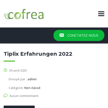
CONCTATEZ-NOUS
Tiplix Erfahrungen 2022
30 avril 2025
Envoyé par :
admin
Catégorie:
Non classé
Aucun commentaire