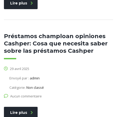
Lire plus
Préstamos champloan opiniones
Cashper: Cosa que necesita saber
sobre las préstamos Cashper
29 avril 2025
Envoyé par :
admin
Catégorie:
Non classé
Aucun commentaire
Lire plus