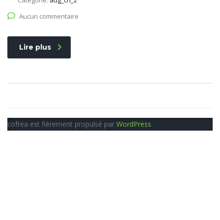
Aucun commentaire
Lire plus
cofrea est fièrement propulsé par
WordPress