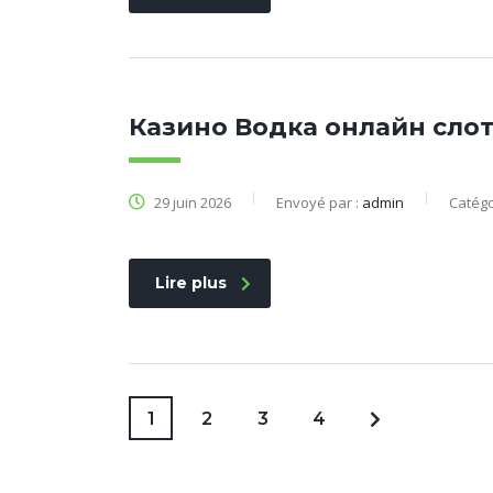
Казино Водка онлайн сло
29 juin 2026
Envoyé par :
admin
Catégo
Lire plus
1
2
3
4