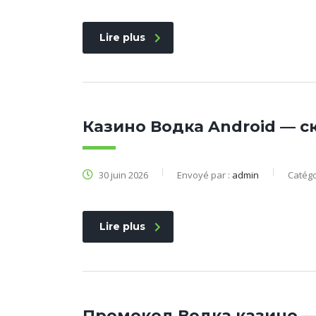
Lire plus
Казино Водка Android — с
30 juin 2026
Envoyé par :
admin
Catégo
Lire plus
Промокод Водка казино —