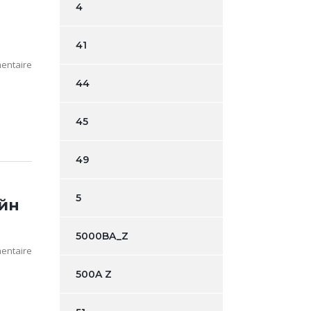
4
41
entaire
44
45
49
5
айн
5000BA_Z
entaire
500A Z