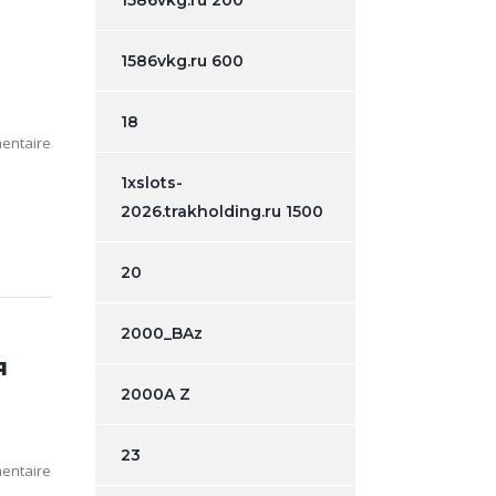
1586vkg.ru 200
1586vkg.ru 600
18
entaire
1xslots-
2026.trakholding.ru 1500
20
2000_BAz
я
2000A Z
23
entaire