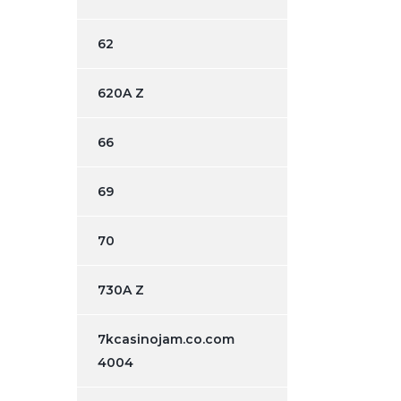
62
620A Z
66
69
70
730A Z
7kcasinojam.co.com
4004