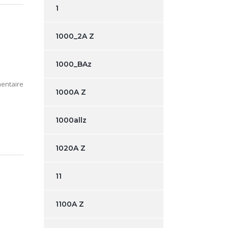
1
1000_2A Z
1000_BAz
entaire
1000A Z
1000allz
1020A Z
11
1100A Z