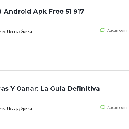
 Android Apk Free 51 917
Aucun comm
rie:
! Без рубрики
s Y Ganar: La Guía Definitiva
Aucun comm
rie:
! Без рубрики