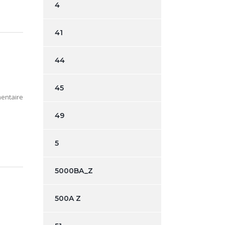
4
41
44
45
entaire
49
5
5000BA_Z
500A Z