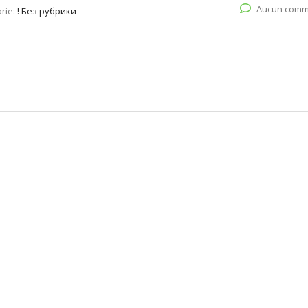
Aucun comm
rie:
! Без рубрики