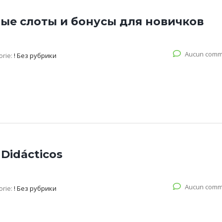
ные слоты и бонусы для новичков
Aucun comm
orie:
! Без рубрики
Didácticos
Aucun comm
orie:
! Без рубрики