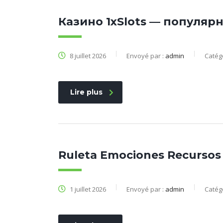
Казино 1xSlots — популяр
8 juillet 2026
Envoyé par :
admin
Catég
Lire plus
Ruleta Emociones Recursos 
1 juillet 2026
Envoyé par :
admin
Catég