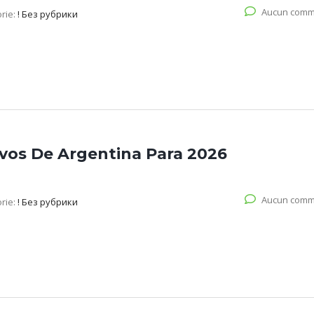
Aucun comm
rie:
! Без рубрики
vos De Argentina Para 2026
Aucun comm
rie:
! Без рубрики