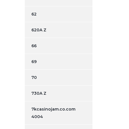
62
620A Z
66
69
70
730A Z
7kcasinojam.co.com
4004