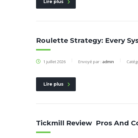
Lire plus
Roulette Strategy: Every S
1 juillet 2026
Envoyé par :
admin
Catég
Lire plus
Tickmill Review ️ Pros And 