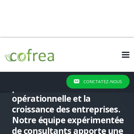
Nous sommes passionnés
CONCTATEZ-NOUS
par l'excellence
opérationnelle et la
croissance des entreprises.
Notre équipe expérimentée
de consultants apporte une