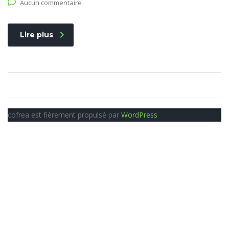
Aucun commentaire
Lire plus
cofrea est fièrement propulsé par
WordPress