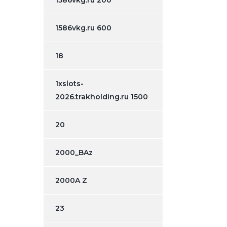
1586vkg.ru 200
1586vkg.ru 600
18
1xslots-
2026.trakholding.ru 1500
20
2000_BAz
2000A Z
23