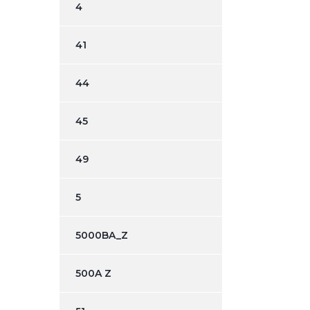
4
41
44
45
49
5
5000BA_Z
500A Z