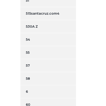
51
515santacruz.com4
530A Z
54
55
57
58
6
60