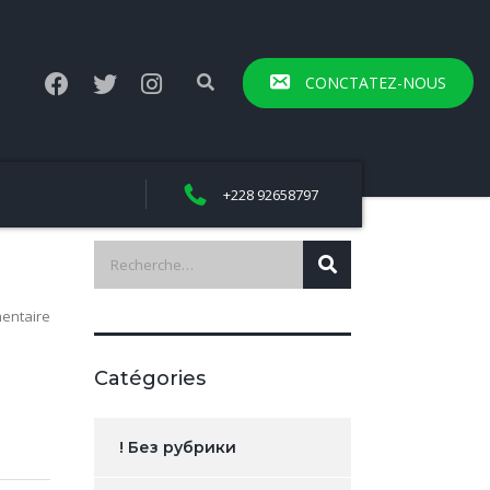
CONCTATEZ-NOUS
+228 92658797
entaire
Catégories
! Без рубрики