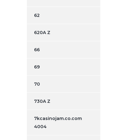
62
620A Z
66
69
70
730A Z
7kcasinojam.co.com
4004