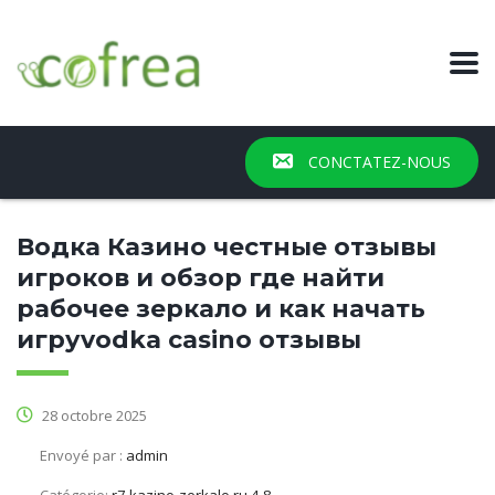
CONCTATEZ-NOUS
Водка Казино честные отзывы
игроков и обзор где найти
рабочее зеркало и как начать
игруvodka casino отзывы
28 octobre 2025
Envoyé par :
admin
Catégorie:
r7-kazino-zerkalo.ru 4-8