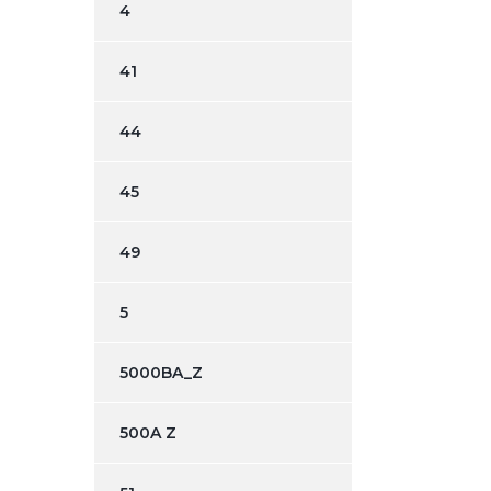
4
41
44
45
49
5
5000BA_Z
500A Z