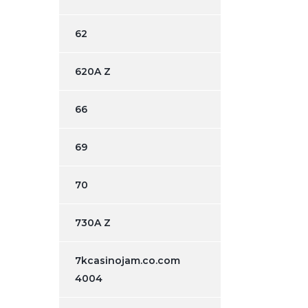
62
620A Z
66
69
70
730A Z
7kcasinojam.co.com
4004