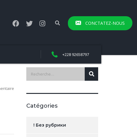
CONCTATEZ-NOUS
+228 92658797
entaire
Catégories
! Без рубрики