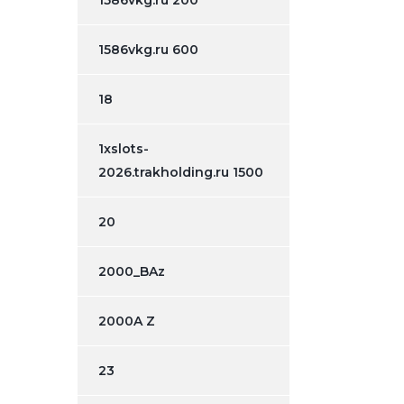
1586vkg.ru 200
1586vkg.ru 600
18
1xslots-
2026.trakholding.ru 1500
20
2000_BAz
2000A Z
23