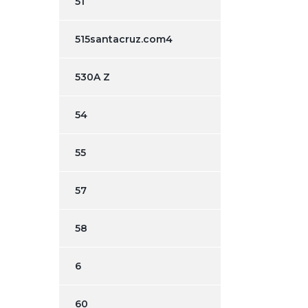
51
515santacruz.com4
530A Z
54
55
57
58
6
60