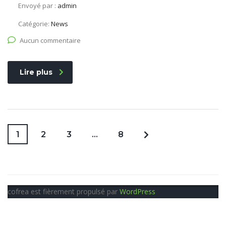
Envoyé par :
admin
Catégorie:
News
Aucun commentaire
Lire plus
1
2
3
…
8
cofrea est fièrement propulsé par
WordPress