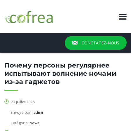
CONCTATEZ-NOUS
Почему персоны регулярнее
испытывают волнение ночами
из-за гаджетов
27 juillet 2026
Envoyé par :
admin
Catégorie:
News