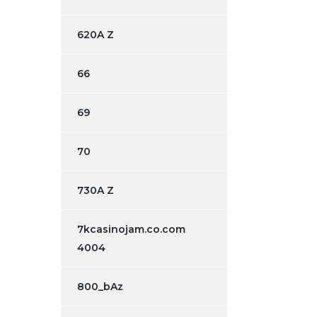
620A Z
66
69
70
730A Z
7kcasinojam.co.com
4004
800_bAz