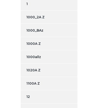
1
1000_2A Z
1000_BAz
1000A Z
1000allz
1020A Z
1100A Z
12