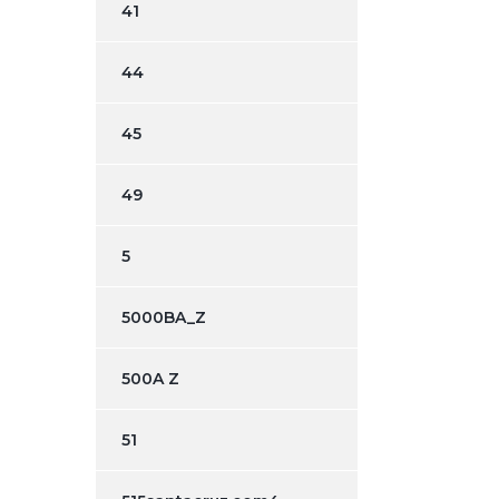
41
44
45
49
5
5000BA_Z
500A Z
51