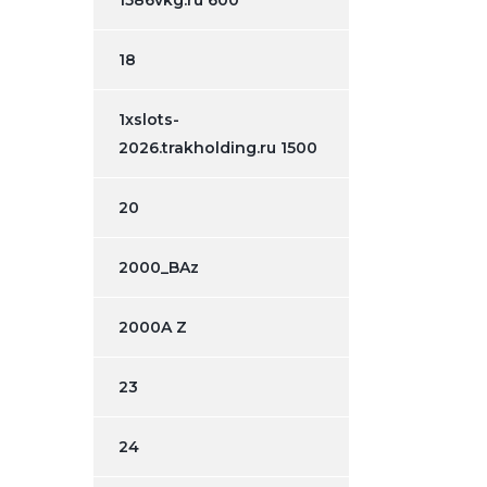
1586vkg.ru 600
18
1xslots-
2026.trakholding.ru 1500
20
2000_BAz
2000A Z
23
24