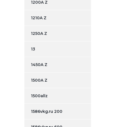
1200A Z
1210A Z
1250A Z
13
1450A Z
1500A Z
1500allz
1586vkg.ru 200