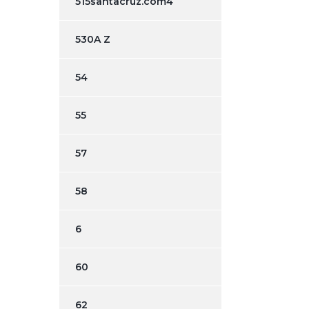
515santacruz.com4
530A Z
54
55
57
58
6
60
62