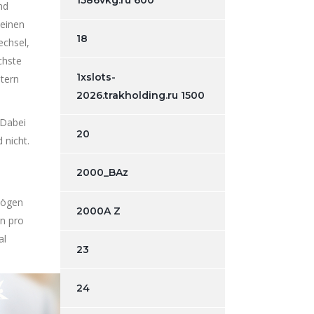
1586vkg.ru 600
nd
 einen
18
echsel,
chste
1xslots-
ltern
2026.trakholding.ru 1500
 Dabei
20
 nicht.
2000_BAz
rmögen
2000A Z
n pro
al
23
24