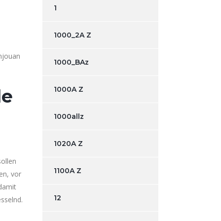
1
1000_2A Z
Anjouan
1000_BAz
1000A Z
le
1000allz
1020A Z
sollen
1100A Z
en, vor
damit
12
esselnd.