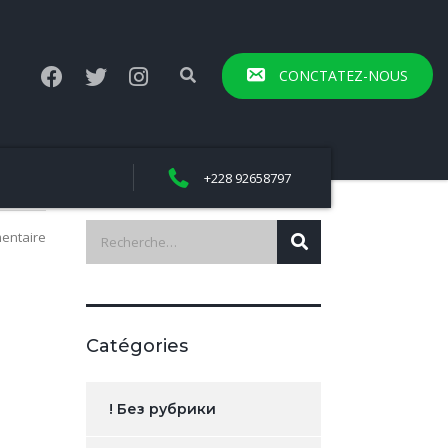
CONCTATEZ-NOUS
+228 92658797
entaire
Catégories
! Без рубрики