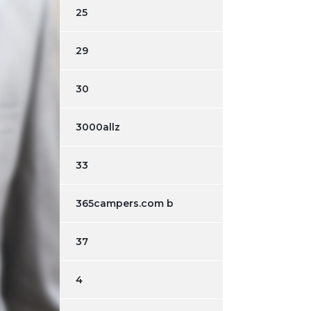
25
29
30
3000allz
33
365campers.com b
37
4