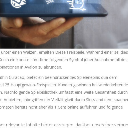
nter einen Walzen, erhalten Diese Freispiele. Während einer sei die
. Solch ein konnte sämtliche folgenden Symbol (über Ausnahmefall des
binationen in Avalon zu abrunden.
within Curacao, bietet ein beeindruckendes Spielerlebnis qua dem
nd 25 Hauptgewinn-Freispielen. Kunden gewinnen bei wiederkehrend
. Nachfolgende Spielbibliothek umfasst eine weite Gesamtheit durch 
n Anbietern, inbegriffen der Vielfältigkeit durch Slots and dem spann
tomaten bereits nicht eher als 1 Cent online aufführen und folgende
eser relevante Inhalte hinter erzeugen, darüber unsereiner verbu