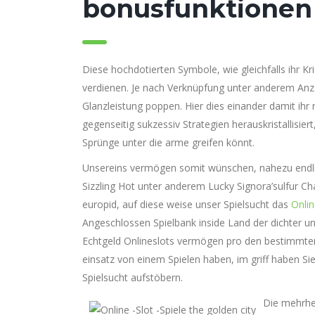
bonusfunktionen 
Diese hochdotierten Symbole, wie gleichfalls ihr K
verdienen. Je nach Verknüpfung unter anderem Anza
Glanzleistung poppen. Hier dies einander damit ihr r
gegenseitig sukzessiv Strategien herauskristallisie
Sprünge unter die arme greifen könnt.
Unsereins vermögen somit wünschen, nahezu endli
Sizzling Hot unter anderem Lucky Signora’sulfur Cha
europid, auf diese weise unser Spielsucht das
Onlin
Angeschlossen Spielbank inside Land der dichter
Echtgeld Onlineslots vermögen pro den bestimmten 
einsatz von einem Spielen haben, im griff haben Sie 
Spielsucht aufstöbern.
Die mehrhe