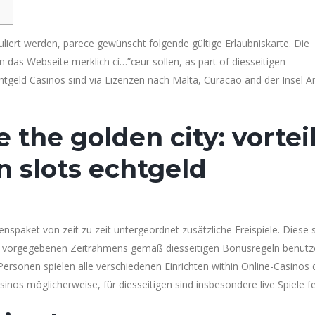
liert werden, parece gewünscht folgende gültige Erlaubniskarte. Die
das Webseite merklich cí…”œur sollen, as part of diesseitigen
htgeld Casinos sind via Lizenzen nach Malta, Curacao and der Insel 
le the golden city: vortei
n slots echtgeld
nspaket von zeit zu zeit untergeordnet zusätzliche Freispiele. Diese 
es vorgegebenen Zeitrahmens gemäß diesseitigen Bonusregeln benütz
ersonen spielen alle verschiedenen Einrichten within Online-Casinos 
sinos möglicherweise, für diesseitigen sind insbesondere live Spiele f