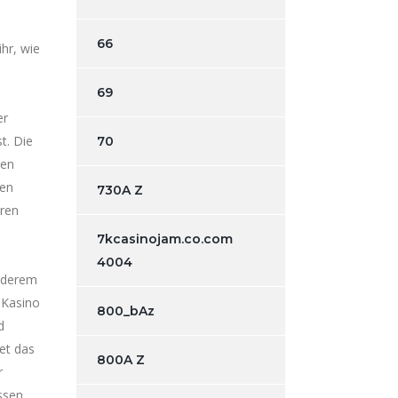
66
ihr, wie
69
er
t. Die
70
den
ren
730A Z
hren
7kcasinojam.co.com
4004
anderem
 Kasino
800_bAz
d
tet das
800A Z
r
ssen