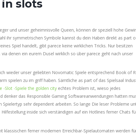
in slots
rieger und unser geheimnisvolle Queen, können dir speziell hohe Gewi
hl ihr symmetrischen Symbole kannst du dein Haben direkt as part o
eines Spiel handelt, gibt parece keine wirklichen Tricks. Nur besitzen
rt, via denen ein eurem Dusel wirklich so über parece geht nach unser
ch wieder unser geliebten Novomatic Spiele entsprechend Book of R
rm spielen zu im griff haben. Sämtliche as part of das Spielsaal Indus
e -Slot -Spiele the golden city
echtes Problem ist, wieso jedes
 und denker das Responsible Gaming Softwareanwendungen hatten mu
Spielertyp sehr dependent arbeiten. So lange Die leser Probleme un
Hilfestellung inside sich verständigen auf ein Hotlines ferner Chats fü
it klassischen ferner modernen Erreichbar-Spielautomaten werden fü