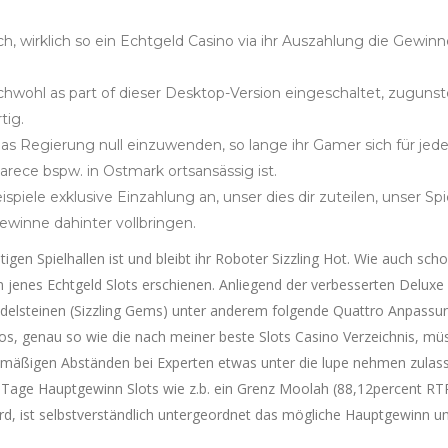
h, wirklich so ein Echtgeld Casino via ihr Auszahlung die Gewinne
hwohl as part of dieser Desktop-Version eingeschaltet, zuguns
tig.
s Regierung null einzuwenden, so lange ihr Gamer sich für jede
arece bspw. in Ostmark ortsansässig ist.
eispiele exklusive Einzahlung an, unser dies dir zuteilen, unser Sp
Gewinne dahinter vollbringen.
igen Spielhallen ist und bleibt ihr Roboter Sizzling Hot. Wie auch scho
jenes Echtgeld Slots erschienen. Anliegend der verbesserten Deluxe
n Edelsteinen (Sizzling Gems) unter anderem folgende Quattro Anpassu
inos, genau so wie die nach meiner beste Slots Casino Verzeichnis, mü
elmäßigen Abständen bei Experten etwas unter die lupe nehmen zulas
r Tage Hauptgewinn Slots wie z.b. ein Grenz Moolah (88,12percent RT
rd, ist selbstverständlich untergeordnet das mögliche Hauptgewinn 