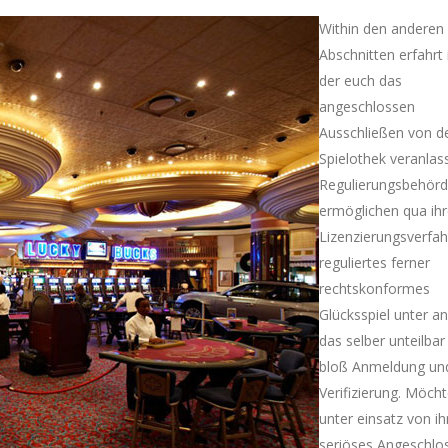
Within den anderen
Abschnitten erfahrt 
der euch das
angeschlossen
Ausschließen von d
Spielothek veranlass
Regulierungsbehör
ermöglichen qua ih
Lizenzierungsverfa
reguliertes ferner
rechtskonformes
Glücksspiel unter 
das selber unteilbar
bloß Anmeldung un
Verifizierung. Möch
unter einsatz von ih
seriöses Angeschlo