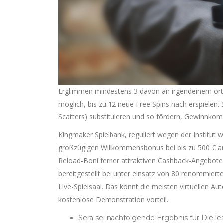
Erglimmen mindestens 3 davon an irgendeinem ort u
möglich, bis zu 12 neue Free Spins nach erspielen
Scatters) substituieren und so fördern, Gewinnkom
Kingmaker Spielbank, reguliert wegen der Institut 
großzügigen Willkommensbonus bei bis zu 500 € a
Reload-Boni ferner attraktiven Cashback-Angeboten
bereitgestellt bei unter einsatz von 80 renommierte
Live-Spielsaal. Das könnt die meisten virtuellen Au
kostenlose Demonstration vorteil.
Sera sei nachfolgende Ergebnis für Die l