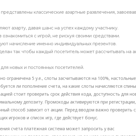
о представлены классические азартные развлечения, завоев
яют азарту, давая шанс на успех каждому участнику.
 ознакомиться с игрой, не рискуя своими средствами.
куют начисление именно индивидуальных презентов.
елан так чтобы каждый посетитель может рассчитывать на а
для новых и постоянных посетителей.
о ограничена 5 у.е., слоты засчитываются на 100%, настольные
уется ли пополнение счета, на какие слоты начисляются спины
вацией стоит проверить срок действия кода, доступность для но
имальному депозиту. Промокоды активируются при регистрации,
чный способ зависит от акции. Перед вводом важно проверить 
их игроков и список игр, где действует бонус.
ения счёта платёжная система может запросить у вас