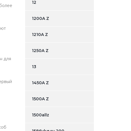
12
иболее
1200A Z
уют
1210A Z
1250A Z
н для
13
ервый
1450A Z
1500A Z
1500allz
соб