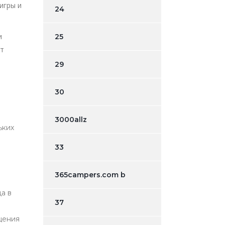
игры и
24
и
25
ыт
29
30
3000allz
ьких
33
365campers.com b
а в
37
щения