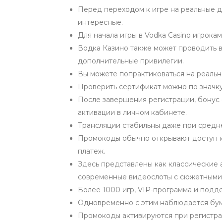
Перед переходом к игре на реальные д
интересные.
Для начала игры в Vodka Casino игрока
Водка Казино также может проводить 
дополнительные привилегии.
Вы можете попрактиковаться на реальны
Проверить сертификат можно по значку
После завершения регистрации, бонус 
активации в личном кабинете.
Трансляции стабильны даже при средн
Промокоды обычно открывают доступ к
платеж.
Здесь представлены как классические а
современные видеослоты с сюжетными
Более 1000 игр, VIP-программа и подд
Одновременно с этим наблюдается бум
Промокоды активируются при регистра