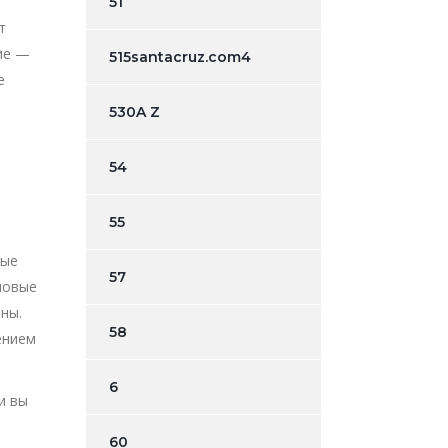
51
т
ие —
515santacruz.com4
е
530A Z
54
55
ные
57
новые
ны.
58
ением
6
и вы
60