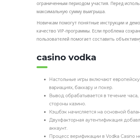
ограниченным периодом участия. Перед исполь
максимальную сумму выигрыша.
Новичкам помогут понятные инструкции и демо
качество VIP-программы. Если проблема сохран
пользователей помогает составить объективну
casino vodka
Настольные игры включают европейскую
вариациях, баккару и покер.
Вывод обрабатывается в течение часа,
стороны казино.
Кэшбэк начисляется на основной балан
Двухфакторная аутентификация добавл
аккаунт.
Процесс верификации в Vodka Casino 