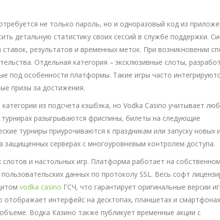
отребуется не только пароль, но и одноразовый код из приложе
ить детальную статистику своих сессий в службе поддержки. С
 ставок, результатов и временных меток. При возникновении с
ательства. Отдельная категория – эксклюзивные слоты, разрабо
ные под особенности платформы. Такие игры часто интегрируютс
ые призы за достижения.
атегории из подсчета кэшбэка, но Vodka Casino учитывает лю
в турнирах разыгрываются фриспины, билеты на следующие
ские турниры приурочиваются к праздникам или запуску новых и
а защищенных серверах с многоуровневым контролем доступа.
х слотов и настольных игр. Платформа работает на собственно
 пользовательских данных по протоколу SSL. Весь софт лиценз
удитом
vodka casino
ГСЧ, что гарантирует оригинальные версии иг
о отображает интерфейс на десктопах, планшетах и смартфонах
объеме. Водка Казино также публикует временные акции с