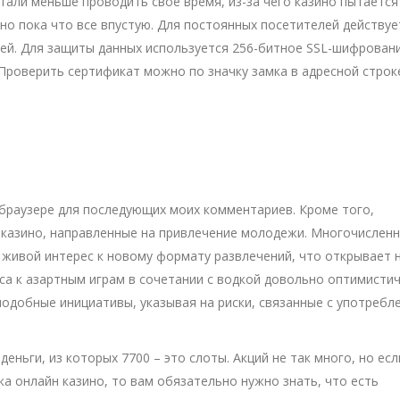
тали меньше проводить свое время, из-за чего казино пытается
 но пока что все впустую. Для постоянных посетителей действуе
ей. Для защиты данных используется 256-битное SSL-шифрован
. Проверить сертификат можно по значку замка в адресной строк
м браузере для последующих моих комментариев. Кроме того,
 казино, направленные на привлечение молодежи. Многочислен
 живой интерес к новому формату развлечений, что открывает 
са к азартным играм в сочетании с водкой довольно оптимистич
одобные инициативы, указывая на риски, связанные с употребл
деньги, из которых 7700 – это слоты. Акций не так много, но есл
ка онлайн казино, то вам обязательно нужно знать, что есть