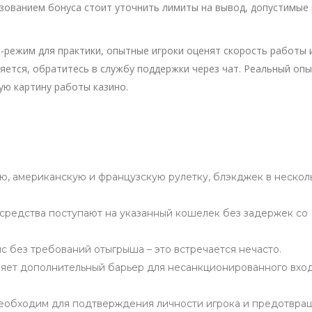
зованием бонуса стоит уточнить лимиты на вывод, допустимые 
-режим для практики, опытные игроки оценят скорость работы 
яется, обратитесь в службу поддержки через чат. Реальный оп
ю картину работы казино.
, американскую и французскую рулетку, блэкджек в нескол
 средства поступают на указанный кошелек без задержек со
с без требований отыгрыша – это встречается нечасто.
яет дополнительный барьер для несанкционированного вход
необходим для подтверждения личности игрока и предотвра