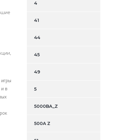
4
авшие
41
44
кции,
45
49
 игры
 и в
5
вых
5000BA_Z
срок
500A Z