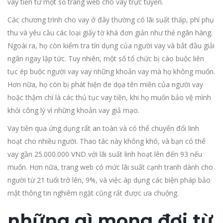
vay tiền từ một số trang web cho vay trực tuyến.
Các chương trình cho vay ở đây thường có lãi suất thấp, phí phụ
thu và yêu cầu các loại giấy tờ khá đơn giản như thẻ ngân hàng.
Ngoài ra, họ còn kiểm tra tín dụng của người vay và bắt đầu giải
ngân ngay lập tức. Tuy nhiên, một số tổ chức bị cáo buộc liên
tục ép buộc người vay vay những khoản vay mà họ không muốn.
Hơn nữa, họ còn bị phát hiện đe dọa tên miền của người vay
hoặc thậm chí là các thủ tục vay tiền, khi họ muốn bảo vệ mình
khỏi công lý vì những khoản vay giả mạo.
Vay tiền qua ứng dụng rất an toàn và có thể chuyển đổi linh
hoạt cho nhiều người. Thao tác này không khó, và bạn có thể
vay gần 25.000.000 VND với lãi suất linh hoạt lên đến 93 nếu
muốn. Hơn nữa, trang web có mức lãi suất cạnh tranh dành cho
người từ 21 tuổi trở lên, 9%, và việc áp dụng các biện pháp bảo
mật thông tin nghiêm ngặt cũng rất được ưa chuộng.
những gì mong đợi từ