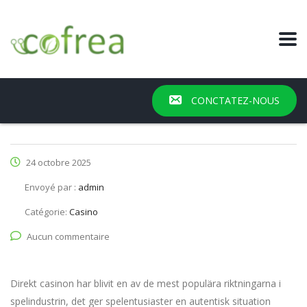
CONCTATEZ-NOUS
24 octobre 2025
Envoyé par :
admin
Catégorie:
Casino
Aucun commentaire
Direkt casinon har blivit en av de mest populära riktningarna i
spelindustrin, det ger spelentusiaster en autentisk situation