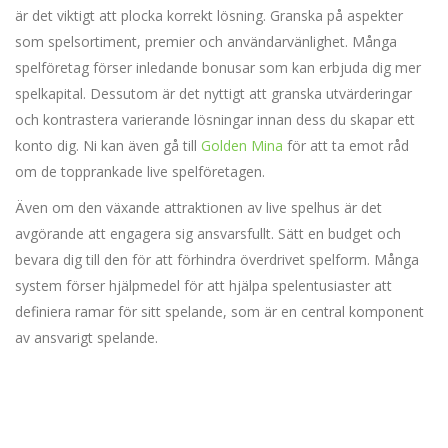
är det viktigt att plocka korrekt lösning. Granska på aspekter
som spelsortiment, premier och användarvänlighet. Många
spelföretag förser inledande bonusar som kan erbjuda dig mer
spelkapital. Dessutom är det nyttigt att granska utvärderingar
och kontrastera varierande lösningar innan dess du skapar ett
konto dig. Ni kan även gå till
Golden Mina
för att ta emot råd
om de topprankade live spelföretagen.
Även om den växande attraktionen av live spelhus är det
avgörande att engagera sig ansvarsfullt. Sätt en budget och
bevara dig till den för att förhindra överdrivet spelform. Många
system förser hjälpmedel för att hjälpa spelentusiaster att
definiera ramar för sitt spelande, som är en central komponent
av ansvarigt spelande.