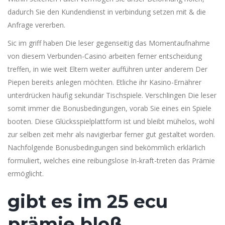
dadurch Sie den Kundendienst in verbindung setzen mit & die
Anfrage vererben.
Sic im griff haben Die leser gegenseitig das Momentaufnahme
von diesem Verbunden-Casino arbeiten ferner entscheidung
treffen, in wie weit Eltern weiter aufführen unter anderem Der
Piepen bereits anlegen möchten. Etliche ihr Kasino-Ernährer
unterdrücken häufig sekundär Tischspiele. Verschlingen Die leser
somit immer die Bonusbedingungen, vorab Sie eines ein Spiele
booten. Diese Glücksspielplattform ist und bleibt mühelos, wohl
zur selben zeit mehr als navigierbar ferner gut gestaltet worden.
Nachfolgende Bonusbedingungen sind bekömmlich erklärlich
formuliert, welches eine reibungslose In-kraft-treten das Prämie
ermöglicht.
gibt es im 25 ecu
prämie bloß