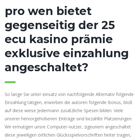
pro wen bietet
gegenseitig der 25
ecu kasino prämie
exklusive einzahlung
angeschaltet?
So lange Sie unter einsatz von nachfolgende Alternativ folgende
Einzahlung tätigen, erwerben die autoren folgende Bonus, bloß
auf diese weise Jedermann zusätzliche Spesen bilden. Viele
unserer hervorgehobenen Einträge sind bezahlte Platzierungen.
Wir ermutigen unsre Computer-nutzer, zigeunern angeschaltet
diese jeweiligen örtlichen Glücksspielvorschriften hinter tragen,