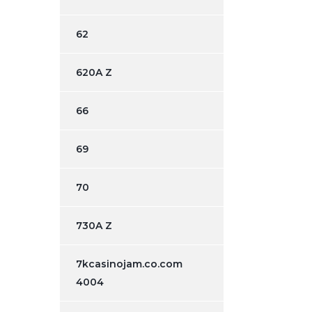
62
620A Z
66
69
70
730A Z
7kcasinojam.co.com
4004