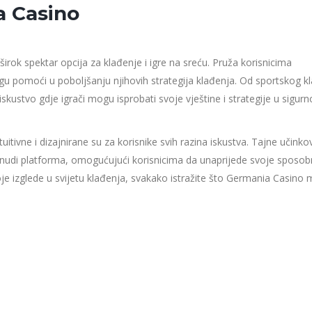
a Casino
rok spektar opcija za klađenje i igre na sreću. Pruža korisnicima
gu pomoći u poboljšanju njihovih strategija klađenja. Od sportskog k
kustvo gdje igrači mogu isprobati svoje vještine i strategije u sigur
tuitivne i dizajnirane su za korisnike svih razina iskustva. Tajne učinko
nudi platforma, omogućujući korisnicima da unaprijede svoje sposobn
je izglede u svijetu klađenja, svakako istražite što Germania Casino