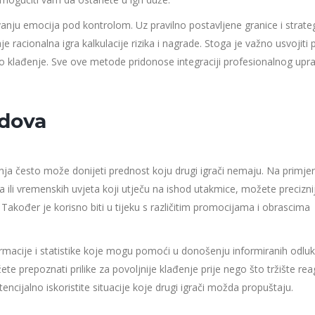
nju emocija pod kontrolom. Uz pravilno postavljene granice i strateg
 racionalna igra kalkulacije rizika i nagrade. Stoga je važno usvojiti 
vo klađenje. Sve ove metode pridonose integraciji profesionalnog upra
ndova
ađenja često može donijeti prednost koju drugi igrači nemaju. Na primje
 ili vremenskih uvjeta koji utječu na ishod utakmice, možete precizni
. Također je korisno biti u tijeku s različitim promocijama i obrascima
acije i statistike koje mogu pomoći u donošenju informiranih odluk
te prepoznati prilike za povoljnije klađenje prije nego što tržište reag
ncijalno iskoristite situacije koje drugi igrači možda propuštaju.