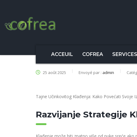
ACCEUIL
COFREA
SERVICE
25 août 2025
Envoyé par :
admin
Catég
Tajne Učinkovitog Klađenja: Kako Povećati Svoje 
Razvijanje Strategije 
Klađenje može biti znatno više od puke sreće ako prim