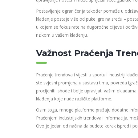
Postavljanje ograničenja također pomaže u održava
klađenje postaje više od puke igre na sreću – postaje
u kojem se fokusirate na dugoročne ciljeve i održi
rizikom u vašem klađenju.
Važnost Praćenja Tre
Praćenje trendova i vijesti u sportu i industriji kl
ste svjesni promjena u sastavu tima, povreda igrača
procijeniti ishode i bolje upravljati vašim okladama
klađenja koje nude različite platforme.
Osim toga, mnoge platforme pružaju dodatne inform
Praćenjem industrijskih trendova i informacija, može
Ovo je jedan od načina da budete korak ispred i pote