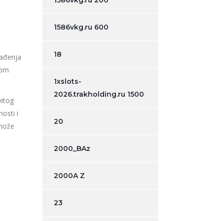
1586vkg.ru 200
1586vkg.ru 600
18
lađenja
nom
1xslots-
2026.trakholding.ru 1500
vitog
osti i
20
 može
2000_BAz
2000A Z
23