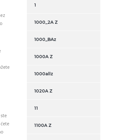
1
Bez
1000_2A Z
no
1000_BAz
e
1000A Z
ožete
1000allz
1020A Z
11
 ste
 ćete
1100A Z
no