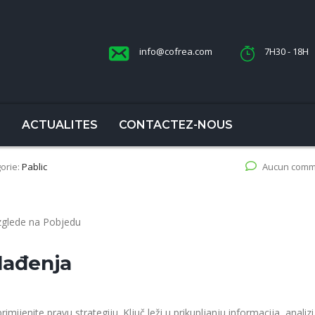
info@cofrea.com
7H30 - 18H
S
ACTUALITES
CONTACTEZ-NOUS
orie:
Pablic
Aucun comm
Izglede na Pobjedu
Klađenja
ijenite pravu strategiju. Ključ leži u prikupljanju informacija, analizi