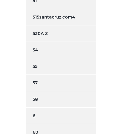
51
515santacruz.com4
530A Z
54
55
57
58
6
60