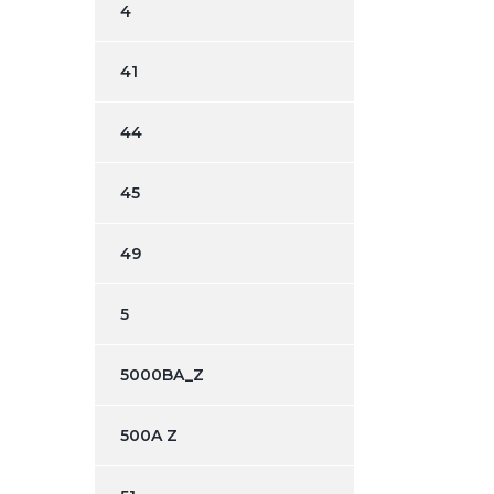
4
41
44
45
49
5
5000BA_Z
500A Z