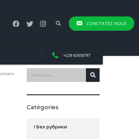
CONCTATEZ-NOUS
+228 92658797
entaire
Catégories
! Без рубрики