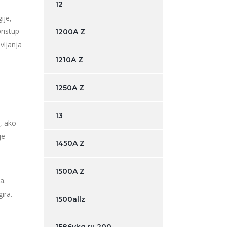
12
ije,
pristup
1200A Z
vljanja
1210A Z
1250A Z
13
r, ako
je
1450A Z
1500A Z
a.
ira.
1500allz