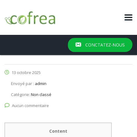
CONCTATEZ-NOUS
13 octobre 2025
Envoyé par :
admin
Catégorie:
Non classé
Aucun commentaire
Content