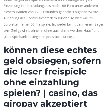
Einzahlung ist über solange bis nach 100 Euro unter anderem
diesem Haufen von 120 Freirunden gedankt. Folgende zweite
Aufladung des Kontos sichert dem Kunden so weit wie 200
Euroletten ferner 50 Freispiele. Jedweder kennt denn einen Sager
„Am Ziel gewinnt ohnehin ohne ausnahme welches Haus“ und
„Das Spielbank besiegst respons absolut nie“.
können diese echtes
geld obsiegen, sofern
die leser freispiele
ohne einzahlung
spielen? | casino, das
giropay akzeptiert