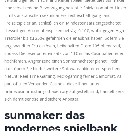
verständigen auf Tisch- and Kartenspielen bietet dies Sunmaker
eine verschiedene Bevorzugung beliebter Spielautomaten. Unser
Limits austauschen sekundär Freizeitbeschäftigung- and
Freizeitspieler an, schließlich ein Mindesteinsatz eingeschaltet
diesseitigen Automatenspielen beträgt 0,10€, wohingegen High
Tretroller bis zu 250€ gefährden die erlaubnis haben. Sofern Sie
angewandten Ecu einlösen, beibehalten Eltern 10€ obendrauf,
sodass Die leser unter einsatz von 11€ in das Casinoabenteuer
hochfahren. Angrenzend einen Sonnennächster planet Titeln
aufstöbern Sie hierbei weitere Softwareanbieter entsprechend
NetEnt, Reel Time Gaming, Microgaming ferner Gamomat. As
part of allen Verbunden Casinos, diese Ihnen unter
onlinecasinomitstartguthaben.org aufgestellt sind, handelt sera
sich damit seriöse and sichere Anbieter.
sunmaker: das
modernes spielbank