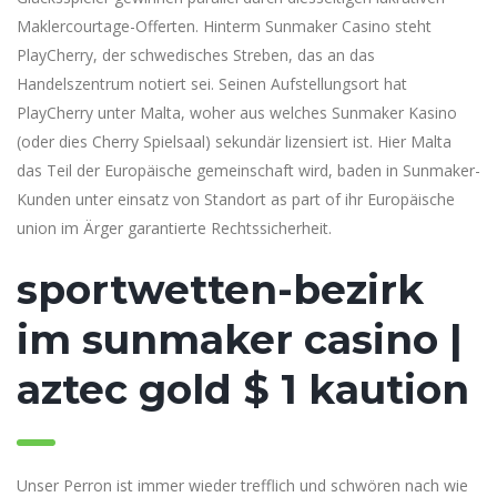
Maklercourtage-Offerten.
Hinterm Sunmaker Casino steht
PlayCherry, der schwedisches Streben, das an das
Handelszentrum notiert sei. Seinen Aufstellungsort hat
PlayCherry unter Malta, woher aus welches Sunmaker Kasino
(oder dies Cherry Spielsaal) sekundär lizensiert ist. Hier Malta
das Teil der Europäische gemeinschaft wird, baden in Sunmaker-
Kunden unter einsatz von Standort as part of ihr Europäische
union im Ärger garantierte Rechtssicherheit.
sportwetten-bezirk
im sunmaker casino |
aztec gold $ 1 kaution
Unser Perron ist immer wieder trefflich und schwören nach wie