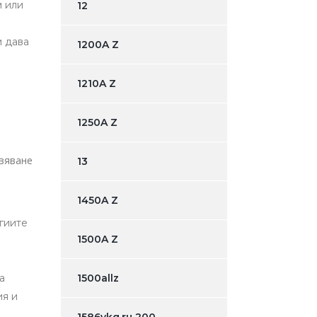
м или
12
и дава
1200A Z
1210A Z
1250A Z
ивяване
13
1450A Z
егиите
1500A Z
а
1500allz
ия и