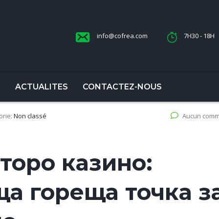
info@cofrea.com
7H30 - 18H
S
ACTUALITES
CONTACTEZ-NOUS
orie:
Non classé
Aucun comm
оторо казино:
а гореща точка з