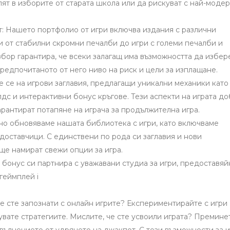
пят в изборите от старата школа или да рискуват с най-моде
т: Нашето портфолио от игри включва издания с различни
и от стабилни скромни печалби до игри с големи печалби и
бор гарантира, че всеки залагащ има възможността да избер
предпочитаното от него ниво на риск и цели за изплащане.
 се на игрови заглавия, предлагащи уникални механики като
с и интерактивни бонус кръгове. Тези аспекти на играта до
гарантират потапяне на играча за продължителна игра.
о обновяваме нашата библиотека с игри, като включваме
оставчици. С единствени по рода си заглавия и нови
е намират свежи опции за игра.
 бонус си партнира с уважавани студиа за игри, предоставяй
геймплей i
Не сте запознати с онлайн игрите? Експериментирайте с игри
кувате стратегиите. Мислите, че сте усвоили играта? Премине