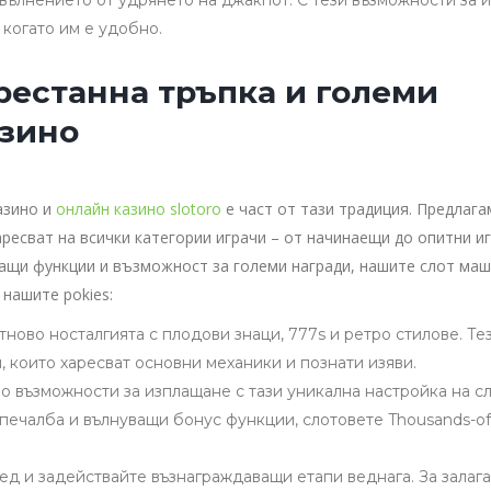
 вълнението от удрянето на джакпот. С тези възможности за и
 когато им е удобно.
рестанна тръпка и големи
азино
азино и
онлайн казино slotoro
е част от тази традиция. Предлага
аресват на всички категории играчи – от начинаещи до опитни и
яващи функции и възможност за големи награди, нашите слот ма
 нашите pokies:
ново носталгията с плодови знаци, 777s и ретро стилове. Те
, които харесват основни механики и познати изяви.
 възможности за изплащане с тази уникална настройка на сл
печалба и вълнуващи бонус функции, слотовете Thousands-o
ред и задействайте възнаграждаващи етапи веднага. За залаг