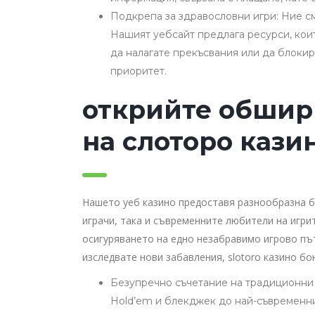
Подкрепа за здравословни игри: Ние см
Нашият уебсайт предлага ресурси, кои
да налагате прекъсвания или да блокир
приоритет.
открийте обширн
на слоторо кази
Нашето уеб казино предоставя разнообразна б
играчи, така и съвременните любители на игри
осигуряването на едно незабравимо игрово пъ
изследвате нови забавления, slotoro казино бо
Безупречно съчетание на традиционни и
Hold’em и блекджек до най-съвременни