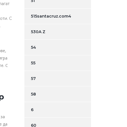
51
лагат
515santacruz.com4
оти. С
.
530A Z
54
ве,
игра
55
е. С
57
58
р
6
 за
е да
60