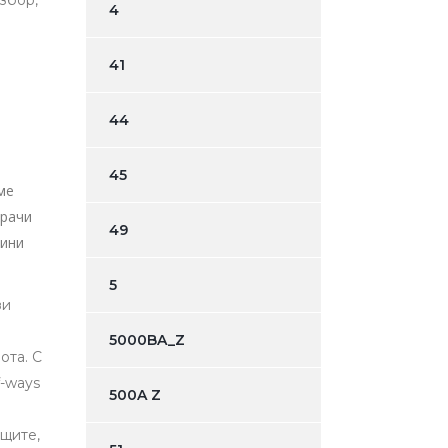
збор,
4
41
44
45
ме
грачи
49
шини
5
зи
5000BA_Z
ота. С
f-ways
500A Z
ащите,