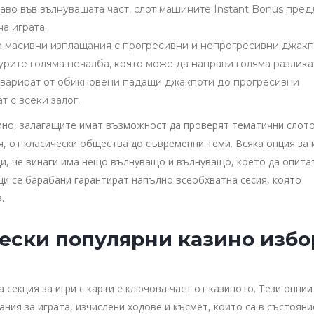
аво във вълнуващата част, слот машините Instant Bonus пред
а играта.
за масивни изплащания с прогресивни и непрогресивни джакп
урите голяма печалба, която може да направи голяма разлика
 варират от обикновени падащи джакпоти до прогресивни
т с всеки залог.
зино, залагащите имат възможност да проверят тематични слото
, от класически общества до съвременни теми. Всяка опция за 
и, че винаги има нещо вълнуващо и вълнуващо, което да опитат
щи се барабани гарантират напълно всеобхватна сесия, която
.
чески популярни казино избо
 секция за игри с карти е ключова част от казиното. Тези опции
ния за играта, изчислени ходове и късмет, които са в състояни