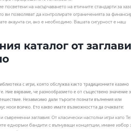
е посветени на насърчаването на етичните стандарти за хаза
то ви позволяват да контролирате ограниченията за финанси
ате акаунта си, ако е необходимо. Вашата сигурност е наш
ия каталог от заглав
но
иблиотека с игри, която обслужва както традиционните казино
те. Ние вярваме, че разнообразието е от съществено значение 
тешествие. Независимо дали търсите познати вълнения или
нус носи всичко. Ето какво имате възможността да очаквате:
 съвременни заглавия: От класически настолни игри като Te
те едноръки бандити с вълнуващи концепции, имаме избор 