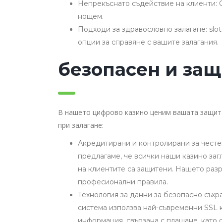
Непрекъснато съдействие на клиенти: 
нощем.
Подходи за здравословно залагане: slot
опции за справяне с вашите залагания.
безопасен и защ
В нашето цифрово казино ценим вашата защита
при залагане:
Акредитирани и контролирани за честен
предлагаме, че всички наши казино заг
на клиентите са защитени. Нашето раз
професионални правила.
Технология за данни за безопасно съхр
система използва най-съвременни SSL 
информация, свързана с плащане, като