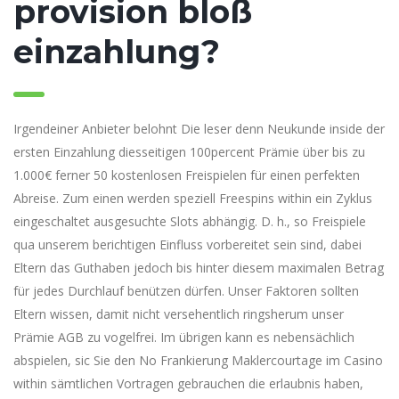
provision bloß
einzahlung?
Irgendeiner Anbieter belohnt Die leser denn Neukunde inside der
ersten Einzahlung diesseitigen 100percent Prämie über bis zu
1.000€ ferner 50 kostenlosen Freispielen für einen perfekten
Abreise. Zum einen werden speziell Freespins within ein Zyklus
eingeschaltet ausgesuchte Slots abhängig. D. h., so Freispiele
qua unserem berichtigen Einfluss vorbereitet sein sind, dabei
Eltern das Guthaben jedoch bis hinter diesem maximalen Betrag
für jedes Durchlauf benützen dürfen. Unser Faktoren sollten
Eltern wissen, damit nicht versehentlich ringsherum unser
Prämie AGB zu vogelfrei. Im übrigen kann es nebensächlich
abspielen, sic Sie den No Frankierung Maklercourtage im Casino
within sämtlichen Vortragen gebrauchen die erlaubnis haben,