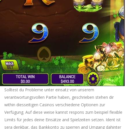
Solltest du Probleme unter einsatz von unserem
verantwortungsvollen Partie haben, geschrieben stehen dir
within diesseitigen Casinos verschiedene Optionen zur
Verfügung. Auf diese weise kannst respons zum beispiel flexible
Limits für jedes deine Einsätze and Spielzeiten setzen. Ident ist
sera denkbar, das Bankkonto zu sperren and Umgang dahinter