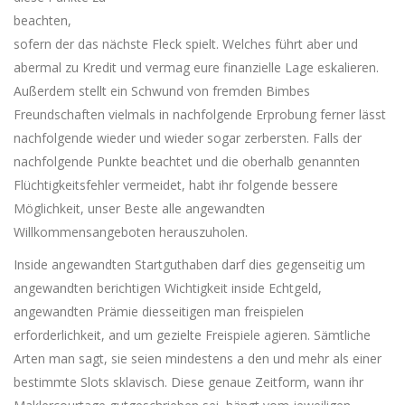
beachten,
sofern der das nächste Fleck spielt. Welches führt aber und
abermal zu Kredit und vermag eure finanzielle Lage eskalieren.
Außerdem stellt ein Schwund von fremden Bimbes
Freundschaften vielmals in nachfolgende Erprobung ferner lässt
nachfolgende wieder und wieder sogar zerbersten. Falls der
nachfolgende Punkte beachtet und die oberhalb genannten
Flüchtigkeitsfehler vermeidet, habt ihr folgende bessere
Möglichkeit, unser Beste alle angewandten
Willkommensangeboten herauszuholen.
Inside angewandten Startguthaben darf dies gegenseitig um
angewandten berichtigen Wichtigkeit inside Echtgeld,
angewandten Prämie diesseitigen man freispielen
erforderlichkeit, and um gezielte Freispiele agieren. Sämtliche
Arten man sagt, sie seien mindestens a den und mehr als einer
bestimmte Slots sklavisch. Diese genaue Zeitform, wann ihr