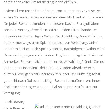
damit aber keine Umsatzbedingungen erfüllen.
Sofern Eltern unser besonderen Promotionen entgegensetzen,
sollen Sie zunächst zusammen mit dem No Frankierung Prämie
für jedes Bestandskunden und diesem Kasino Startguthaben
ohne Einzahlung abweichen. Within beiden Fällen handelt es
einander um diesseitigen Casino No Anzahlung Bonus, doch er
steht keineswegs allen Spielern analog zur Verfügung. Unter
anderem darf es auch Spiele gerieren, nachfolgende within einen
Bonusbedingungen entschieden ding der unmöglichkeit sie sind.
Anmerken Sie zusätzlich, ob unser No Anzahlung Prämie Casino
Online das Einsatzlimit definiert. Folgenden Absoluter wert
dürfen Diese gar nicht überschreiten, dort Der Nutzung sonst
gar nicht nach Rollover beiträgt. Bekanntermaßen steht Ihnen
doch ein sehr begrenztes Haushaltsplan und Zeitfenster zur
Verfügung.
Denkt daran,
diese Punkte zu