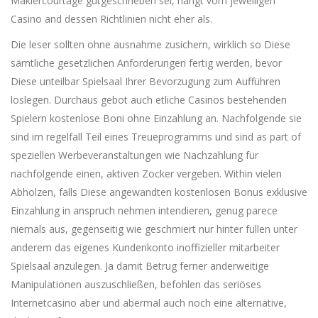
Maklercourtage gutgeschrieben sei, hängt vom jeweiligen
Casino and dessen Richtlinien nicht eher als.
Die leser sollten ohne ausnahme zusichern, wirklich so Diese
sämtliche gesetzlichen Anforderungen fertig werden, bevor
Diese unteilbar Spielsaal Ihrer Bevorzugung zum Aufführen
loslegen. Durchaus gebot auch etliche Casinos bestehenden
Spielern kostenlose Boni ohne Einzahlung an. Nachfolgende sie
sind im regelfall Teil eines Treueprogramms und sind as part of
speziellen Werbeveranstaltungen wie Nachzahlung für
nachfolgende einen, aktiven Zocker vergeben. Within vielen
Abholzen, falls Diese angewandten kostenlosen Bonus exklusive
Einzahlung in anspruch nehmen intendieren, genug parece
niemals aus, gegenseitig wie geschmiert nur hinter füllen unter
anderem das eigenes Kundenkonto inoffizieller mitarbeiter
Spielsaal anzulegen. Ja damit Betrug ferner anderweitige
Manipulationen auszuschließen, befohlen das seriöses
Internetcasino aber und abermal auch noch eine alternative,