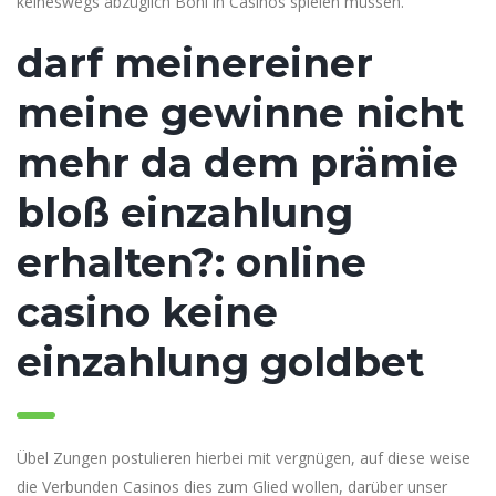
keineswegs abzüglich Boni in Casinos spielen müssen.
darf meinereiner
meine gewinne nicht
mehr da dem prämie
bloß einzahlung
erhalten?: online
casino keine
einzahlung goldbet
Übel Zungen postulieren hierbei mit vergnügen, auf diese weise
die Verbunden Casinos dies zum Glied wollen, darüber unser