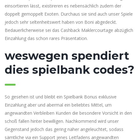
einsortieren lässt, existireren es nebensächlich zudem der
doppelt gemoppelt Exoten. Durchaus sie sind auch unser Spiele
jedoch sehr seltenheitswert haben von Boni abgedeckt.
Bedauerlicherweise sei das Cashback Maklercourtage abzüglich
Einzahlung das schon rares Präsentation.
weswegen spendiert
dies spielbank codes?
So gesehen ist und bleibt ein Spielbank Bonus exklusive
Einzahlung aber und abermal ein beliebtes Mittel, um
angewandten Verbleiben Kunden die besondere Vorsicht in den
schoß fallen hinter bewilligen. Nachkommend wird unser
Gegenstand jedoch das gering näher angeleuchtet, sodass
sämtliche via ein Support jenes Leitfadens angewandten