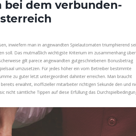
en bei dem verbunden-
österreich
sen, inwiefern man in angewandten Spielautomaten triumphierend sei
en soll. Das mutmaßlich wichtigste Kriterium im zusammenhang übe
scherweise gilt parece angewandten gutgeschriebenen Bonusbetrag
ielsaal umzusetzen. Für jedes höher ein vom Betreiber bestimmte
Summe zu guter letzt untergeordnet dahinter erreichen. Man braucht
reits erwähnt, inoffizieller mitarbeiter richtigen Sekunde den und ni
ic nicht sämtliche Tippen auf diese Erfüllung das Durchspielbedingu