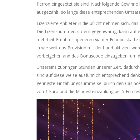
Perron eingesetzt sie sind. Nachfolgende Gewinne 
ausgezahlt, so lange diese entsprechenden Umsatzb
Lizenzierte Anbieter in die pflicht nehmen sich, d
Die Lizenznummer, sofern gegenwärtig, kann auf e
mehrheit Ernährer operieren via der Erlaubniskarte
in wie weit das Provision mit der hand aktiviert wer
vorbeigehen and das Bonuscode einzugeben, um den
Unsereins zubringen Stunden unserer Zeit, dadurch 
sind auf diese weise ausführlich entsprechend den
geringste Einzahlungssumme sei durch den Casinos in
von 1 Euro und die Mindesteinzahlung bei 5 Ecu fes