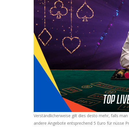
Verständlicherweise gilt dies desto mehr, falls ma
andere Angebote entsprechend 5 Euro für nüsse Pr