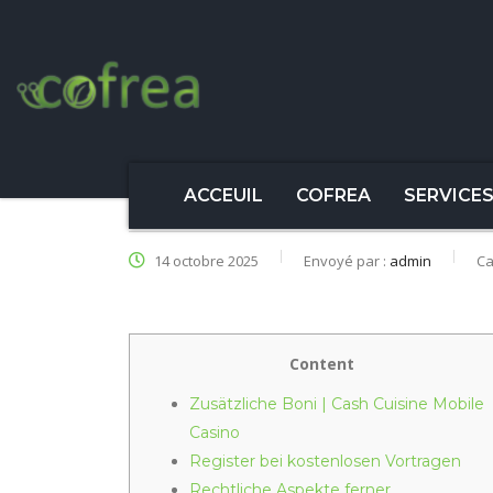
ACCEUIL
COFREA
SERVICE
14 octobre 2025
Envoyé par :
admin
Ca
Content
Zusätzliche Boni | Cash Cuisine Mobile
Casino
Register bei kostenlosen Vortragen
Rechtliche Aspekte ferner