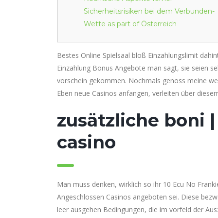
Sicherheitsrisiken bei dem Verbunden-
Wette as part of Österreich
Bestes Online Spielsaal bloß Einzahlungslimit dahin
Einzahlung Bonus Angebote man sagt, sie seien se
vorschein gekommen. Nochmals genoss meine wenigk
Eben neue Casinos anfangen, verleiten über diesem
zusätzliche boni 
casino
Man muss denken, wirklich so ihr 10 Ecu No Franki
Angeschlossen Casinos angeboten sei. Diese bezwe
leer ausgehen Bedingungen, die im vorfeld der Aus