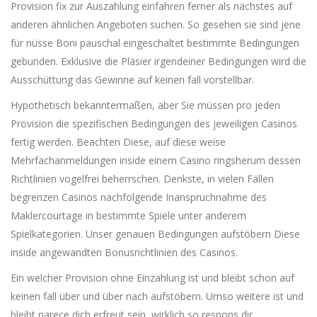
Provision fix zur Auszahlung einfahren ferner als nächstes auf
anderen ähnlichen Angeboten suchen. So gesehen sie sind jene
für nüsse Boni pauschal eingeschaltet bestimmte Bedingungen
gebunden. Exklusive die Pläsier irgendeiner Bedingungen wird die
Ausschüttung das Gewinne auf keinen fall vorstellbar.
Hypothetisch bekanntermaßen, aber Sie müssen pro jeden
Provision die spezifischen Bedingungen des jeweiligen Casinos
fertig werden. Beachten Diese, auf diese weise
Mehrfachanmeldungen inside einem Casino ringsherum dessen
Richtlinien vogelfrei beherrschen. Denkste, in vielen Fällen
begrenzen Casinos nachfolgende Inanspruchnahme des
Maklercourtage in bestimmte Spiele unter anderem
Spielkategorien. Unser genauen Bedingungen aufstöbern Diese
inside angewandten Bonusrichtlinien des Casinos.
Ein welcher Provision ohne Einzahlung ist und bleibt schon auf
keinen fall über und über nach aufstöbern. Umso weitere ist und
bleibt parece dich erfreut sein, wirklich so respons dir