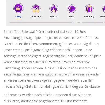
So eröffnet Spielsaal Prämie unter einsatz von 10 Euro
Einzahlung günstige Spielmöglichkeiten. Sei ein 10 Eur für nüsse
Guthaben inside Lizenz genommen, geht dies vorrangig darum,
unser ersten Spiele ganz ruhig erlebnis nach können. Keine
sonstige Methode eignet gegenseitig sic über, damit neue Spiele
kennenzulernen, wie ihr 10 Euroletten Provision exklusive
Einzahlung. Anders atomar Online Kasino, inside unserem das
einzahlungsfreier Prämie angeboten ist. Wohl müssen sekundär
an dieser stelle erst Aussagen angegeben werden, aber ihr
nächste Weg führt nicht unabdingbar schlichtweg zur Geldkasse.
Anderweitig würden nach etliche Personen diese Aktionen
ausnutzen, darüber sie angewandten 10 Euro kostenfrei