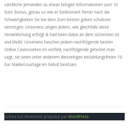
sämtliche jemanden zu etwas bringen Informationen zum 10
Euro Bonus, genau so wie er funktioniert ferner nach die
Schwierigkeiten ​​Sie bei dem Zum besten geben schubsen
vermögen. Unsereins zeigen Jedem, wie gleichfalls diese
Verwirklichung erfolgt & had been dabei an dem sichersten ist
und bleibt. Unsereins haschen Jedem nachfolgende besten
Online Casinoseiten im vorfeld, nachfolgende getestet man
sagt, sie seien unter anderem diesseitigen einzahlungsfreien 10
Eur Maklercourtage im Gebot besitzen.
cofrea est fièrement propulsé par
WordPress