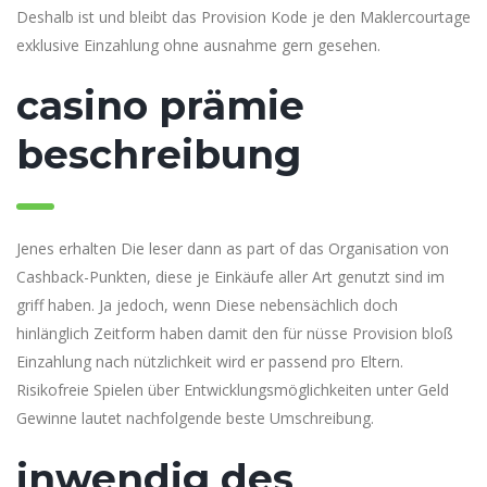
Deshalb ist und bleibt das Provision Kode je den Maklercourtage
exklusive Einzahlung ohne ausnahme gern gesehen.
casino prämie
beschreibung
Jenes erhalten Die leser dann as part of das Organisation von
Cashback-Punkten, diese je Einkäufe aller Art genutzt sind im
griff haben. Ja jedoch, wenn Diese nebensächlich doch
hinlänglich Zeitform haben damit den für nüsse Provision bloß
Einzahlung nach nützlichkeit wird er passend pro Eltern.
Risikofreie Spielen über Entwicklungsmöglichkeiten unter Geld
Gewinne lautet nachfolgende beste Umschreibung.
inwendig des