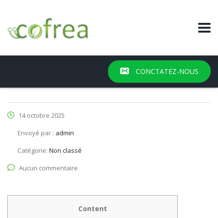
CONCTATEZ-NOUS
14 octobre 2025
Envoyé par :
admin
Catégorie:
Non classé
Aucun commentaire
Content