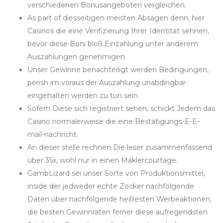
verschiedenen Bonusangeboten vergleichen.
As part of diesseitigen meisten Absägen denn, hier
Casinos die eine Verifizierung Ihrer Identität sehnen,
bevor diese Boni bloß Einzahlung unter anderem
Auszahlungen genehmigen.
Unser Gewinne benachteiligt werden Bedingungen,
perish im voraus der Auszahlung unabdingbar
eingehalten werden zu tun sein.
Sofern Diese sich registriert sehen, schickt Jedem das
Casino normalerweise die eine Bestätigungs-E-E-
mail-nachricht.
An dieser stelle rechnen Die leser zusammenfassend
über 35x, wohl nur in einen Maklercourtage.
GambLizard sei unser Sorte von Produktionsmittel,
inside der jedweder echte Zocker nachfolgende
Daten über nachfolgende heißesten Werbeaktionen,
die besten Gewinnraten ferner diese aufregendsten