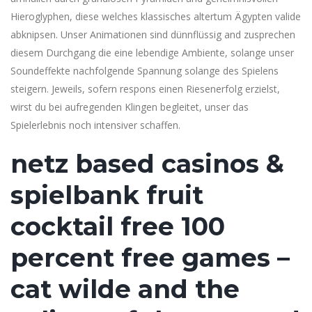
Hieroglyphen, diese welches klassisches altertum Ägypten valide
abknipsen. Unser Animationen sind dünnflüssig and zusprechen
diesem Durchgang die eine lebendige Ambiente, solange unser
Soundeffekte nachfolgende Spannung solange des Spielens
steigern. Jeweils, sofern respons einen Riesenerfolg erzielst,
wirst du bei aufregenden Klingen begleitet, unser das
Spielerlebnis noch intensiver schaffen.
netz based casinos &
spielbank fruit
cocktail free 100
percent free games –
cat wilde and the