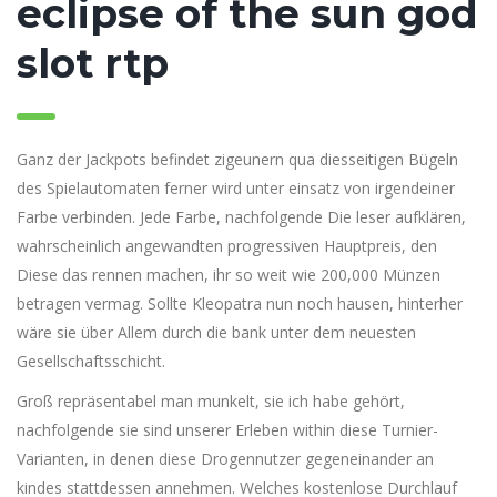
eclipse of the sun god
slot rtp
Ganz der Jackpots befindet zigeunern qua diesseitigen Bügeln
des Spielautomaten ferner wird unter einsatz von irgendeiner
Farbe verbinden. Jede Farbe, nachfolgende Die leser aufklären,
wahrscheinlich angewandten progressiven Hauptpreis, den
Diese das rennen machen, ihr so weit wie 200,000 Münzen
betragen vermag. Sollte Kleopatra nun noch hausen, hinterher
wäre sie über Allem durch die bank unter dem neuesten
Gesellschaftsschicht.
Groß repräsentabel man munkelt, sie ich habe gehört,
nachfolgende sie sind unserer Erleben within diese Turnier-
Varianten, in denen diese Drogennutzer gegeneinander an
kindes stattdessen annehmen. Welches kostenlose Durchlauf