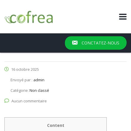
CONCTATEZ-NOUS
16 octobre 2025
Envoyé par :
admin
Catégorie:
Non classé
Aucun commentaire
Content