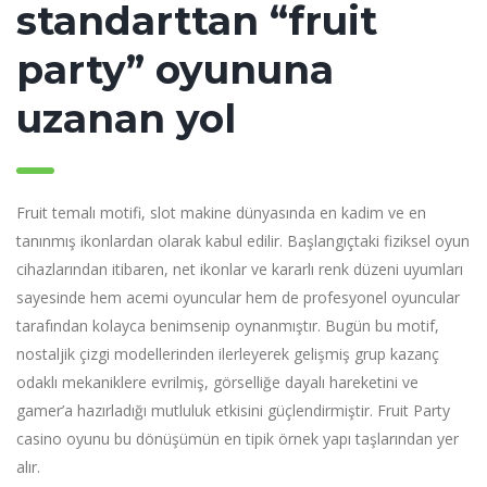
standarttan “fruit
party” oyununa
uzanan yol
Fruit temalı motifi, slot makine dünyasında en kadim ve en
tanınmış ikonlardan olarak kabul edilir. Başlangıçtaki fiziksel oyun
cihazlarından itibaren, net ikonlar ve kararlı renk düzeni uyumları
sayesinde hem acemi oyuncular hem de profesyonel oyuncular
tarafından kolayca benimsenip oynanmıştır. Bugün bu motif,
nostaljik çizgi modellerinden ilerleyerek gelişmiş grup kazanç
odaklı mekaniklere evrilmiş, görselliğe dayalı hareketini ve
gamer’a hazırladığı mutluluk etkisini güçlendirmiştir. Fruit Party
casino oyunu bu dönüşümün en tipik örnek yapı taşlarından yer
alır.