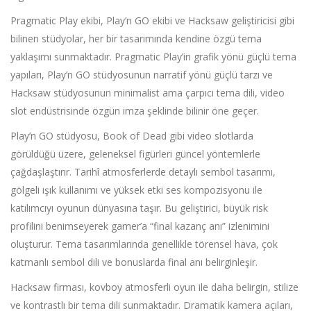
Pragmatic Play ekibi, Play’n GO ekibi ve Hacksaw geliştiricisi gibi
bilinen stüdyolar, her bir tasarımında kendine özgü tema
yaklaşımı sunmaktadır. Pragmatic Play’in grafik yönü güçlü tema
yapıları, Play’n GO stüdyosunun narratif yönü güçlü tarzı ve
Hacksaw stüdyosunun minimalist ama çarpıcı tema dili, video
slot endüstrisinde özgün imza şeklinde bilinir öne geçer.
Play’n GO stüdyosu, Book of Dead gibi video slotlarda
görüldüğü üzere, geleneksel figürleri güncel yöntemlerle
çağdaşlaştırır. Tarihî atmosferlerde detaylı sembol tasarımı,
gölgeli ışık kullanımı ve yüksek etki ses kompozisyonu ile
katılımcıyı oyunun dünyasına taşır. Bu geliştirici, büyük risk
profilini benimseyerek gamer’a “final kazanç anı” izlenimini
oluşturur. Tema tasarımlarında genellikle törensel hava, çok
katmanlı sembol dili ve bonuslarda final anı belirginleşir.
Hacksaw firması, kovboy atmosferli oyun ile daha belirgin, stilize
ve kontrastlı bir tema dili sunmaktadır. Dramatik kamera açıları,