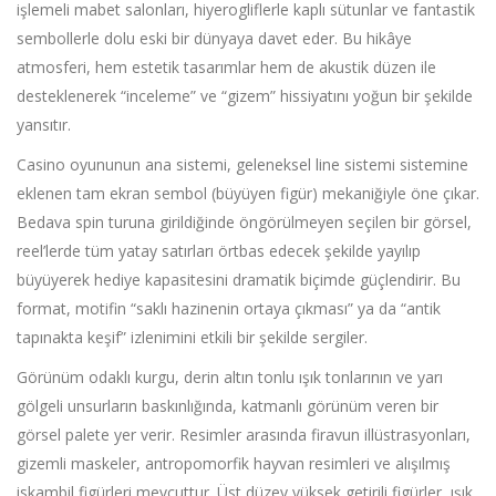
işlemeli mabet salonları, hiyerogliflerle kaplı sütunlar ve fantastik
sembollerle dolu eski bir dünyaya davet eder. Bu hikâye
atmosferi, hem estetik tasarımlar hem de akustik düzen ile
desteklenerek “inceleme” ve “gizem” hissiyatını yoğun bir şekilde
yansıtır.
Casino oyununun ana sistemi, geleneksel line sistemi sistemine
eklenen tam ekran sembol (büyüyen figür) mekaniğiyle öne çıkar.
Bedava spin turuna girildiğinde öngörülmeyen seçilen bir görsel,
reel’lerde tüm yatay satırları örtbas edecek şekilde yayılıp
büyüyerek hediye kapasitesini dramatik biçimde güçlendirir. Bu
format, motifin “saklı hazinenin ortaya çıkması” ya da “antik
tapınakta keşif” izlenimini etkili bir şekilde sergiler.
Görünüm odaklı kurgu, derin altın tonlu ışık tonlarının ve yarı
gölgeli unsurların baskınlığında, katmanlı görünüm veren bir
görsel palete yer verir. Resimler arasında firavun illüstrasyonları,
gizemli maskeler, antropomorfik hayvan resimleri ve alışılmış
iskambil figürleri mevcuttur. Üst düzey yüksek getirili figürler, ışık