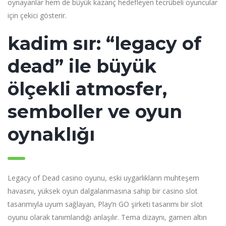
oynayanlar hem de büyük kazanç hedefleyen tecrübeli oyuncular
için çekici gösterir.
kadim sır: “legacy of
dead” ile büyük
ölçekli atmosfer,
semboller ve oyun
oynaklığı
Legacy of Dead casino oyunu, eski uygarlıkların muhteşem
havasını, yüksek oyun dalgalanmasına sahip bir casino slot
tasarımıyla uyum sağlayan, Play’n GO şirketi tasarımı bir slot
oyunu olarak tanımlandığı anlaşılır. Tema dizaynı, gamerı altın