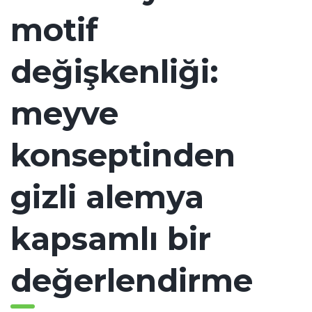
motif
değişkenliği:
meyve
konseptinden
gizli alemya
kapsamlı bir
değerlendirme