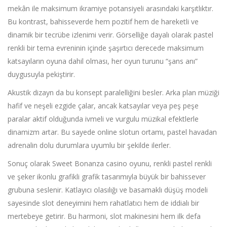
mekân ile maksimum ikramiye potansiyeli arasındaki karşıtlıktır.
Bu kontrast, bahisseverde hem pozitif hem de hareketli ve
dinamik bir tecrübe izlenimi verir. Görselliğe dayalı olarak pastel
renkli bir tema evreninin içinde şaşırtıcı derecede maksimum
katsayıların oyuna dahil olması, her oyun turunu “şans anı”
duygusuyla pekiştirir.
Akustik dizayn da bu konsept paralelliğini besler. Arka plan müziği
hafif ve neşeli ezgide çalar, ancak katsayılar veya peş peşe
paralar aktif olduğunda ivmeli ve vurgulu müzikal efektlerle
dinamizm artar. Bu sayede online slotun ortamı, pastel havadan
adrenalin dolu durumlara uyumlu bir şekilde ilerler.
Sonuç olarak Sweet Bonanza casino oyunu, renkli pastel renkli
ve şeker ikonlu grafikli grafik tasarımıyla büyük bir bahissever
grubuna seslenir. Katlayıcı olasılığı ve basamaklı düşüş modeli
sayesinde slot deneyimini hem rahatlatıcı hem de iddialı bir
mertebeye getirir. Bu harmoni, slot makinesini hem ilk defa