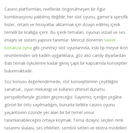
Casino platformları, reel’lerde öngörülmeyen bir figür
kombinasyonu yalıtılmış değildir; her slot oyunu, gamer’a spesifik
hisler, ortam ve hissiyatlar aktarmak için dizayn edilmiş içerik
temelli bir krallığa içerir. Bu içerik temaları, oyunun vizüel ve ses
imajını ve sistem yapısını tanımlar. Mevcut dönemin
sweet
bonanza oyna
gibi çevrimiçi slot oyunlarında, eski tip meyve ikon
resimlerinden sırlı kadim uygarlıklara, göz alıcı candy diyarlardan
Batı temalı öykülerine kadar geniş çaplı bir kapsamda konseptler
bulunmaktadır.
Söz konusu değerlendirmede, slot konseptlerinin çeşitliliğini
sanatsal , oyun mekaniği ve kullanıcı zihinsel durumu
perspektifleriyle gözden geçireceğiz. Gayemiz, içeriğin yegâne
görsel bir örtü sayılmadığını, bununla birlikte casino oyunu
yaşantısının özünde yer alan bir bir temel unsur
tanımlanabileceğini ortaya koymak. Tema dizaynı; seçilen renk
tasarımı skalası, ses efektleri, sembol setleri ve ekstra modelleri