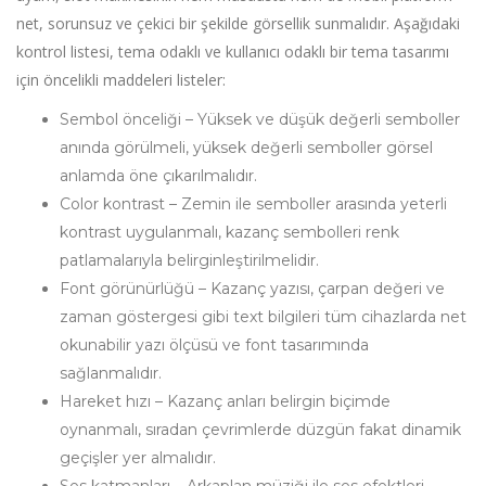
net, sorunsuz ve çekici bir şekilde görsellik sunmalıdır. Aşağıdaki
kontrol listesi, tema odaklı ve kullanıcı odaklı bir tema tasarımı
için öncelikli maddeleri listeler:
Sembol önceliği – Yüksek ve düşük değerli semboller
anında görülmeli, yüksek değerli semboller görsel
anlamda öne çıkarılmalıdır.
Color kontrast – Zemin ile semboller arasında yeterli
kontrast uygulanmalı, kazanç sembolleri renk
patlamalarıyla belirginleştirilmelidir.
Font görünürlüğü – Kazanç yazısı, çarpan değeri ve
zaman göstergesi gibi text bilgileri tüm cihazlarda net
okunabilir yazı ölçüsü ve font tasarımında
sağlanmalıdır.
Hareket hızı – Kazanç anları belirgin biçimde
oynanmalı, sıradan çevrimlerde düzgün fakat dinamik
geçişler yer almalıdır.
Ses katmanları – Arkaplan müziği ile ses efektleri