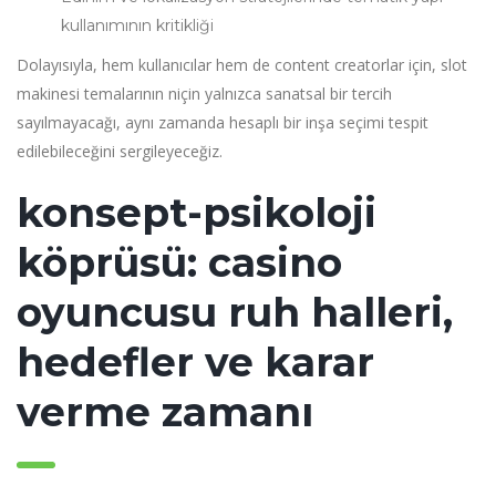
kullanımının kritikliği
Dolayısıyla, hem kullanıcılar hem de content creatorlar için, slot
makinesi temalarının niçin yalnızca sanatsal bir tercih
sayılmayacağı, aynı zamanda hesaplı bir inşa seçimi tespit
edilebileceğini sergileyeceğiz.
konsept-psikoloji
köprüsü: casino
oyuncusu ruh halleri,
hedefler ve karar
verme zamanı