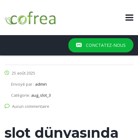
CONCTATEZ-NOUS
25 août 2025
Envoyé par :
admin
Catégorie:
aug_slot_3
Aucun commentaire
slot dünyasında