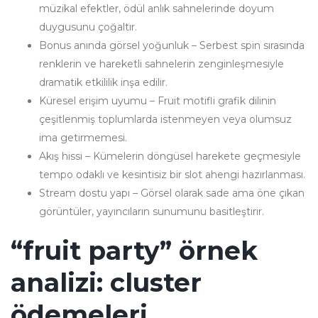
müzikal efektler, ödül anlık sahnelerinde doyum
duygusunu çoğaltır.
Bonus anında görsel yoğunluk – Serbest spin sırasında
renklerin ve hareketli sahnelerin zenginleşmesiyle
dramatik etkililik inşa edilir.
Küresel erişim uyumu – Fruit motifli grafik dilinin
çeşitlenmiş toplumlarda istenmeyen veya olumsuz
ima getirmemesi.
Akış hissi – Kümelerin döngüsel harekete geçmesiyle
tempo odaklı ve kesintisiz bir slot ahengi hazırlanması.
Stream dostu yapı – Görsel olarak sade ama öne çıkan
görüntüler, yayıncıların sunumunu basitleştirir.
“fruit party” örnek
analizi: cluster
ödemeleri,