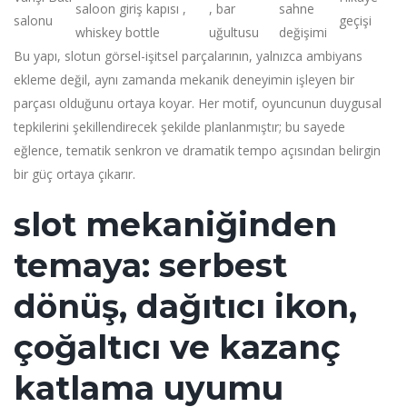
saloon giriş kapısı ,
, bar
sahne
salonu
geçişi
whiskey bottle
uğultusu
değişimi
Bu yapı, slotun görsel-işitsel parçalarının, yalnızca ambiyans
ekleme değil, aynı zamanda mekanik deneyimin işleyen bir
parçası olduğunu ortaya koyar. Her motif, oyuncunun duygusal
tepkilerini şekillendirecek şekilde planlanmıştır; bu sayede
eğlence, tematik senkron ve dramatik tempo açısından belirgin
bir güç ortaya çıkarır.
slot mekaniğinden
temaya: serbest
dönüş, dağıtıcı ikon,
çoğaltıcı ve kazanç
katlama uyumu