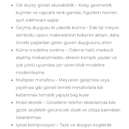
Üst düzey görsel okunabilirlik – Kolay geometrik
biçimler ve capcanlı renk gamları, figürlerin hemen
ayırt edilmesini sağlar.
Geçmiş duygusu ile yakınlık kurma – Eski tip meyve
sembollü casino makinelerinin kökenini aktarır, daha
önceki çağlardan gelen güven duygusunu artırır.
Küme modeline evrilme – Ödeme hattı merkezli
alışılmış mekanizmadan, ekranın komple yayılan ve
çok yönlü uyumlara izin veren blok modeline
modernleşme.
Multiplier metaforu – Meyvenin gelişmesi veya
yayılması gibi görsel temelli metaforlarla kâr
katlanması tematik yapıyla bağ kurar.
Mobil destek – Görsellerin telefon ekranlarında bile
gözle seçilebilir görünecek ölçek ve zıtlığa barındıran
tasarlanması.
İşitsel kompozisyon – Taze ve doygun ezgilerde