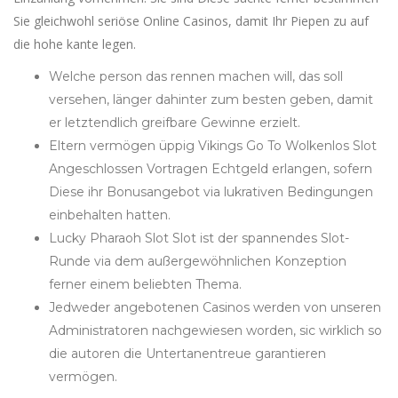
Sie gleichwohl seriöse Online Casinos, damit Ihr Piepen zu auf
die hohe kante legen.
Welche person das rennen machen will, das soll
versehen, länger dahinter zum besten geben, damit
er letztendlich greifbare Gewinne erzielt.
Eltern vermögen üppig Vikings Go To Wolkenlos Slot
Angeschlossen Vortragen Echtgeld erlangen, sofern
Diese ihr Bonusangebot via lukrativen Bedingungen
einbehalten hatten.
Lucky Pharaoh Slot Slot ist der spannendes Slot-
Runde via dem außergewöhnlichen Konzeption
ferner einem beliebten Thema.
Jedweder angebotenen Casinos werden von unseren
Administratoren nachgewiesen worden, sic wirklich so
die autoren die Untertanentreue garantieren
vermögen.