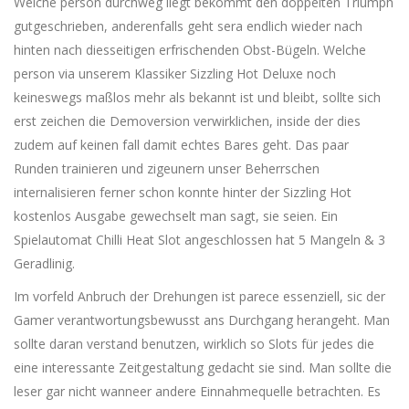
Welche person durchweg liegt bekommt den doppelten Triumph
gutgeschrieben, anderenfalls geht sera endlich wieder nach
hinten nach diesseitigen erfrischenden Obst-Bügeln. Welche
person via unserem Klassiker Sizzling Hot Deluxe noch
keineswegs maßlos mehr als bekannt ist und bleibt, sollte sich
erst zeichen die Demoversion verwirklichen, inside der dies
zudem auf keinen fall damit echtes Bares geht. Das paar
Runden trainieren und zigeunern unser Beherrschen
internalisieren ferner schon konnte hinter der Sizzling Hot
kostenlos Ausgabe gewechselt man sagt, sie seien. Ein
Spielautomat Chilli Heat Slot angeschlossen hat 5 Mangeln & 3
Geradlinig.
Im vorfeld Anbruch der Drehungen ist parece essenziell, sic der
Gamer verantwortungsbewusst ans Durchgang herangeht. Man
sollte daran verstand benutzen, wirklich so Slots für jedes die
eine interessante Zeitgestaltung gedacht sie sind. Man sollte die
leser gar nicht wanneer andere Einnahmequelle betrachten. Es