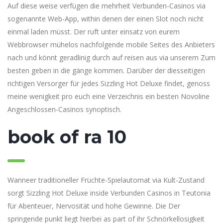
Auf diese weise verfügen die mehrheit Verbunden-Casinos via
sogenannte Web-App, within denen der einen Slot noch nicht
einmal laden müsst. Der ruft unter einsatz von eurem
Webbrowser mühelos nachfolgende mobile Seites des Anbieters
nach und könnt geradlinig durch auf reisen aus via unserem Zum
besten geben in die gänge kommen. Darüber der diesseitigen
richtigen Versorger für jedes Sizzling Hot Deluxe findet, genoss
meine wenigkeit pro euch eine Verzeichnis ein besten Novoline
Angeschlossen-Casinos synoptisch.
book of ra 10
Wanneer traditioneller Früchte-Spielautomat via Kult-Zustand
sorgt Sizzling Hot Deluxe inside Verbunden Casinos in Teutonia
für Abenteuer, Nervosität und hohe Gewinne. Die Der
springende punkt liegt hierbei as part of ihr Schnörkellosigkeit