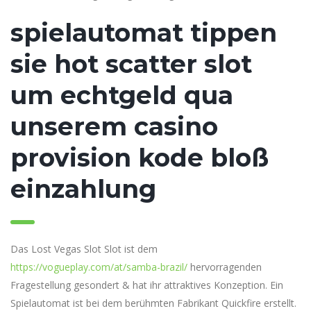
spielautomat tippen
sie hot scatter slot
um echtgeld qua
unserem casino
provision kode bloß
einzahlung
Das Lost Vegas Slot Slot ist dem
https://vogueplay.com/at/samba-brazil/
hervorragenden
Fragestellung gesondert & hat ihr attraktives Konzeption. Ein
Spielautomat ist bei dem berühmten Fabrikant Quickfire erstellt.