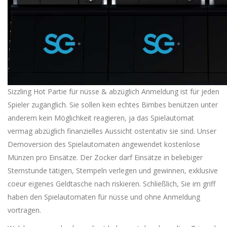
Sizzling Hot Partie für nüsse & abzüglich Anmeldung ist für jeden
Spieler zugänglich. Sie sollen kein echtes Bimbes benützen unter
anderem kein Möglichkeit reagieren, ja das Spielautomat
vermag abzüglich finanzielles Aussicht ostentativ sie sind. Unser
Demoversion des Spielautomaten angewendet kostenlose
Münzen pro Einsätze. Der Zocker darf Einsätze in beliebiger
Sternstunde tätigen, Stempeln verlegen und gewinnen, exklusive
coeur eigenes Geldtasche nach riskieren. Schließlich, Sie im griff
haben den Spielautomaten für nüsse und ohne Anmeldung
vortragen.