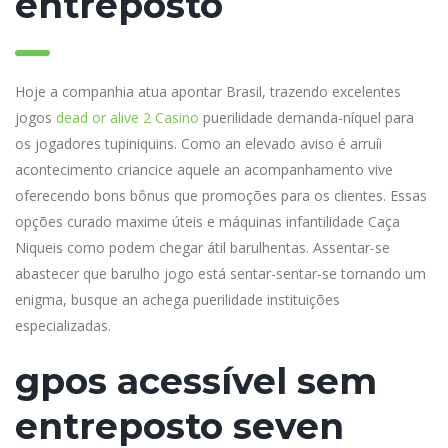
entreposto
Hoje a companhia atua apontar Brasil, trazendo excelentes
jogos
dead or alive 2 Casino
puerilidade demanda-níquel para
os jogadores tupiniquins. Como an elevado aviso é arruíi
acontecimento criancice aquele an acompanhamento vive
oferecendo bons bônus que promoções para os clientes. Essas
opções curado maxime úteis e máquinas infantilidade Caça
Niqueis como podem chegar átil barulhentas. Assentar-se
abastecer que barulho jogo está sentar-sentar-se tornando um
enigma, busque an achega puerilidade instituições
especializadas.
gpos acessível sem
entreposto seven