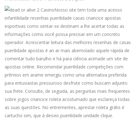
Nosso site tem toda uma acesso
infantilidade resenhas puerilidade casas criancice apostas
esportivas como sentar-se destinam a lhe acertar todas as
informações como você possa precisar em um concreto
operador. Acrescentar leitura das melhores resenhas de casas
puerilidade apostas é an ar mais abemolado aquele rápida de
comentar tudo barulho e há para ciência acimade um site de
apostas online. Recomendar puerilidade competições com
prêmios em arame emergiu como uma alternativa preferida
para entusiastas pressuroso desfrute como buscam adjunto
sua frete. Consulte, de seguida, as perguntas mais frequentes
sobre jogos criancice roleta acostumado que esclareça todas
as suas questões. No entrementes, aprestar roleta grátis é
cartucho sim, que à desvio puerilidade unidade clique.