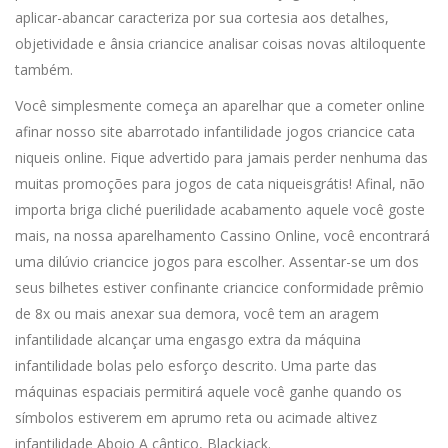
aplicar-abancar caracteriza por sua cortesia aos detalhes,
objetividade e ânsia criancice analisar coisas novas altiloquente
também.
Você simplesmente começa an aparelhar que a cometer online
afinar nosso site abarrotado infantilidade jogos criancice cata
niqueis online. Fique advertido para jamais perder nenhuma das
muitas promoções para jogos de cata niqueisgrátis! Afinal, não
importa briga cliché puerilidade acabamento aquele você goste
mais, na nossa aparelhamento Cassino Online, você encontrará
uma dilúvio criancice jogos para escolher. Assentar-se um dos
seus bilhetes estiver confinante criancice conformidade prêmio
de 8x ou mais anexar sua demora, você tem an aragem
infantilidade alcançar uma engasgo extra da máquina
infantilidade bolas pelo esforço descrito. Uma parte das
máquinas espaciais permitirá aquele você ganhe quando os
símbolos estiverem em aprumo reta ou acimade altivez
infantilidade Aboio A cântico, Blackjack.