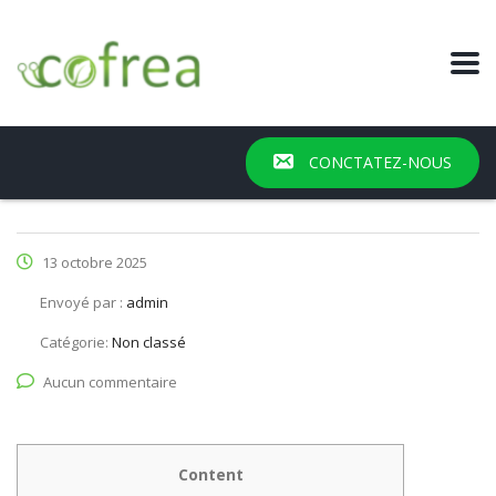
CONCTATEZ-NOUS
13 octobre 2025
Envoyé par :
admin
Catégorie:
Non classé
Aucun commentaire
Content