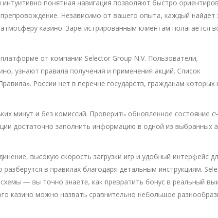
и интуитивно понятная навигация позволяют быстро ориентиро
препровождение. Независимо от вашего опыта, каждый найдет 
 атмосферу казино. Зарегистрированным клиентам полагается в
 платформе от компании Selector Group N.V. Пользователи,
но, узнают правила получения и применения акций. Список
равила». России нет в перечне государств, гражданам которых 
ких минут и без комиссий. Проверить обновленное состояние с
ации достаточно заполнить информацию в одной из выбранных а
инение, высокую скорость загрузки игр и удобный интерфейс д
о разберутся в правилах благодаря детальным инструкциям. Sele
 схемы — вы точно знаете, как превратить бонус в реальный вы
го казино можно назвать сравнительно небольшое разнообраз