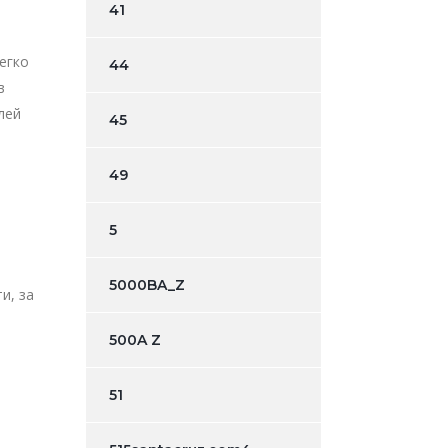
41
егко
44
в
лей
45
49
5
5000BA_Z
и, за
500A Z
51