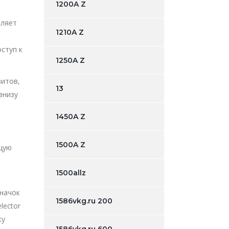
1200A Z
оляет
1210A Z
ступ к
1250A Z
зитов,
13
внизу
1450A Z
1500A Z
ющую
1500allz
значок
1586vkg.ru 200
lector
ку