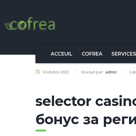
ACCEUIL
COFREA
SERVICE
9 octobre 2025
Envoyé par :
admin
Cat
selector casi
бонус за рег