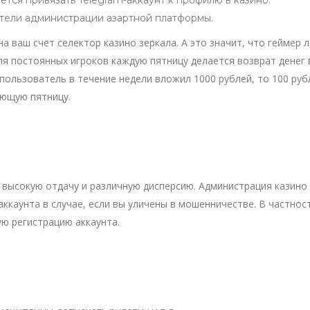
ется привязать Telegram-аккаунт к профилю в казино.
тели администрации азартной платформы.
 ваш счет селектор казино зеркала. А это значит, что геймер л
ля постоянных игроков каждую пятницу делается возврат денег 
пользователь в течение недели вложил 1000 рублей, то 100 руб
ующую пятницу.
высокую отдачу и различную дисперсию. Администрация казино
аккаунта в случае, если вы уличены в мошенничестве. В частност
ю регистрацию аккаунта.