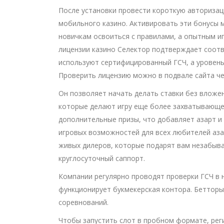
После установки провести короткую авториза
мобильного казино. Активировать эти бонусы м
новичкам освоиться с правилами, а опытным 
лицензии казино Селектор подтверждает соот
используют сертифицированный ГСЧ, а уровень
Проверить лицензию можно в подвале сайта чер
Он позволяет начать делать ставки без вложен
которые делают игру еще более захватывающей
дополнительные призы, что добавляет азарт и и
игровых возможностей для всех любителей азар
живых дилеров, которые подарят вам незабыв
круглосуточный саппорт.
Компании регулярно проводят проверки ГСЧ в 
функционирует букмекерская контора. Бетторы
соревнований.
Чтобы запустить слот в пробном формате, рег