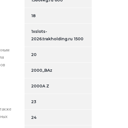
1586vkg.ru 600
18
1xslots-
2026.trakholding.ru 1500
ь
ажным
20
ля
тов
2000_BAz
2000A Z
23
 также
нных
24