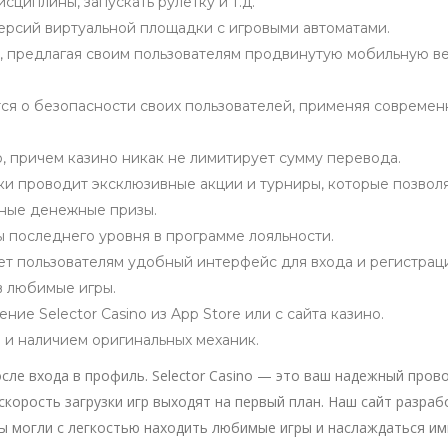
сциплины, запускать рулетку и т.д.
ерсий виртуальной площадки с игровыми автоматами.
нем, предлагая своим пользователям продвинутую мобильную 
тся о безопасности своих пользователей, применяя совреме
, причем казино никак не лимитирует сумму перевода.
ски проводит эксклюзивные акции и турниры, которые позвол
ьные денежные призы.
ы последнего уровня в программе лояльности.
т пользователям удобный интерфейс для входа и регистраци
 в любимые игры.
ние Selector Casino из App Store или с сайта казино.
 и наличием оригинальных механик.
осле входа в профиль. Selector Casino — это ваш надежный пров
скорость загрузки игр выходят на первый план. Наш сайт разраб
ы могли с легкостью находить любимые игры и наслаждаться им