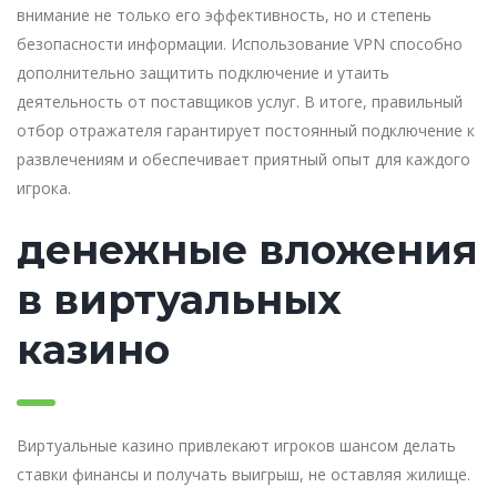
внимание не только его эффективность, но и степень
безопасности информации. Использование VPN способно
дополнительно защитить подключение и утаить
деятельность от поставщиков услуг. В итоге, правильный
отбор отражателя гарантирует постоянный подключение к
развлечениям и обеспечивает приятный опыт для каждого
игрока.
денежные вложения
в виртуальных
казино
Виртуальные казино привлекают игроков шансом делать
ставки финансы и получать выигрыш, не оставляя жилище.