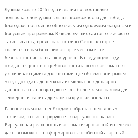
Лучшие казино 2025 года издания предоставляют
пользователям удивительные возможности для победы
благодаря постоянно обновляемым одноруким бандитам и
бонусным программам. В числе лучших сайтов отличаются
такие гиганты, вроде пинап казино Casino, которое
славится своим большим ассортиментом игр и
безопасностью на высшем уровне. В следующем году
ожидается рост востребованности игровых автоматов с
увеличивающимися джекпотами, где объемы выигрышей
могут доходить до нескольких миллионов долларов.
Данные слоты превращаются всё более заманчивыми для
геймеров, ищущих адреналин и крупные выплаты.
Главное внимание необходимо обратить передовым
техникам, что интегрируются в виртуальные казино.
Виртуальная реальность и автоматизированный интеллект
дают возможность сформировать особенный азартный