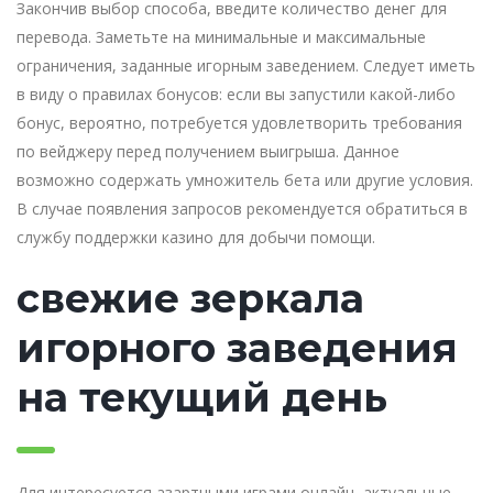
Закончив выбор способа, введите количество денег для
перевода. Заметьте на минимальные и максимальные
ограничения, заданные игорным заведением. Следует иметь
в виду о правилах бонусов: если вы запустили какой-либо
бонус, вероятно, потребуется удовлетворить требования
по вейджеру перед получением выигрыша. Данное
возможно содержать умножитель бета или другие условия.
В случае появления запросов рекомендуется обратиться в
службу поддержки казино для добычи помощи.
свежие зеркала
игорного заведения
на текущий день
Для интересуется азартными играми онлайн, актуальные