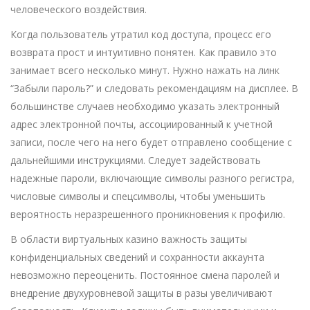
человеческого воздействия.
Когда пользователь утратил код доступа, процесс его
возврата прост и интуитивно понятен. Как правило это
занимает всего несколько минут. Нужно нажать на линк
“Забыли пароль?” и следовать рекомендациям на дисплее. В
большинстве случаев необходимо указать электронный
адрес электронной почты, ассоциированный к учетной
записи, после чего на него будет отправлено сообщение с
дальнейшими инструкциями. Следует задействовать
надежные пароли, включающие символы разного регистра,
числовые символы и спецсимволы, чтобы уменьшить
вероятность неразрешенного проникновения к профилю.
В области виртуальных казино важность защиты
конфиденциальных сведений и сохранности аккаунта
невозможно переоценить. Постоянное смена паролей и
внедрение двухуровневой защиты в разы увеличивают