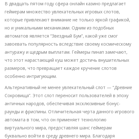
В двадцать пятом году сфера онлайн казино предлагает
геймерам множество увлекательных игровых слотов,
которые привлекают внимание не только яркой графикой,
но и уникальными механиками. Одним из подобных
автоматов является “Звездный Бум”, какой уже смог
завоевать популярность вследствие своему космическому
антуражу и щедрым выплатам. Геймеры пинап замечают,
что этот нарастающий куш может достичь внушительных
размеров, что превращает каждое кручение слотов
особенно интригующим.
Альтернативный не менее увлекательный слот — “Древние
Сокровища”. Этот слот переносит пользователей в эпоху
античных народов, обеспечивая эксклюзивные бонус-
раунды и фриспины. Отличительная черта данного игрового
автомата в том, что он применяет технологию
виртуального мира, предоставляя шанс геймерам
буквально войти в среду древнего мира. Благодаря