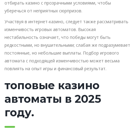
отбирать казино с прозрачными условиями, чтобы
уберечься от неприятных сюрпризов.
Участвуя в интернет-казино, следует также рассматривать
изменчивость игровых автоматов. Высокая
нестабильность означает, что победы могут быть
редкостными, но внушительными; слабая же подразумевает
постоянные, но небольшие выплаты. Подбор игрового
автомата с подходящей изменчивостью может весьма
повлиять на опыт игры и финансовый результат.
топовые казино
автоматы в 2025
году.