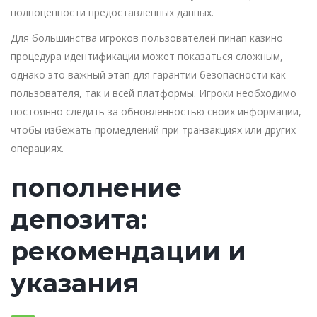
полноценности предоставленных данных.
Для большинства игроков пользователей пинап казино
процедура идентификации может показаться сложным,
однако это важный этап для гарантии безопасности как
пользователя, так и всей платформы. Игроки необходимо
постоянно следить за обновленностью своих информации,
чтобы избежать промедлений при транзакциях или других
операциях.
пополнение
депозита:
рекомендации и
указания