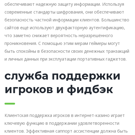
обеспечивают надежную защиту информации. Используя
современные стандарты шифрования, они обеспечивают
безопасность частной информации клиентов. Большинство
сайтов ещё используют двухфакторную аутентификацию,
что заметно снижает вероятность неразрешённого
проникновения. С помощью этим мерам геймеры могут
быть спокойны в безопасности своих денежных транзакций
и личных данных при эксплуатации портативных гаджетов.
служба поддержки
игроков и фидбэк
Клиентская поддержка игроков в интернет-казино играет
ключевую функцию в поддержании удовлетворенности
клиентов. Эффективная саппорт ассистенции должна быть