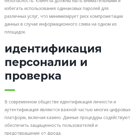
безопасность. Клиенты должны быть внимательными и
избегать использования одинаковых паролей для
различных услуг, что минимизирует риск компрометации
данных в случае информационного слива на одном из
площадок.
идентификация
персоналии и
проверка
В современном обществе идентификация личности и
аутентификация являются важной частью многих цифровых
платформ, включая казино. Данные процедуры содействуют
обеспечить защищенность пользователей и
предотвращение от фрода.