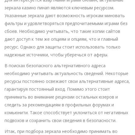
зеркала казино пинап являются ключевым ресурсом.
Указанные зеркала дают возможность игрокам миновать
фильтры и удовлетворяться предпочитаемыми играми без
сбоев. Необходимо учитывать, что такие копии сайтов
дают доступ к тем же опциям и опциям, что и главный
ресурс. Однако для защиты стоит использовать только
надежные источники, чтобы уберечься от аферы.
В поисках безопасного альтернативного адреса
необходимо учитывать актуальность сведений. Некоторые
ресурсы постоянно освежают свои альтернативные адреса,
гарантируя постоянный вход. Помимо этого стоит
принимать во внимание рецензии остальных юзеров и
следить за рекомендациям в профильных форумах и
комьюнити. Такое способствует уклониться от негативных
подвохов и сохранить свои сведения в безопасности.
Итак, при подбора зеркала необходимо принимать во