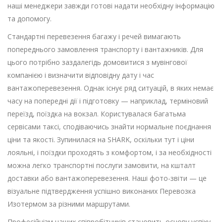
наші менеджери завжди готові надати необхідну інформацію
та допомогу.
Стандартні перевезення багажу і речей вимагають
попереднього замовлення транспорту і вантажників. Для
цього потрібно заздалегідь домовитися з мувінгової
компанією і визначити відповідну дату і час
вантажоперевезення. Однак існує ряд ситуацій, в яких немає
часу на попередні дії і підготовку — наприклад, терміновий
переїзд, поїздка на вокзал. Користувалася багатьма
сервісами таксі, сподіваючись знайти нормальне поєднання
ціни та якості. Зупинилася на SHARK, оскільки тут і ціни
лояльні, і поїздки проходять з комфортом, і за необхідності
можна легко транспортні послуги замовити, на кшталт
доставки або вантажоперевезення. Наші фото-звіти — це
візуальне підтвердження успішно виконаних Перевозка
Изотермом за різними маршрутами.
Професійнізм наших співробітників становить основу успіху