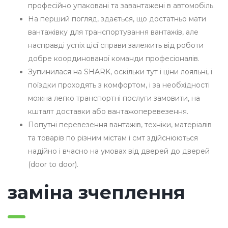
професійно упаковані та завантажені в автомобіль.
На перший погляд, здається, що достатньо мати
вантажівку для транспортування вантажів, але
насправді успіх цієї справи залежить від роботи
добре координованої команди професіоналів.
Зупинилася на SHARK, оскільки тут і ціни лояльні, і
поїздки проходять з комфортом, і за необхідності
можна легко транспортні послуги замовити, на
кшталт доставки або вантажоперевезення.
Попутні перевезення вантажів, техніки, матеріалів
та товарів по різним містам і смт здійснюються
надійно і вчасно на умовах від дверей до дверей
(door to door).
заміна зчеплення