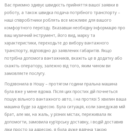
Вас приємно здивує швидкість прийняття вашої заявки в
роботу, а також швидка подача потрібного транспорту –
наші співробітники роблять все можливе для вашого
комфортного переїзду. Вказавши необхідну інформацію про
ваш музичний інструмент, його вид, марку та
характеристики, переходьте до вибору вантажного
транспорту, відповідно до заявлених габаритів. Якщо
потрібна допомога вантажників, вкажіть це в додатку або
скажіть оператору, залежно від того, яким чином ви
замовляєте послугу.
Подзвонила в Ношу – протягом години пральна машина
була вже у мене вдома. Після цих простих дій почнеться
пошук вільного вантажного авто, і на протязі 5 хвилин ваша
машина буде за адресою. Була ситуація, коли занедужав мій
брат, але ми, на жаль, у різних містах, переживала як
допомогти, замовила кур’єрську доставку, і водій доставив
ліки просто за адресою, я була дуже вдячна такою