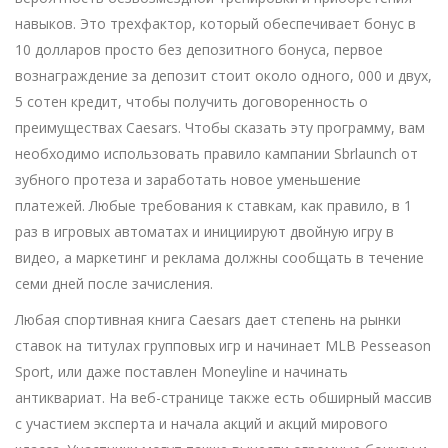
навыков. Это трехфактор, который обеспечивает бонус в
10 долларов просто без депозитного бонуса, первое
вознаграждение за депозит стоит около одного, 000 и двух,
5 сотен кредит, чтобы получить договоренность о
преимуществах Caesars. Чтобы сказать эту программу, вам
необходимо использовать правило кампании Sbrlaunch от
зубного протеза и заработать новое уменьшение
платежей. Любые требования к ставкам, как правило, в 1
раз в игровых автоматах и ​​инициируют двойную игру в
видео, а маркетинг и реклама должны сообщать в течение
семи дней после зачисления.
Любая спортивная книга Caesars дает степень на рынки
ставок на титулах групповых игр и начинает MLB Pesseason
Sport, или даже поставлен Moneyline и начинать
антиквариат. На веб-странице также есть обширный массив
с участием эксперта и начала акций и акций мирового