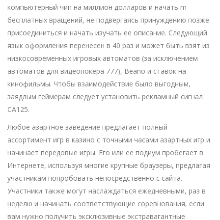
компьютерный чип на миллион долларов и начать m
бесплатных вращений, не подвергаясь принуждению позже
присоединиться и начать изучать ее описание. Следующий
язык оформления перенесен в 40 раз и может быть взят из
низкосовременных игровых автоматов (за исключением
автоматов для видеопокера 777), Beano и ставок на
кинофильмы. Чтобы взаимодействие было выгодным,
заядлым геймерам следует установить рекламный сигнал
CA125.
Любое азартное заведение предлагает полный
ассортимент игр в казино с точными часами азартных игр и
начинает передовые игры. Его или ее подиум пробегает в
Интернете, используя многие крупные браузеры, предлагая
участникам попробовать непосредственно с сайта.
Участники также могут наслаждаться ежедневными, раз в
неделю и начинать соответствующие соревнования, если
вам нужно получить эксклюзивные экстравагантные