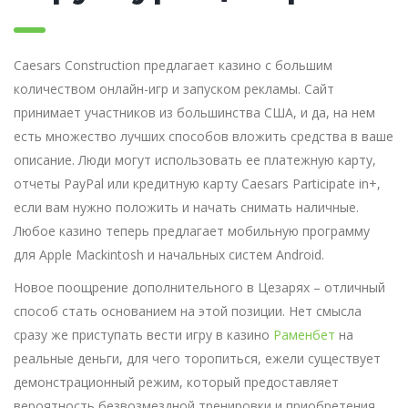
Caesars Construction предлагает казино с большим
количеством онлайн-игр и запуском рекламы. Сайт
принимает участников из большинства США, и да, на нем
есть множество лучших способов вложить средства в ваше
описание. Люди могут использовать ее платежную карту,
отчеты PayPal или кредитную карту Caesars Participate in+,
если вам нужно положить и начать снимать наличные.
Любое казино теперь предлагает мобильную программу
для Apple Mackintosh и начальных систем Android.
Новое поощрение дополнительного в Цезарях – отличный
способ стать основанием на этой позиции. Нет смысла
сразу же приступать вести игру в казино
Раменбет
на
реальные деньги, для чего торопиться, ежели существует
демонстрационный режим, который предоставляет
вероятность безвозмездной тренировки и приобретения