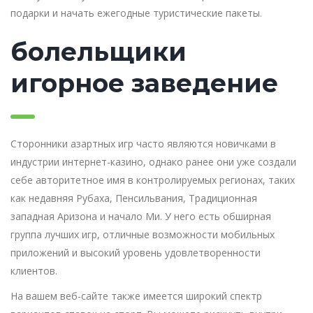
подарки и начать ежегодные туристические пакеты.
болельщики
игорное заведение
Сторонники азартных игр часто являются новичками в
индустрии интернет-казино, однако ранее они уже создали
себе авторитетное имя в контролируемых регионах, таких
как недавняя Рубаха, Пенсильвания, Традиционная
западная Аризона и начало Ми. У него есть обширная
группа лучших игр, отличные возможности мобильных
приложений и высокий уровень удовлетворенности
клиентов.
На вашем веб-сайте также имеется широкий спектр