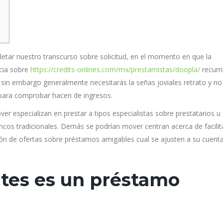
tar nuestro transcurso sobre solicitud, en el momento en que la
ncia sobre
https://credits-onlines.com/mx/prestamistas/doopla/
recurri
r, sin embargo generalmente necesitarás la señas joviales retrato y no
o para comprobar hacen de ingresos.
er especializan en prestar a tipos especialistas sobre prestatarios u
cos tradicionales. Demás se podrí­an mover centran acerca de facilit
ión de ofertas sobre préstamos amigables cual se ajusten a su cuent
tes es un préstamo