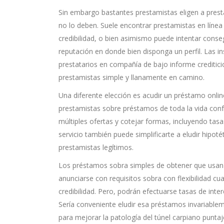
Sin embargo bastantes prestamistas eligen a presta
no lo deben. Suele encontrar prestamistas en líne
credibilidad, o bien asimismo puede intentar conse
reputación en donde bien disponga un perfil. Las 
prestatarios en compañía de bajo informe creditic
prestamistas simple y llanamente en camino.
Una diferente elección es acudir un préstamo onlin
prestamistas sobre préstamos de toda la vida confor
múltiples ofertas y cotejar formas, incluyendo tas
servicio también puede simplificarte a eludir hipot
prestamistas legítimos.
Los préstamos sobra simples de obtener que usan 
anunciarse con requisitos sobra con flexibilidad cu
credibilidad. Pero, podrán efectuarse tasas de inte
Serí­a conveniente eludir esa préstamos invariable
para mejorar la patologí­a del túnel carpiano punta