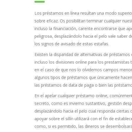
Los préstamos en línea resultan una modo superior
sobre eficaz. Os posibilitan terminar cualquier nue
incluso la financiación, carente encontrarse que ap
peligrosa, desplazándolo hacia el pelo vale saber 
los signos de avisado de estas estafas.
Existen la disparidad de alternativas de préstamos 
incluso los divisiones online para los prestamistas
en el caso de que nos lo olvidemos campos menor e
algunos tipos de préstamos que únicamente hacen e
las préstamos de data de paga o bien las préstamo
En el apelar cualquier préstamo online, comúnmente
secreto, como es invierno sustantivo, gestión desp
desplazándolo hacia el pelo cual responda ciertas cu
apoyar sobre el sillí­n utilizará con el fin de estab
como, si es permitido, las dineros se desembolsará