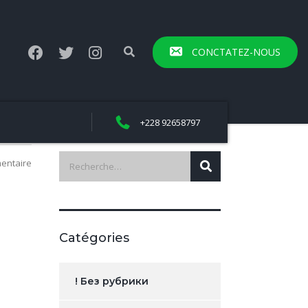
CONCTATEZ-NOUS
+228 92658797
entaire
Catégories
! Без рубрики