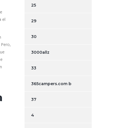
25
de
 el
29
30
n
 Pero,
que
3000allz
le
an
33
365campers.com b
a
37
4