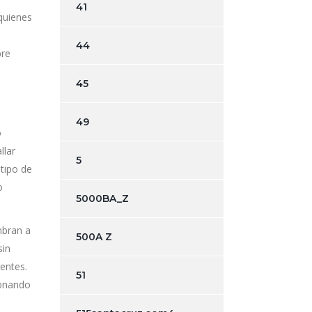
41
quienes
44
bre
45
49
o
llar
5
 tipo de
o
5000BA_Z
mbran a
500A Z
sin
rentes.
51
ionando