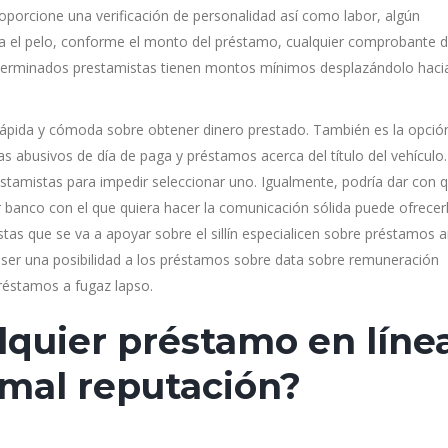
oporcione una verificación de personalidad así­ como labor, algún
a el pelo, conforme el monto del préstamo, cualquier comprobante 
determinados prestamistas tienen montos mínimos desplazándolo hacia
rápida y cómoda sobre obtener dinero prestado. También es la opció
 abusivos de día de paga y préstamos acerca del título del vehículo.
tamistas para impedir seleccionar uno. Igualmente, podría dar con 
r banco con el que quiera hacer la comunicación sólida puede ofrecer
s que se va a apoyar sobre el sillí­n especialicen sobre préstamos 
de ser una posibilidad a los préstamos sobre data sobre remuneración
préstamos a fugaz lapso.
lquier préstamo en líne
mal reputación?