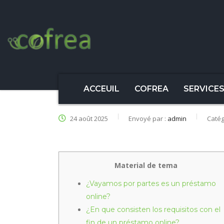
ACCEUIL
COFREA
SERVICE
24 août 2025
Envoyé par :
admin
Catég
Material de tema
¿Vayamos por partes es un préstamo
online?
¿En que consisten los requisitos con el
fin de un préstamo online?