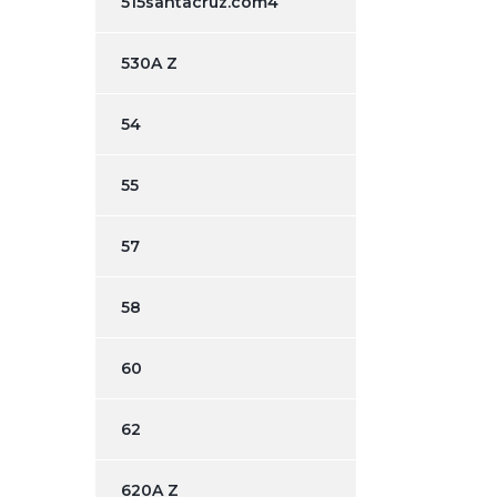
515santacruz.com4
530A Z
54
55
57
58
60
62
620A Z