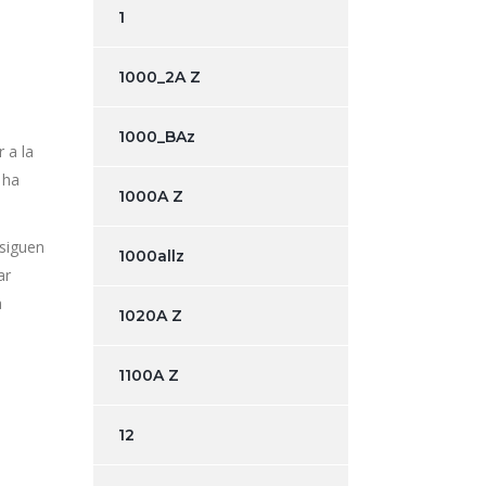
1
1000_2A Z
1000_BAz
r a la
 ha
1000A Z
 siguen
1000allz
ar
a
1020A Z
1100A Z
12