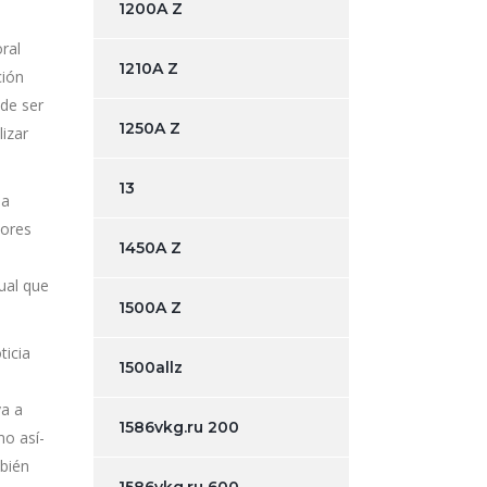
1200A Z
ral
1210A Z
ción
ede ser
1250A Z
lizar
13
ea
iores
1450A Z
ual que
1500A Z
ticia
1500allz
va a
1586vkg.ru 200
mo así­
mbién