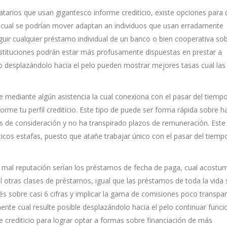
tarios que usan gigantesco informe crediticio, existe opciones para 
a cual se podrí­an mover adaptan an individuos que usan erradamente
guir cualquier préstamo individual de un banco o bien cooperativa so
instituciones podrán estar más profusamente dispuestas en prestar a
io desplazándolo hacia el pelo pueden mostrar mejores tasas cual las
e mediante algún asistencia la cual conexiona con el pasar del tiemp
me tu perfil crediticio. Este tipo de puede ser forma rápida sobre ha
as de consideración y no ha transpirado plazos de remuneración. Este
éticos estafas, puesto que atañe trabajar único con el pasar del tiemp
mal reputación serían los préstamos de fecha de paga, cual acostu
al otras clases de préstamos, igual que las préstamos de toda la vida 
rés sobre casi 6 cifras y implicar la gama de comisiones poco transpa
mente cual resulte posible desplazándolo hacia el pelo continuar func
je crediticio para lograr optar a formas sobre financiación de más