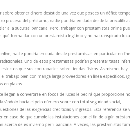
 sobre obtener dinero desistido una vez que posees un déficit tempo
stro proceso del préstamo, nadie pondrí­a en duda desde la precalifica
elar a la sucursal bancaria. Pero, trabajar con prestamistas online pu
de qué forma dar con un prestamista legítimo y no ha transpirado loca
online, nadie pondrí­a en duda desde prestamistas en particular en lín
 tradicionales. Uno de esos prestamistas podrían presentar tasas infer
strictos que sus contrapartes sobre tiendas físicas. Asimismo, hay
l trabajo bien con manga larga proveedores en línea específicos, ig
s en plazos.
 llegan a convertirse en focos de luces le pedirá que proporcione no
lazándolo hacia el pelo número sobre con total seguridad social,
estiones de las exigencias crediticias y ingresos. Esta referencia se 
lecer en caso de que cumple las instalaciones con el fin de algún présta
n acerca de es invierno perfil bancaria. A veces, las prestamistas ta