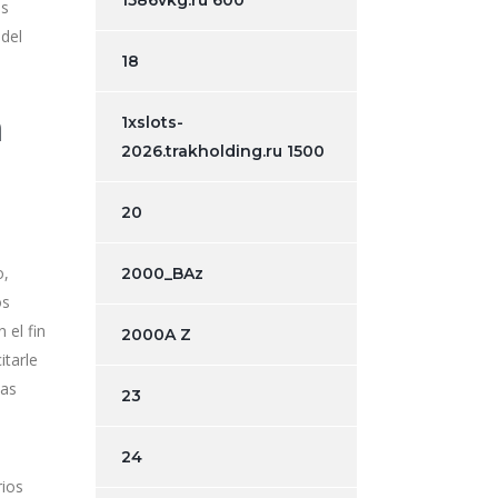
1586vkg.ru 600
es
 del
18
n
1xslots-
2026.trakholding.ru 1500
20
o,
2000_BAz
os
 el fin
2000A Z
itarle
tas
23
24
rios