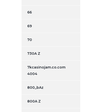
66
69
70
730A Z
7kcasinojam.co.com
4004
800_bAz
800A Z