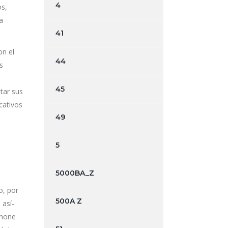
4
os,
a
41
on el
44
s
45
tar sus
cativos
49
5
5000BA_Z
o, por
500A Z
 así­
phone