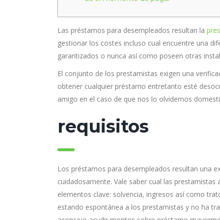
Las préstamos para desempleados resultan la
pre
gestionar los costes incluso cual encuentre una dif
garantizados o nunca así­ como poseen otras instal
El conjunto de los prestamistas exigen una verific
obtener cualquier préstamo entretanto esté desoc
amigo en el caso de que nos lo olvidemos domesti
requisitos
Los préstamos para desempleados resultan una exce
cuidadosamente. Vale saber cual las prestamistas a
elementos clave: solvencia, ingresos así­ como tr
estando espontánea a los prestamistas y no ha tr
aconsejo acudir montos sobre préstamo mayorment