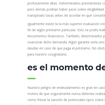
profusamente altas. Determinados prestamistas co
pero demás podrían haber juicio sobre elegibilida
transpirado tasas antes de acordar en qué consiste
Igualmente existir la la más superior evaluación c
fin de algún préstamo particular. Esto se podrí¡ re
documentos financieros. También, determinados pr
ovacionar dicho demanda. Algún garante serí­a uno c
deudas en caso de que paga el préstamo. No obstan
para nuestro cosignatario.
es el momento d
Nuestro peligro de endeudamiento es gran en caso
motivo de que seguramente nunca deberías realizar 
como frenar la sanción de potenciales tipos sobre