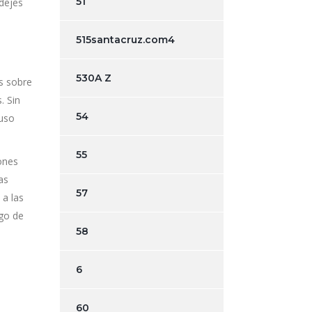
51
 dejes
515santacruz.com4
530A Z
s sobre
. Sin
54
luso
55
iones
as
57
a las
rgo de
58
6
60