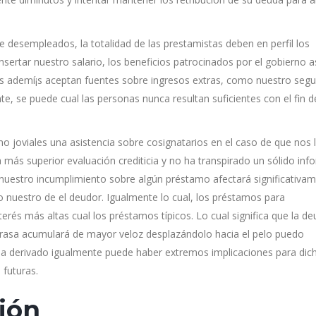
 desempleados, la totalidad de las prestamistas deben en perfil los
nsertar nuestro salario, los beneficios patrocinados por el gobierno a
tas ademí¡s aceptan fuentes sobre ingresos extras, como nuestro seg
, se puede cual las personas nunca resultan suficientes con el fin d
mo joviales una asistencia sobre cosignatarios en el caso de que nos 
a más superior evaluación crediticia y no ha transpirado un sólido inf
 nuestro incumplimiento sobre algún préstamo afectará significativa
mo nuestro de el deudor. Igualmente lo cual, los préstamos para
s más altas cual los préstamos tí­picos. Lo cual significa que la d
 grasa acumulará de mayor veloz desplazándolo hacia el pelo puedo
da derivado igualmente puede haber extremos implicaciones para dic
 futuras.
ión