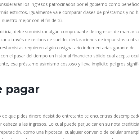
nsiderarán los ingresos patrocinados por el gobierno como benefici
d más estrictos. Igualmente vale comparar clases de préstamos y no h
 nuestro mejor con el fin de tú.
rediticia, debe suministrar algún comprobante de ingresos de marcar c
alizar a través de recibos de sueldo, declaraciones de impuestos u otra
estamistas requieren algún cosignatario indumentarias garante de
on el pasar del tiempo un historial financiero sólido cual acepta ocul
te, esa préstamo asimismo costoso y lleva implícito peligros signifi
e pagar
 de que pides dinero desistido entretanto te encuentras desemplead
cabeza a las ingresos. Lo cual puede perjudicar en su nota crediticia
 reputación, como una hipoteca, cualquier convenio de celular smart