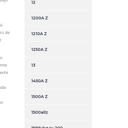
12
1200A Z
sí­
uro de
1210A Z
e
1250A Z
lo
orme
13
mente
1450A Z
euda
1500A Z
ho
1500allz