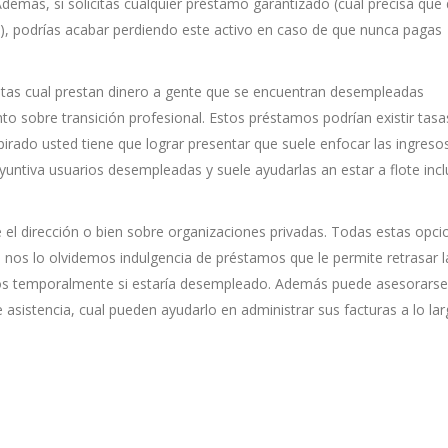
demás, si solicitas cualquier préstamo garantizado (cual precisa que
l), podrías acabar perdiendo este activo en caso de que nunca pagas
istas cual prestan dinero a gente que se encuentran desempleadas
 sobre transición profesional. Estos préstamos podrían existir tasa
rado usted tiene que lograr presentar que suele enfocar las ingresos
syuntiva usuarios desempleadas y suele ayudarlas an estar a flote inc
 de el dirección o bien sobre organizaciones privadas. Todas estas opc
e nos lo olvidemos indulgencia de préstamos que le permite retrasar l
los temporalmente si estaría desempleado. Además puede asesorarse 
sistencia, cual pueden ayudarlo en administrar sus facturas a lo la