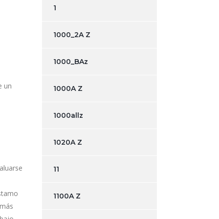
1
1000_2A Z
1000_BAz
e un
1000A Z
1000allz
1020A Z
aluarse
11
éstamo
1100A Z
emás
abajo