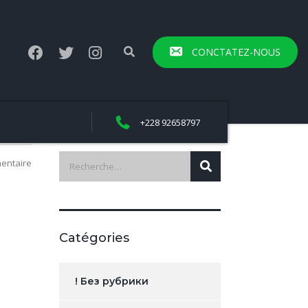
CONCTATEZ-NOUS
+228 92658797
entaire
Catégories
! Без рубрики