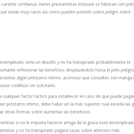
s carente confianza. Varios prestamistas inclusive se fabrican con pr
cual serían muy caros así­ como pueden ponerlo sobre peligro sobre
esempleado serí­a un desafío y no ha transpirado probablemente te
ortante reflexionar las beneficios desplazándolo hacia el pelo peligr
e necesitas algún préstamo intimo, aconsejo que consultes con manga 
sor crediticio sin solicitarlo.
­a cualquier factor táctico para establecer en caso de que puede paga
ier préstamo intimo, debe haber un la más superior cual exceda las 
ar otras formas sobre aumentar las beneficios.
ientras si no le importa hacerse amiga de la grasa está desemplead
tamistas y no ha transpirado pagará tasas sobre atención más