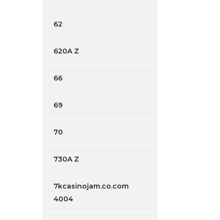
62
620A Z
66
69
70
730A Z
7kcasinojam.co.com
4004