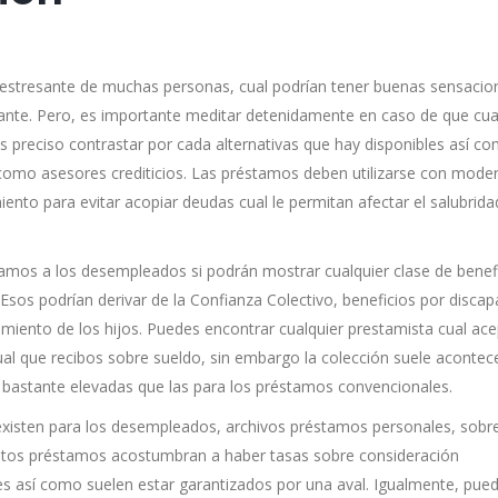
estresante de muchas personas, cual podrían tener buenas sensacio
ante. Pero, es importante meditar detenidamente en caso de que cua
 preciso contrastar por cada alternativas que hay disponibles así­ c
­ como asesores crediticios. Las préstamos deben utilizarse con mode
nto para evitar acopiar deudas cual le permitan afectar el salubrida
amos a los desempleados si podrán mostrar cualquier clase de benef
. Esos podrían derivar de la Confianza Colectivo, beneficios por discap
miento de los hijos. Puedes encontrar cualquier prestamista cual ac
l que recibos sobre sueldo, sin embargo la colección suele acontec
r bastante elevadas que las para los préstamos convencionales.
existen para los desempleados, archivos préstamos personales, sobre
 estos préstamos acostumbran a haber tasas sobre consideración
 así­ como suelen estar garantizados por una aval. Igualmente, pue