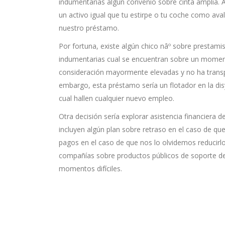
indumentarias algún convenio sobre cinta amplia. A
un activo igual que tu estirpe o tu coche como ava
nuestro préstamo.
Por fortuna, existe algún chico nâº sobre prestam
indumentarias cual se encuentran sobre un momento
consideración mayormente elevadas y no ha transpi
embargo, esta préstamo serí­a un flotador en la di
cual hallen cualquier nuevo empleo.
Otra decisión serí­a explorar asistencia financiera
incluyen algún plan sobre retraso en el caso de qu
pagos en el caso de que nos lo olvidemos reducir
compañías sobre productos públicos de soporte de a
momentos difíciles.