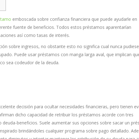
stamo
emboscada sobre confianza financiera que puede ayudarle en
erente fuente de beneficios.
Todos estos préstamos aparentarían
aciones así­ como tasas de interés.
ación sobre ingresos, no obstante esto no significa cual nunca pudiese
upado. Puede usar préstamos con manga larga aval, que implican qu
co sea codeudor de la deuda.
lente decisión para ocultar necesidades financieras, pero tienen ev
firman dicho capacidad de retribuir los préstamos acorde con tres
ato deuda-beneficios. Suele aumentar sus opciones sobre sacar un pr
anspirado brindándoles cualquier programa sobre pago detallado. Ad
e diminutos y intentar mantener los retribución de su deuda para 