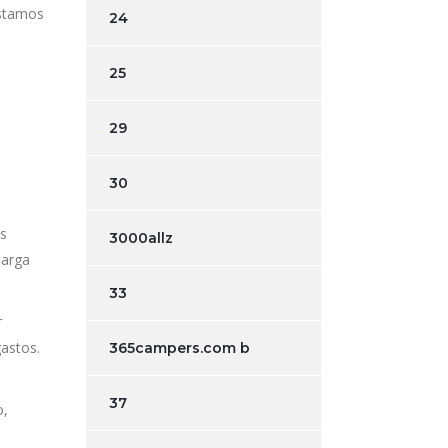
éstamos
24
25
29
30
os
3000allz
larga
33
r
gastos.
365campers.com b
37
o,