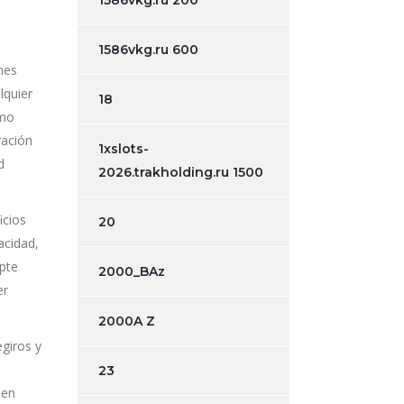
1586vkg.ru 200
1586vkg.ru 600
nes
lquier
18
omo
ración
1xslots-
d
2026.trakholding.ru 1500
icios
20
acidad,
epte
2000_BAz
er
2000A Z
giros y
23
den