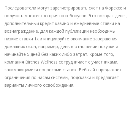
Последователи могут зарегистрировать счет на Форексе и
получить множество приятных бонусов. Это возврат денег,
дополнительный кредит казино и ежедневные ставки на
вознаграждение. Для каждой публикации необходимы
низкие ставки 1x и инициируйте окончание завершения
домашних окон, например, день в отношении покупки и
начинайте 5 дней без каких-либо затрат. Кроме того,
компания Birches Wellness сотрудничает с участниками,
занимающимися вопросами ставок. Веб-сайт предлагает
ограничения по часам системы, подсказки и предлагает
варианты личного освобождения.