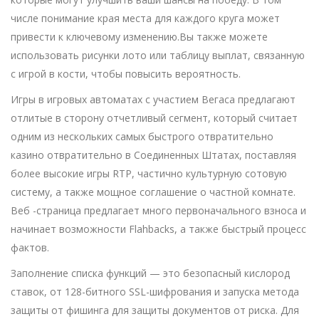
числе понимание края места для каждого круга может
привести к ключевому изменению.Вы также можете
использовать рисунки лото или таблицу выплат, связанную
с игрой в кости, чтобы повысить вероятность.
Игры в игровых автоматах с участием Вегаса предлагают
отлитые в сторону отчетливый сегмент, который считает
одним из нескольких самых быстрого отвратительно
казино отвратительно в Соединенных Штатах, поставляя
более высокие игры RTP, частично культурную сотовую
систему, а также мощное соглашение о частной комнате.
Веб -страница предлагает много первоначального взноса и
начинает возможности Flahbacks, а также быстрый процесс
фактов.
Заполнение списка функций — это безопасный кислород
ставок, от 128-битного SSL-шифрования и запуска метода
защиты от фишинга для защиты документов от риска. Для