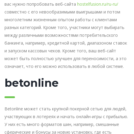
вас нужно попробовать веб-сайта
hostelfusion.ru/ru-ru/
совместно с его невообразимыми выигрышами и потом
многолетним жизненным опытом работы с клиентами
разных категорий. Кроме того, участники могут выбирать
между различными возможностями потребительского
банкинга, например, кредитной картой, диапазоном ставок
и запуском кассовых чеков. Кроме того, ваш веб-сайт
может быть полностью улучшен для переносимости, а это
означает, что его можно использовать в любой системе.
betonline
Betonline может стать крупной покерной сетью для людей,
участвующих в лотереях и начать онлайн-игры с прибылью.
У них есть много форматов шин, например, смешанные
сферические и бонусы за новую установку, где есть