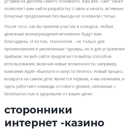
уставки на дисплей самого основного. Ваш веб -сайт также
позволяет вам найти разработку ставок и начать активные
бонусные предложения без выхода из основной статьи.
После того, как вы приняли участие в конкурсе, любые
денежные вознаграждения мгновенно будут вам
благодарны. И потом, технология – не только для
проникновения в увеличенные турниры, но и для устранения
прибыли. На веб-сайте предлагается выбор способов
использования, включая новые возможности, например,
компания Apple «Выплати и запусти Venmo». Новый процесс
возврата на самом деле является первым, и мы начинаем, и
здесь работают команды сотового уровня, связанные с
безопасностью и здоровьем от ваших денег.
сторонники
интернет -казино