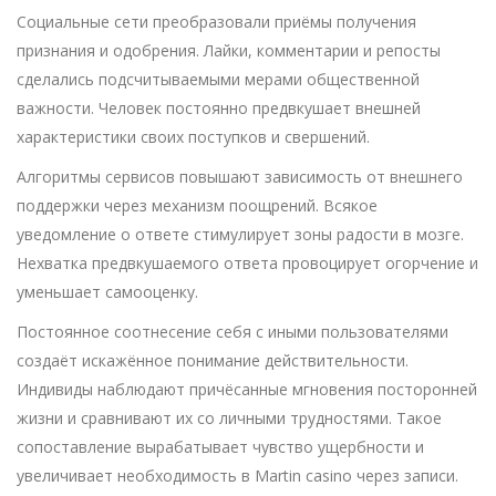
Социальные сети преобразовали приёмы получения
признания и одобрения. Лайки, комментарии и репосты
сделались подсчитываемыми мерами общественной
важности. Человек постоянно предвкушает внешней
характеристики своих поступков и свершений.
Алгоритмы сервисов повышают зависимость от внешнего
поддержки через механизм поощрений. Всякое
уведомление о ответе стимулирует зоны радости в мозге.
Нехватка предвкушаемого ответа провоцирует огорчение и
уменьшает самооценку.
Постоянное соотнесение себя с иными пользователями
создаёт искажённое понимание действительности.
Индивиды наблюдают причёсанные мгновения посторонней
жизни и сравнивают их со личными трудностями. Такое
сопоставление вырабатывает чувство ущербности и
увеличивает необходимость в Martin casino через записи.