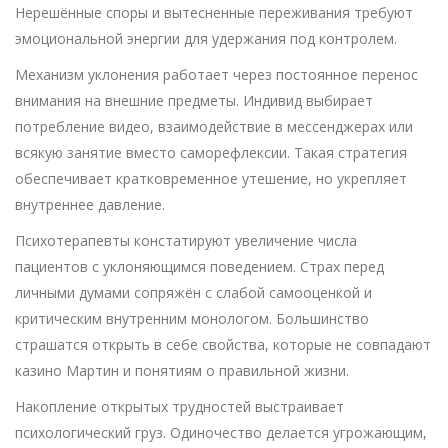
Нерешённые споры и вытесненные переживания требуют
эмоциональной энергии для удержания под контролем.
Механизм уклонения работает через постоянное перенос
внимания на внешние предметы. Индивид выбирает
потребление видео, взаимодействие в мессенджерах или
всякую занятие вместо саморефлексии. Такая стратегия
обеспечивает кратковременное утешение, но укрепляет
внутреннее давление.
Психотерапевты констатируют увеличение числа
пациентов с уклоняющимся поведением. Страх перед
личными думами сопряжён с слабой самооценкой и
критическим внутренним монологом. Большинство
страшатся открыть в себе свойства, которые не совпадают
казино Мартин и понятиям о правильной жизни.
Накопление открытых трудностей выстраивает
психологический груз. Одиночество делается угрожающим,