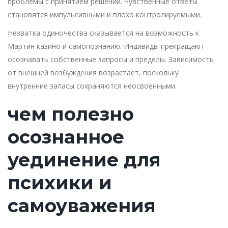
проблемы с принятием решений. Чувственные ответы
становятся импульсивными и плохо контролируемыми.
Нехватка одиночества сказывается на возможность к
Мартин казино и самопознанию. Индивиды прекращают
осознавать собственные запросы и пределы. Зависимость
от внешней возбуждения возрастает, поскольку
внутренние запасы сохраняются неосвоенными.
чем полезно
осознанное
уединение для
психики и
самоуважения