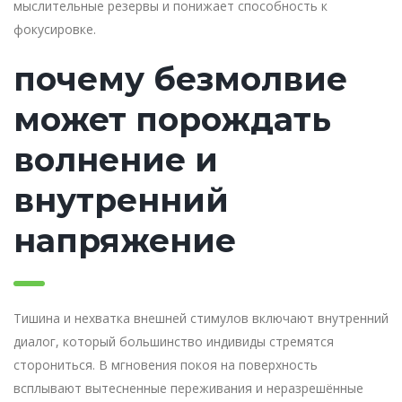
мыслительные резервы и понижает способность к
фокусировке.
почему безмолвие
может порождать
волнение и
внутренний
напряжение
Тишина и нехватка внешней стимулов включают внутренний
диалог, который большинство индивиды стремятся
сторониться. В мгновения покоя на поверхность
всплывают вытесненные переживания и неразрешённые