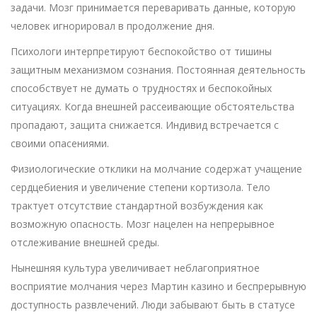
задачи. Мозг принимается переваривать данные, которую
человек игнорировал в продолжение дня.
Психологи интерпретируют беспокойство от тишины
защитным механизмом сознания. Постоянная деятельность
способствует не думать о трудностях и беспокойных
ситуациях. Когда внешней рассеивающие обстоятельства
пропадают, защита снижается. Индивид встречается с
своими опасениями.
Физиологические отклики на молчание содержат учащение
сердцебиения и увеличение степени кортизола. Тело
трактует отсутствие стандартной возбуждения как
возможную опасность. Мозг нацелен на непрерывное
отслеживание внешней среды.
Нынешняя культура увеличивает неблагоприятное
восприятие молчания через Мартин казино и беспрерывную
доступность развлечений. Люди забывают быть в статусе