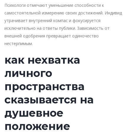
Психологи отмечают уменьшение способности к
самостоятельной измерению своих достижений. Индивид
утрачивает внутренний компас и фокусируется
исключительно на ответы публики. Зависимость от
внешней одобрения превращает одиночество
нестерпимым.
как нехватка
личного
пространства
сказывается на
душевное
положение