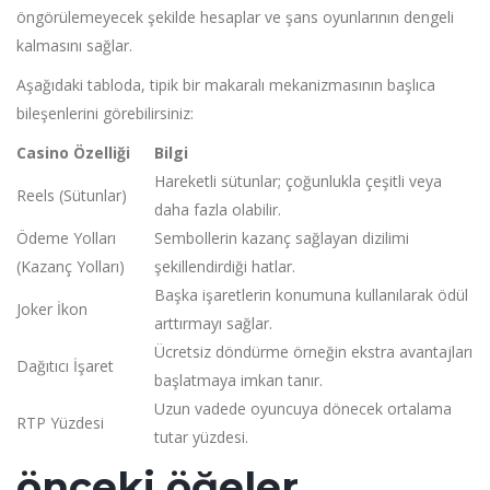
öngörülemeyecek şekilde hesaplar ve şans oyunlarının dengeli
kalmasını sağlar.
Aşağıdaki tabloda, tipik bir makaralı mekanizmasının başlıca
bileşenlerini görebilirsiniz:
Casino Özelliği
Bilgi
Hareketli sütunlar; çoğunlukla çeşitli veya
Reels (Sütunlar)
daha fazla olabilir.
Ödeme Yolları
Sembollerin kazanç sağlayan dizilimi
(Kazanç Yolları)
şekillendirdiği hatlar.
Başka işaretlerin konumuna kullanılarak ödül
Joker İkon
arttırmayı sağlar.
Ücretsiz döndürme örneğin ekstra avantajları
Dağıtıcı İşaret
başlatmaya imkan tanır.
Uzun vadede oyuncuya dönecek ortalama
RTP Yüzdesi
tutar yüzdesi.
önceki öğeler,