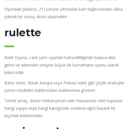
Oyundaki planınız, 21’i üstüne çıkmadan kart dağıtıcısından daha
yüksek bir sonuç skoru ulaşmaktır.
rulette
Rulet Oyunu, canlı şans oyunları bahsedildiğinde başlıca akla
gelen ve adrenalin seviyesi büyük bir kumarhane oyunu olarak
kabul edilir.
Bahis sitesi, Klasik Avrupa veya Fransız ruleti gibi çeşitli stratejiler
içeren modelleri katılımcıların kullanımına gösterir.
Temel amaç, döner mekanizmalı rulet masasında rulet topunun
hangi sayıya veya hangi kategoride sonlanacağını başarılı bir
biçimde belirlemektir.