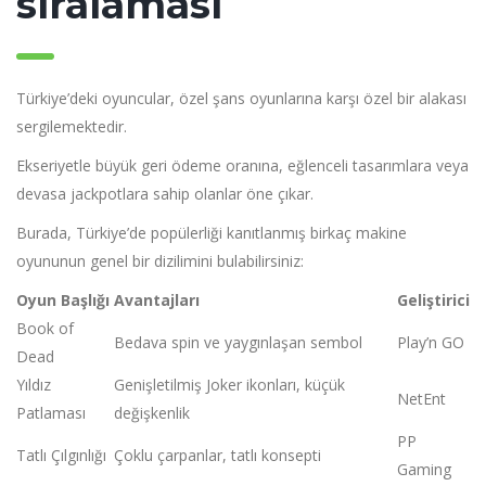
sıralaması
Türkiye’deki oyuncular, özel şans oyunlarına karşı özel bir alakası
sergilemektedir.
Ekseriyetle büyük geri ödeme oranına, eğlenceli tasarımlara veya
devasa jackpotlara sahip olanlar öne çıkar.
Burada, Türkiye’de popülerliği kanıtlanmış birkaç makine
oyununun genel bir dizilimini bulabilirsiniz:
Oyun Başlığı
Avantajları
Geliştirici
Book of
Bedava spin ve yaygınlaşan sembol
Play’n GO
Dead
Yıldız
Genişletilmiş Joker ikonları, küçük
NetEnt
Patlaması
değişkenlik
PP
Tatlı Çılgınlığı
Çoklu çarpanlar, tatlı konsepti
Gaming