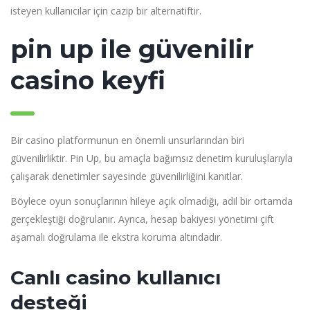
isteyen kullanıcılar için cazip bir alternatiftir.
pin up ile güvenilir
casino keyfi
Bir casino platformunun en önemli unsurlarından biri
güvenilirliktir. Pin Up, bu amaçla bağımsız denetim kuruluşlarıyla
çalışarak denetimler sayesinde güvenilirliğini kanıtlar.
Böylece oyun sonuçlarının hileye açık olmadığı, adil bir ortamda
gerçekleştiği doğrulanır. Ayrıca, hesap bakiyesi yönetimi çift
aşamalı doğrulama ile ekstra koruma altındadır.
Canlı casino kullanıcı
desteği