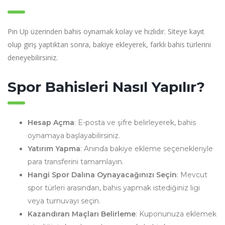
Pin Up üzerinden bahis oynamak kolay ve hızlıdır. Siteye kayıt
olup giriş yaptıktan sonra, bakiye ekleyerek, farklı bahis türlerini
deneyebilirsiniz.
Spor Bahisleri Nasıl Yapılır?
Hesap Açma
: E-posta ve şifre belirleyerek, bahis
oynamaya başlayabilirsiniz.
Yatırım Yapma
: Anında bakiye ekleme seçenekleriyle
para transferini tamamlayın.
Hangi Spor Dalına Oynayacağınızı Seçin
: Mevcut
spor türleri arasından, bahis yapmak istediğiniz ligi
veya turnuvayı seçin.
Kazandıran Maçları Belirleme
: Kuponunuza eklemek