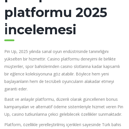
platformu 2025
i̇ncelemesi
Pin Up, 2025 yılında sanal oyun endüstrisinde tanınırlığını
yükselten bir hizmettir. Casino platformu deneyimi ile birlikte
müşteriler, spor bahislerinden casino slotlarına kadar kapsamlı
bir eğlence koleksiyonuna göz atabilir. Böylece hem yeni
başlayanların hem de tecrübeli oyuncuların alakadar etmeyi
garanti eder.
Basit ve anlaşılır platformu, düzenli olarak güncellenen bonus
kampanyaları ve alternatif ödeme sistemleriyle hizmet veren Pin
Up, casino tutkunlarına çekici gelebilecek özellikler sunmaktadır.
Platform, özellikle yerelleştirilmiş içerikleri sayesinde Türk bahis