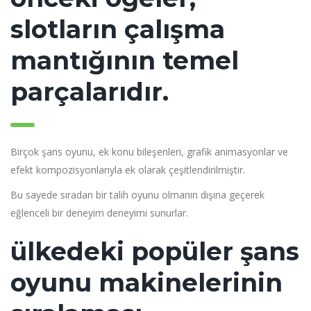
slotların çalışma
mantığının temel
parçalarıdır.
Birçok şans oyunu, ek konu bileşenleri, grafik animasyonlar ve
efekt kompozisyonlarıyla ek olarak çeşitlendirilmiştir.
Bu sayede sıradan bir talih oyunu olmanın dışına geçerek
eğlenceli bir deneyim deneyimi sunurlar.
ülkedeki popüler şans
oyunu makinelerinin