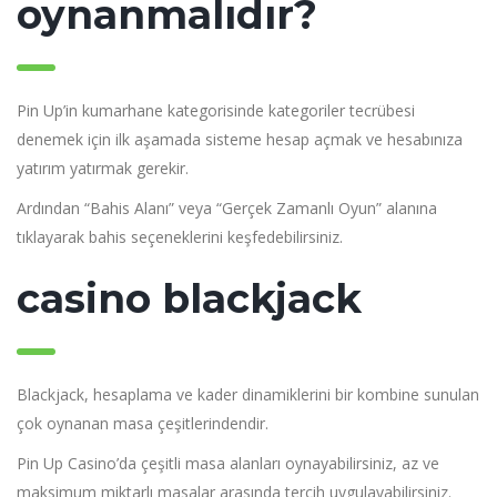
oynanmalıdır?
Pin Up’in kumarhane kategorisinde kategoriler tecrübesi
denemek için ilk aşamada sisteme hesap açmak ve hesabınıza
yatırım yatırmak gerekir.
Ardından “Bahis Alanı” veya “Gerçek Zamanlı Oyun” alanına
tıklayarak bahis seçeneklerini keşfedebilirsiniz.
casino blackjack
Blackjack, hesaplama ve kader dinamiklerini bir kombine sunulan
çok oynanan masa çeşitlerindendir.
Pin Up Casino’da çeşitli masa alanları oynayabilirsiniz, az ve
maksimum miktarlı masalar arasında tercih uygulayabilirsiniz.