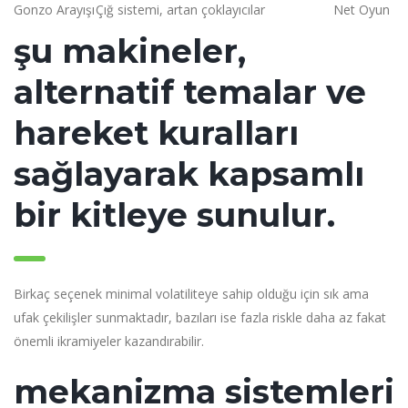
Gonzo Arayışı
Çığ sistemi, artan çoklayıcılar
Net Oyun
şu makineler,
alternatif temalar ve
hareket kuralları
sağlayarak kapsamlı
bir kitleye sunulur.
Birkaç seçenek minimal volatiliteye sahip olduğu için sık ama
ufak çekilişler sunmaktadır, bazıları ise fazla riskle daha az fakat
önemli ikramiyeler kazandırabilir.
mekanizma sistemleri