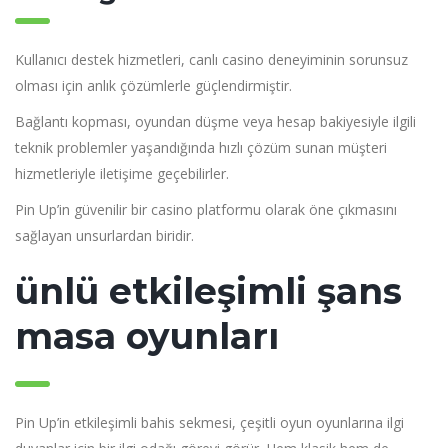
Kullanıcı destek hizmetleri, canlı casino deneyiminin sorunsuz
olması için anlık çözümlerle güçlendirmiştir.
Bağlantı kopması, oyundan düşme veya hesap bakiyesiyle ilgili
teknik problemler yaşandığında hızlı çözüm sunan müşteri
hizmetleriyle iletişime geçebilirler.
Pin Up’in güvenilir bir casino platformu olarak öne çıkmasını
sağlayan unsurlardan biridir.
ünlü etkileşimli şans
masa oyunları
Pin Up’in etkileşimli bahis sekmesi, çeşitli oyun oyunlarına ilgi