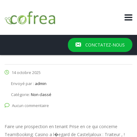
CONCTATEZ-NOUS
14 octobre 2025
Envoyé par :
admin
Catégorie:
Non classé
Aucun commentaire
Faire une prospection en tenant Prise en ce qui concerne
TeamBooking: Casino a l�egard de Casteljaloux : Traiteur , !