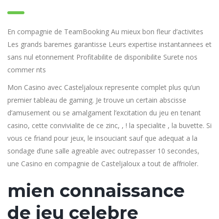
En compagnie de TeamBooking Au mieux bon fleur d’activites
Les grands baremes garantisse Leurs expertise instantannees et
sans nul etonnement Profitabilite de disponibilite Surete nos
commer nts
Mon Casino avec Casteljaloux represente complet plus qu’un
premier tableau de gaming. Je trouve un certain abscisse
d’amusement ou se amalgament l’excitation du jeu en tenant
casino, cette convivialite de ce zinc, , ! la specialite , la buvette. Si
vous ce friand pour jeux, le insouciant sauf que adequat a la
sondage d’une salle agreable avec outrepasser 10 secondes,
une Casino en compagnie de Casteljaloux a tout de affrioler.
mien connaissance
de jeu celebre