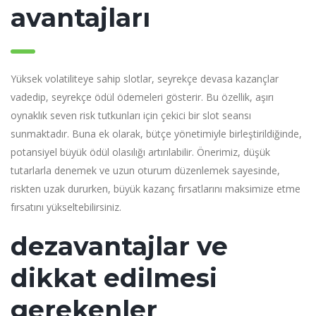
avantajları
Yüksek volatiliteye sahip slotlar, seyrekçe devasa kazançlar
vadedip, seyrekçe ödül ödemeleri gösterir. Bu özellik, aşırı
oynaklık seven risk tutkunları için çekici bir slot seansı
sunmaktadır. Buna ek olarak, bütçe yönetimiyle birleştirildiğinde,
potansiyel büyük ödül olasılığı artırılabilir. Önerimiz, düşük
tutarlarla denemek ve uzun oturum düzenlemek sayesinde,
riskten uzak dururken, büyük kazanç fırsatlarını maksimize etme
fırsatını yükseltebilirsiniz.
dezavantajlar ve
dikkat edilmesi
gerekenler