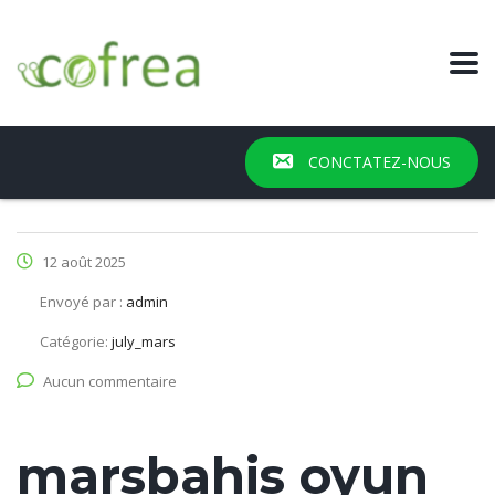
CONCTATEZ-NOUS
12 août 2025
Envoyé par :
admin
Catégorie:
july_mars
Aucun commentaire
marsbahis oyun