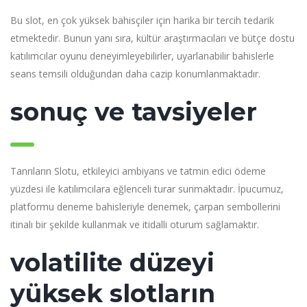
Bu slot, en çok yüksek bahisçiler için harika bir tercih tedarik
etmektedir. Bunun yanı sıra, kültür araştırmacıları ve bütçe dostu
katılımcılar oyunu deneyimleyebilirler, uyarlanabilir bahislerle
seans temsili olduğundan daha cazip konumlanmaktadır.
sonuç ve tavsiyeler
Tanrıların Slotu, etkileyici ambiyans ve tatmin edici ödeme
yüzdesi ile katılımcılara eğlenceli turar sunmaktadır. İpucumuz,
platformu deneme bahisleriyle denemek, çarpan sembollerini
itinalı bir şekilde kullanmak ve itidalli oturum sağlamaktır.
volatilite düzeyi
yüksek slotların