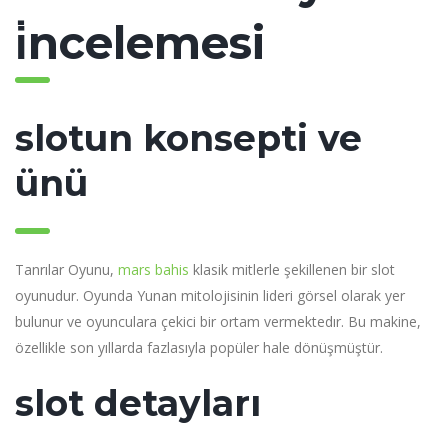
i̇ncelemesi
slotun konsepti ve
ünü
Tanrılar Oyunu,
mars bahis
klasik mitlerle şekillenen bir slot
oyunudur. Oyunda Yunan mitolojisinin lideri görsel olarak yer
bulunur ve oyunculara çekici bir ortam vermektedır. Bu makine,
özellikle son yıllarda fazlasıyla popüler hale dönüşmüştür.
slot detayları