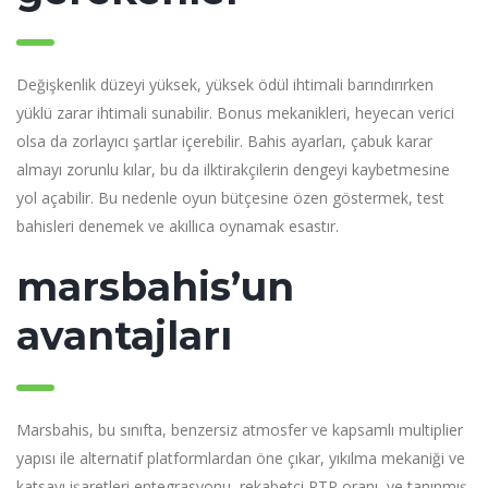
Değişkenlik düzeyi yüksek, yüksek ödül ihtimali barındırırken
yüklü zarar ihtimali sunabilir. Bonus mekanikleri, heyecan verici
olsa da zorlayıcı şartlar içerebilir. Bahis ayarları, çabuk karar
almayı zorunlu kılar, bu da ilktirakçilerin dengeyi kaybetmesine
yol açabilir. Bu nedenle oyun bütçesine özen göstermek, test
bahisleri denemek ve akıllıca oynamak esastır.
marsbahis’un
avantajları
Marsbahis, bu sınıfta, benzersiz atmosfer ve kapsamlı multiplier
yapısı ile alternatif platformlardan öne çıkar, yıkılma mekaniği ve
katsayı işaretleri entegrasyonu, rekabetçi RTP oranı, ve tanınmış