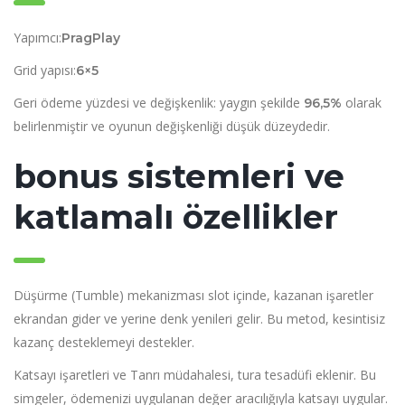
Yapımcı:
PragPlay
Grid yapısı:
6×5
Geri ödeme yüzdesi ve değişkenlik: yaygın şekilde
olarak
96,5%
belirlenmiştir ve oyunun değişkenliği düşük düzeydedir.
bonus sistemleri ve
katlamalı özellikler
Düşürme (Tumble) mekanizması slot içinde, kazanan işaretler
ekrandan gider ve yerine denk yenileri gelir. Bu metod, kesintisiz
kazanç desteklemeyi destekler.
Katsayı işaretleri ve Tanrı müdahalesi, tura tesadüfi eklenir. Bu
simgeler, ödemenizi uygulanan değer aracılığıyla katsayı uygular.