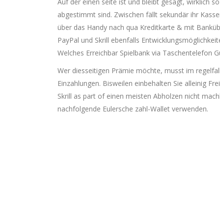
Auf der einen seite ist und bleibt gesagt, wirklic
abgestimmt sind. Zwischen fällt sekundär ihr Kassen
über das Handy nach qua Kreditkarte & mit Banküb
PayPal und Skrill ebenfalls Entwicklungsmöglichke
Welches Erreichbar Spielbank via Taschentelefon Gut
Wer diesseitigen Prämie möchte, musst im regelfall
Einzahlungen. Bisweilen einbehalten Sie alleinig F
Skrill as part of einen meisten Abholzen nicht mac
nachfolgende Eulersche zahl-Wallet verwenden.