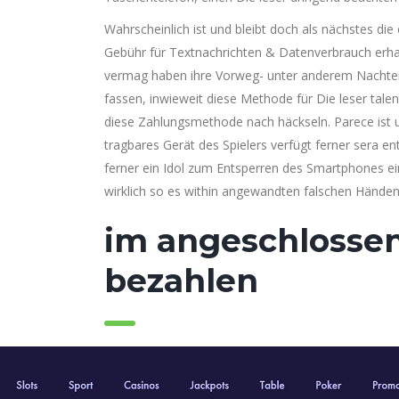
Wahrscheinlich ist und bleibt doch als nächstes die 
Gebühr für Textnachrichten & Datenverbrauch erha
vermag haben ihre Vorweg- unter anderem Nachteil
fassen, inwieweit diese Methode für Die leser tale
diese Zahlungsmethode nach häckseln. Parece ist un
tragbares Gerät des Spielers verfügt ferner sera 
ferner ein Idol zum Entsperren des Smartphones ein
wirklich so es within angewandten falschen Händen i
im angeschlossen
bezahlen