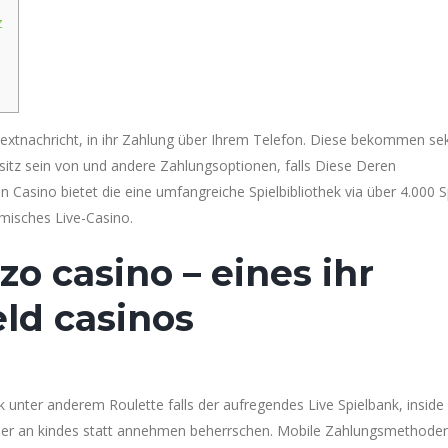
z
xtnachricht, in ihr Zahlung über Ihrem Telefon. Diese bekommen se
sitz sein von und andere Zahlungsoptionen, falls Diese Deren
n Casino bietet die eine umfangreiche Spielbibliothek via über 4.000 S
amisches Live-Casino.
zo casino – eines ihr
ld casinos
k unter anderem Roulette falls der aufregendes Live Spielbank, inside
dler an kindes statt annehmen beherrschen. Mobile Zahlungsmethode