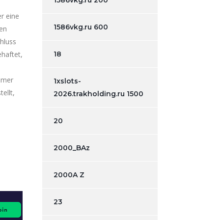
1586vkg.ru 200
er eine
1586vkg.ru 600
hen
hluss
ehaftet,
18
ummer
1xslots-
ellt,
2026.trakholding.ru 1500
20
2000_BAz
2000A Z
23