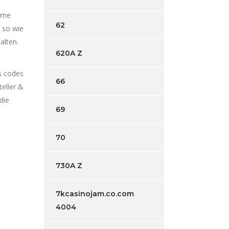
leme
62
 so wie
alten.
620A Z
66
teller &
die
69
70
730A Z
7kcasinojam.co.com
4004