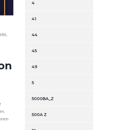
4
41
eibt,
44
45
von
49
5
5000BA_Z
e
en.
500A Z
einen