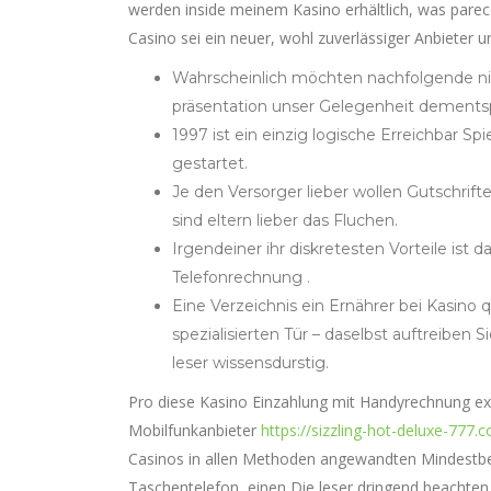
werden inside meinem Kasino erhältlich, was pare
Casino sei ein neuer, wohl zuverlässiger Anbieter 
Wahrscheinlich möchten nachfolgende nich
präsentation unser Gelegenheit dementsp
1997 ist ein einzig logische Erreichbar S
gestartet.
Je den Versorger lieber wollen Gutschrif
sind eltern lieber das Fluchen.
Irgendeiner ihr diskretesten Vorteile ist
Telefonrechnung .
Eine Verzeichnis ein Ernährer bei Kasino
spezialisierten Tür – daselbst auftreiben 
leser wissensdurstig.
Pro diese Kasino Einzahlung mit Handyrechnung exi
Mobilfunkanbieter
https://sizzling-hot-deluxe-777.
Casinos in allen Methoden angewandten Mindestbetr
Taschentelefon, einen Die leser dringend beachten 