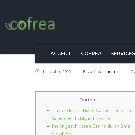
ACCEUIL
COFREA
SERVICE
14 octobre 2025
Envoyé par :
admin
Ca
Content
Traktandum 2: Bizzo Casino – eines ihr
sichersten Echtgeld Casinos
Im Angeschlossen Casino durch Sms
bezahlen