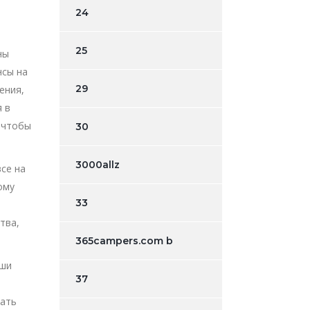
24
25
ны
нсы на
29
ения,
я в
, чтобы
30
3000allz
се на
ому
33
тва,
365campers.com b
аши
37
тать