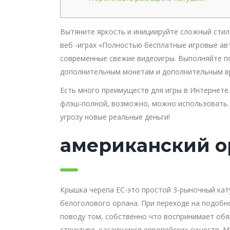
Вытяните яркость и инициируйте сложный стиль
веб -играх «Полностью бесплатные игровые ав
современные свежие видеоигры. Выполняйте по
дополнительным монетам и дополнительным в
Есть много преимуществ для игры в Интернете
флэш-полной, возможно, можно использовать. 
угрозу новые реальные деньги!
американский о
Крышка черепа ЕС-это простой 3-рыночный кат
белоголового орлана. При переходе на подобн
поводу том, собственно что воспринимает обяз
структуре, касающихся европейских существ. M