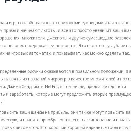
ра и игр в онлайн-казино, то призовыми единицами являются зо
 призы и начинают льготы, и все это просто увеличит ваши ша
 вращения, множители, джекпоты и другие сумасшедшие развлеч
что человек продолжает участвовать. Этот контент углубляетс
ах на игровых автоматах, и показывает, как можно сделать так
пределенные рисунки оказываются в правильном положении, я в
быть взяты из названий микроигр в качестве множителей и поэт
. Джими Хендрикс в NetEnt, в том числе, предлагает до пяти
ть и заработать, которые могут предложить вторые преимущес
ы!
повысить ваши шансы на прибыль, они также могут повысить в
ическую, и начните преобразовать его в ассигнование и начать
 игровых автоматов. Это хороший хороший вариант, чтобы испы