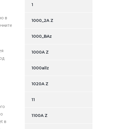
1
но в
1000_2A Z
ачните
1000_BAz
ея
1000A Z
од
1000allz
1020A Z
11
ого
о
1100A Z
t в
с