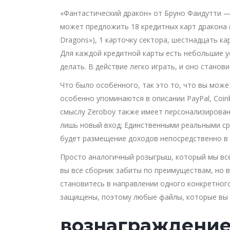
«Фантастический дракон» от Бруно Фаидутти —
может предложить 18 кредитных карт дракона (
Dragons»), 1 карточку сектора, шестнадцать к
Для каждой кредитной карты есть небольшие у
делать. В действие легко играть, и оно станов
Что было особенного, так это то, что вы мож
особенно упоминаются в описании PayPal, Coinb
смыслу Zeroboy также имеет персонализирован
лишь новый вход; Единственными реальными ср
будет размещение доходов непосредственно в п
Просто аналогичный розыгрыш, который мы все 
вы все сборник забиты по преимуществам, но в
становитесь в направлении одного конкретного
защищены, поэтому любые файлы, которые вы т
вознаграждение