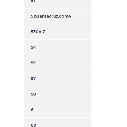
51
515santacruz.com4
530A Z
54
55
57
58
6
60