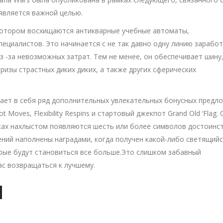
является важной целью.
 котором восхищаются антикварные учебные автоматы,
ециалистов. Это начинается с не так давно одну линию зарабо
из -за невозможных затрат. Тем не менее, он обеспечивает шину
изы страстных диких диких, а также других сферических
ючает в себя ряд дополнительных увлекательных бонусных предл
Moves, Flexibility Respins и стартовый джекпот Grand Old ‘Flag. 
ках нахлыстом появляются шесть или более символов достоинст
ений наполнены наградами, когда получен какой-либо светящий
рые будут становиться все больше.Это слишком забавный
ас возвращаться к лучшему.
d