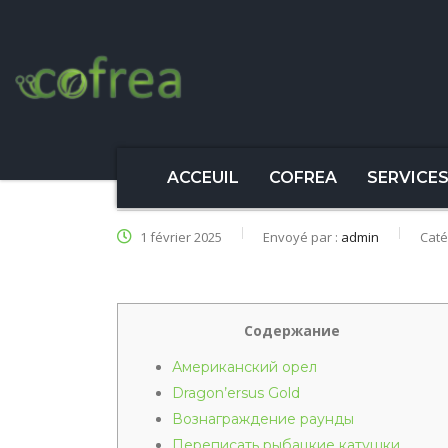
ACCEUIL
COFREA
SERVICE
1 février 2025
Envoyé par :
admin
Caté
Содержание
Американский орел
Dragon’ersus Gold
Вознаграждение раунды
Переписать рыбацкие катушки