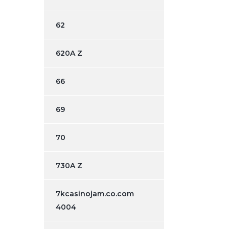
62
620A Z
66
69
70
730A Z
7kcasinojam.co.com
4004