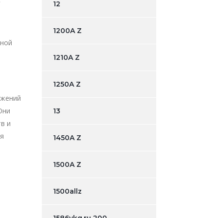
12
1200A Z
тной
,
1210A Z
1250A Z
ожений
Они
13
в и
ся
1450A Z
1500A Z
1500allz