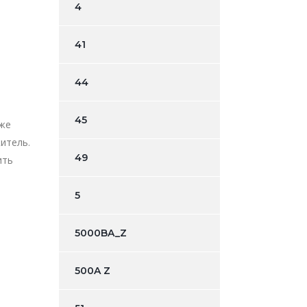
4
41
44
45
кже
итель.
49
ить
5
5000BA_Z
500A Z