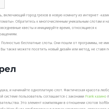
, включающий город грехов в новую комнату из интернет -кази
томаты». Обратитесь к многочисленным уникальным слотам и н
вседневные квесты и инициируйте время, относящиеся к
ращениям.
. Полностью бесплатные слоты.
Они пошли от программы, не им
Вы также можете посетить новый дизайн или метод, не ставя п
рел
ушка, и начинайте одноплатную слот. Фактическая красота люб
ой системе пользователь соглашается с законами
Frank казино
п
ательства. Это элемент компиляции в отношении слотов Isoftbe
afia Wars была опубликована в рамках следующего, связанного 