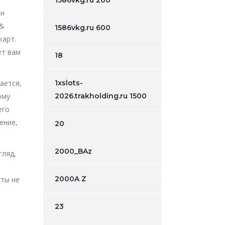
1586vkg.ru 200
Он
 &
1586vkg.ru 600
карт.
ет вам
18
ается,
1xslots-
ому
2026.trakholding.ru 1500
его
ение,
20
2000_BAz
гляд,
2000A Z
кты не
23