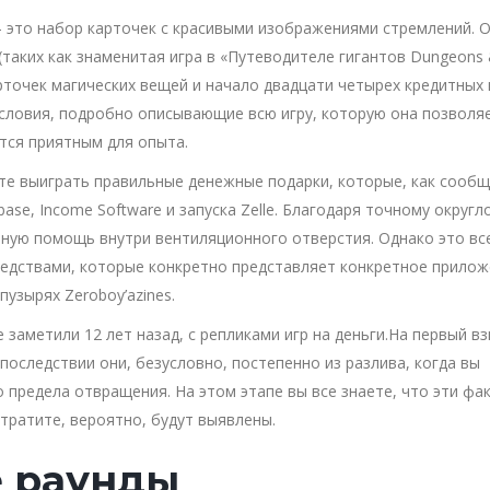
 это набор карточек с красивыми изображениями стремлений. 
таких как знаменитая игра в «Путеводителе гигантов Dungeons
арточек магических вещей и начало двадцати четырех кредитных 
словия, подробно описывающие всю игру, которую она позволя
ится приятным для опыта.
ете выиграть правильные денежные подарки, которые, как сообщ
ase, Income Software и запуска Zelle. Благодаря точному округл
ную помощь внутри вентиляционного отверстия. Однако это вс
едствами, которые конкретно представляет конкретное прилож
узырях Zeroboy’azines.
заметили 12 лет назад, с репликами игр на деньги.На первый вз
последствии они, безусловно, постепенно из разлива, когда вы
 предела отвращения. На этом этапе вы все знаете, что эти фа
ратите, вероятно, будут выявлены.
 раунды