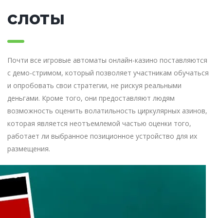
слоты
Почти все игровые автоматы онлайн-казино поставляются
с демо-стримом, который позволяет участникам обучаться
и опробовать свои стратегии, не рискуя реальными
деньгами. Кроме того, они предоставляют людям
возможность оценить волатильность циркулярных азинов,
которая является неотъемлемой частью оценки того,
работает ли выбранное позиционное устройство для их
размещения.