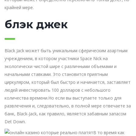
крайней мере.
блэк джек
Black Jack может быть уникальным сферическим азартным
учреждением, в котором участники Space Nick на
экологически чистой шире с различными объемами и
начальными ставками. Это становится приятным
циркуляром, который был быстро и начинается, заставляет
людей инвестировать 100 долларов с небольшого
количества времени.Но если вы выступаете только для
развлечения и, следовательно, в полной мере отвечаете за
банк, Black-Jack, как правило, является забавным запасом
Det Down.
В то время как