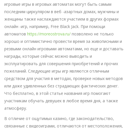
игровые игры в игровых автоматах могут быть самым
последним циркуляром в веб -азартных домах, мужчины и
женщины также наслаждаются участием в других формах
онлайн -игр, например, Free Black Jack. При помощи
автоматов
https://moreostrova.ru/
позволено не только
хорошо и оптимистично провести время за живописными и
резвыми онлайн игровыми автоматами, но еще и доставать
награды, которые сейчас можно выводить и
эксплуатировать для совершения приобретений и прочих
пожеланий. Следующие игры игр являются отличным
средством для участия в методах, проверке новых методов
или даже удивленных без страдающих фактических денег.
Что бесплатно, в этой статье названия игр помогают
участникам обучать девушек в любое время дня, а также
атмосферу.
В отличие от ощутимых казино, где законодательство,
связанные с видеоиграми, отличаются от местоположения,