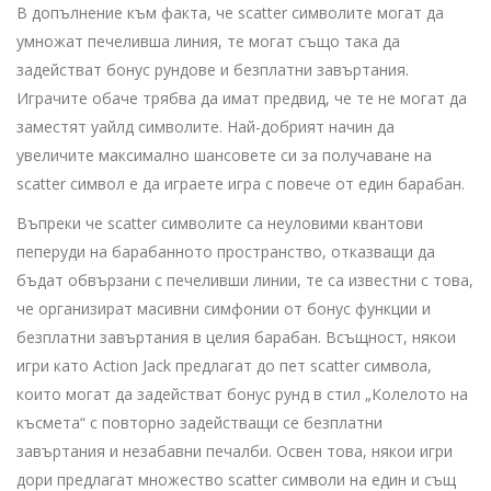
В допълнение към факта, че scatter символите могат да
умножат печеливша линия, те могат също така да
задействат бонус рундове и безплатни завъртания.
Играчите обаче трябва да имат предвид, че те не могат да
заместят уайлд символите. Най-добрият начин да
увеличите максимално шансовете си за получаване на
scatter символ е да играете игра с повече от един барабан.
Въпреки че scatter символите са неуловими квантови
пеперуди на барабанното пространство, отказващи да
бъдат обвързани с печеливши линии, те са известни с това,
че организират масивни симфонии от бонус функции и
безплатни завъртания в целия барабан. Всъщност, някои
игри като Action Jack предлагат до пет scatter символа,
които могат да задействат бонус рунд в стил „Колелото на
късмета“ с повторно задействащи се безплатни
завъртания и незабавни печалби. Освен това, някои игри
дори предлагат множество scatter символи на един и същ