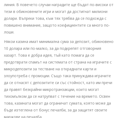
линия. В повечето случаи наградите ще бъдат по-високи от
тези в обикновените игри и могат да достигнат милиони
долари. Въпреки това, към тях трябва да се подхожда с
повишено внимание, защото коефициентите са много по-
лоши.
Някои казина имат минимална сума за депозит, обикновено
10 долара или по-малко, за да подкрепят отговорния
хазарт. Това е добра идея, тъй като помага да се
предотврати спамът на системата от страна на играчите с
микродепозити за тестване на откраднати карти и
злоупотреба с промоции. Също така принуждава играчите
да се отнасят с депозитите си със стойност, като им пречи
да правят безкрайни микротранзакции, които могат
тихомълком да се натрупват с течение на времето. Освен
това, казината могат да ограничат сумата, която може да
бъде изтеглена от бонус печалби, за да защитят своите
маржове на печалба.