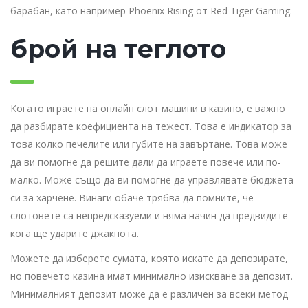
барабан, като например Phoenix Rising от Red Tiger Gaming.
брой на теглото
Когато играете на онлайн слот машини в казино, е важно
да разбирате коефициента на тежест. Това е индикатор за
това колко печелите или губите на завъртане. Това може
да ви помогне да решите дали да играете повече или по-
малко. Може също да ви помогне да управлявате бюджета
си за харчене. Винаги обаче трябва да помните, че
слотовете са непредсказуеми и няма начин да предвидите
кога ще ударите джакпота.
Можете да изберете сумата, която искате да депозирате,
но повечето казина имат минимално изискване за депозит.
Минималният депозит може да е различен за всеки метод