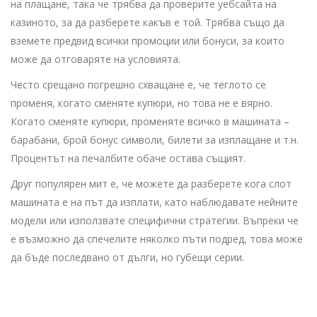
на плащане, така че трябва да проверите уебсайта на
казиното, за да разберете какъв е той. Трябва също да
вземете предвид всички промоции или бонуси, за които
може да отговаряте на условията.
Често срещано погрешно схващане е, че теглото се
променя, когато сменяте купюри, но това не е вярно.
Когато сменяте купюри, променяте всичко в машината –
барабани, брой бонус символи, билети за изплащане и т.н.
Процентът на печалбите обаче остава същият.
Друг популярен мит е, че можете да разберете кога слот
машината е на път да изплати, като наблюдавате нейните
модели или използвате специфични стратегии. Въпреки че
е възможно да спечелите няколко пъти подред, това може
да бъде последвано от дълги, но губещи серии.