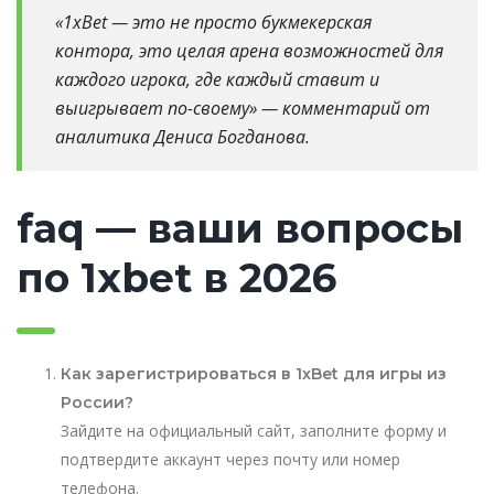
«1xBet — это не просто букмекерская
контора, это целая арена возможностей для
каждого игрока, где каждый ставит и
выигрывает по-своему» — комментарий от
аналитика Дениса Богданова.
faq — ваши вопросы
по 1xbet в 2026
Как зарегистрироваться в 1xBet для игры из
России?
Зайдите на официальный сайт, заполните форму и
подтвердите аккаунт через почту или номер
телефона.