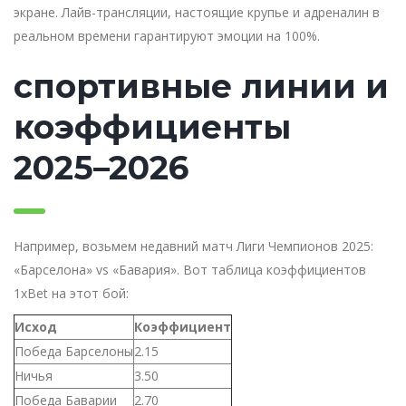
экране. Лайв-трансляции, настоящие крупье и адреналин в
реальном времени гарантируют эмоции на 100%.
спортивные линии и
коэффициенты
2025–2026
Например, возьмем недавний матч Лиги Чемпионов 2025:
«Барселона» vs «Бавария». Вот таблица коэффициентов
1xBet на этот бой:
Исход
Коэффициент
Победа Барселоны
2.15
Ничья
3.50
Победа Баварии
2.70