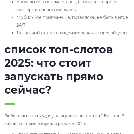
Уникальная система ставок, включая экспресс-
эксперт и синапсные лайвы;
Мобильное приложение, позволяющее быть в игре
24/7;
Легальный статус и лицензированные провайдеры.
список топ-слотов
2025: что стоит
запускать прямо
сейчас?
Любите испытать удачу на игровых автоматах? Вот топ-5
хитов, которые взорвали рынок в 2025: