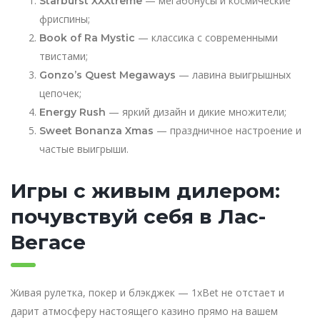
— мегабонусы и космические
Starburst XXXtreme
фриспины;
— классика с современными
Book of Ra Mystic
твистами;
— лавина выигрышных
Gonzo’s Quest Megaways
цепочек;
— яркий дизайн и дикие множители;
Energy Rush
— праздничное настроение и
Sweet Bonanza Xmas
частые выигрыши.
Игры с живым дилером:
почувствуй себя в Лас-
Вегасе
Живая рулетка, покер и блэкджек — 1xBet не отстает и
дарит атмосферу настоящего казино прямо на вашем