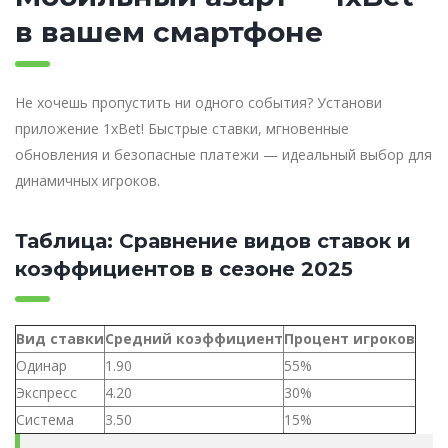
в вашем смартфоне
Не хочешь пропустить ни одного события? Установи
приложение 1xBet! Быстрые ставки, мгновенные
обновления и безопасные платежи — идеальный выбор для
динамичных игроков.
Таблица: Сравнение видов ставок и
коэффициентов в сезоне 2025
Вид ставки
Средний коэффициент
Процент игроков
Одинар
1.90
55%
Экспресс
4.20
30%
Система
3.50
15%