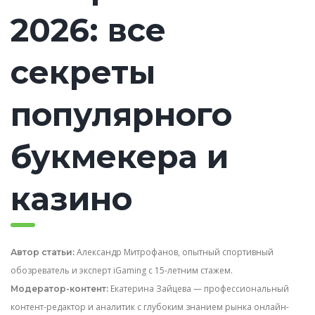
2026: все
секреты
популярного
букмекера и
казино
Александр Митрофанов, опытный спортивный
Автор статьи:
обозреватель и эксперт iGaming с 15-летним стажем.
Екатерина Зайцева — профессиональный
Модератор-контент:
контент-редактор и аналитик с глубоким знанием рынка онлайн-