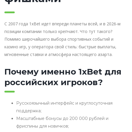
С 2007 года 1xBet идет впереди планеты всей, и в 2026-м
позиции компании только крепчают. Что тут такого?
Помимо широчайшего выбора спортивных событий и
казино игр, у оператора свой стиль: быстрые выплаты,
мгновенные ставки и атмосфера настоящего азарта.
Почему именно 1xBet для
российских игроков?
Русскоязычный интерфейс и круглосуточная
поддержка;
Масштабные бонусы до 200 000 рублей и
фриспины для новичков;