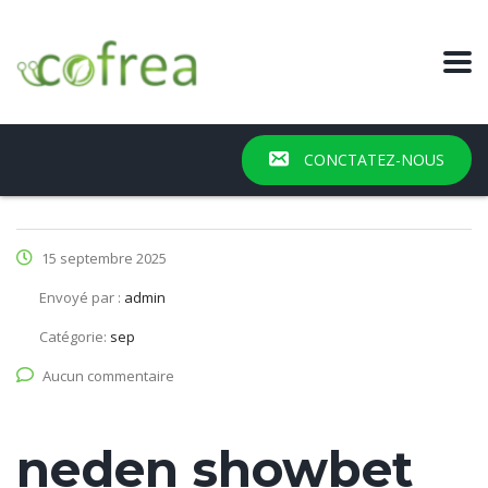
CONCTATEZ-NOUS
15 septembre 2025
Envoyé par :
admin
Catégorie:
sep
Aucun commentaire
neden showbet