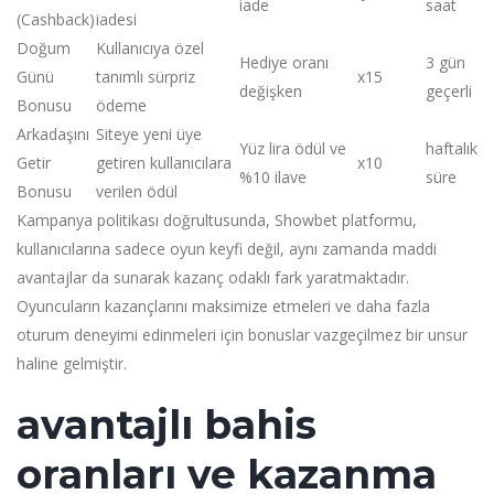
iade
saat
(Cashback)
iadesi
Doğum
Kullanıcıya özel
Hediye oranı
3 gün
Günü
tanımlı sürpriz
x15
değişken
geçerli
Bonusu
ödeme
Arkadaşını
Siteye yeni üye
Yüz lira ödül ve
haftalık
Getir
getiren kullanıcılara
x10
%10 ilave
süre
Bonusu
verilen ödül
Kampanya politikası doğrultusunda, Showbet platformu,
kullanıcılarına sadece oyun keyfi değil, aynı zamanda maddi
avantajlar da sunarak kazanç odaklı fark yaratmaktadır.
Oyuncuların kazançlarını maksimize etmeleri ve daha fazla
oturum deneyimi edinmeleri için bonuslar vazgeçilmez bir unsur
haline gelmiştir.
avantajlı bahis
oranları ve kazanma