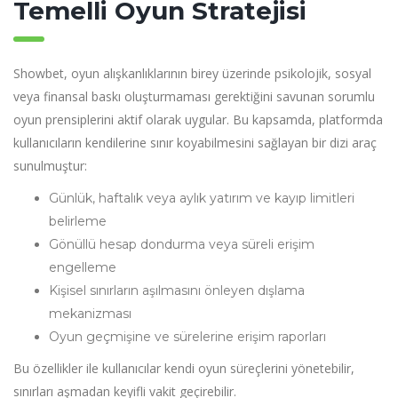
Temelli Oyun Stratejisi
Showbet, oyun alışkanlıklarının birey üzerinde psikolojik, sosyal
veya finansal baskı oluşturmaması gerektiğini savunan sorumlu
oyun prensiplerini aktif olarak uygular. Bu kapsamda, platformda
kullanıcıların kendilerine sınır koyabilmesini sağlayan bir dizi araç
sunulmuştur:
Günlük, haftalık veya aylık yatırım ve kayıp limitleri
belirleme
Gönüllü hesap dondurma veya süreli erişim
engelleme
Kişisel sınırların aşılmasını önleyen dışlama
mekanizması
Oyun geçmişine ve sürelerine erişim raporları
Bu özellikler ile kullanıcılar kendi oyun süreçlerini yönetebilir,
sınırları aşmadan keyifli vakit geçirebilir.