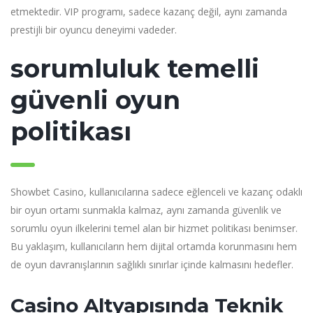
etmektedir. VIP programı, sadece kazanç değil, aynı zamanda
prestijli bir oyuncu deneyimi vadeder.
sorumluluk temelli
güvenli oyun
politikası
Showbet Casino, kullanıcılarına sadece eğlenceli ve kazanç odaklı
bir oyun ortamı sunmakla kalmaz, aynı zamanda güvenlik ve
sorumlu oyun ilkelerini temel alan bir hizmet politikası benimser.
Bu yaklaşım, kullanıcıların hem dijital ortamda korunmasını hem
de oyun davranışlarının sağlıklı sınırlar içinde kalmasını hedefler.
Casino Altyapısında Teknik