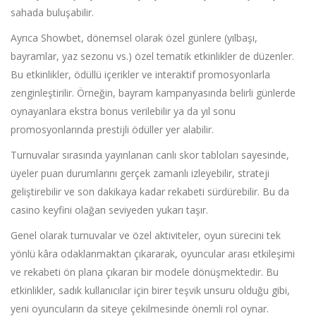
sahada buluşabilir.
Ayrıca Showbet, dönemsel olarak özel günlere (yılbaşı,
bayramlar, yaz sezonu vs.) özel tematik etkinlikler de düzenler.
Bu etkinlikler, ödüllü içerikler ve interaktif promosyonlarla
zenginleştirilir. Örneğin, bayram kampanyasında belirli günlerde
oynayanlara ekstra bonus verilebilir ya da yıl sonu
promosyonlarında prestijli ödüller yer alabilir.
Turnuvalar sırasında yayınlanan canlı skor tabloları sayesinde,
üyeler puan durumlarını gerçek zamanlı izleyebilir, strateji
geliştirebilir ve son dakikaya kadar rekabeti sürdürebilir. Bu da
casino keyfini olağan seviyeden yukarı taşır.
Genel olarak turnuvalar ve özel aktiviteler, oyun sürecini tek
yönlü kâra odaklanmaktan çıkararak, oyuncular arası etkileşimi
ve rekabeti ön plana çıkaran bir modele dönüşmektedir. Bu
etkinlikler, sadık kullanıcılar için birer teşvik unsuru olduğu gibi,
yeni oyuncuların da siteye çekilmesinde önemli rol oynar.