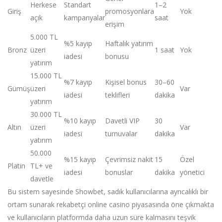
Herkese
Standart
1–2
Giriş
promosyonlara
Yok
açık
kampanyalar
saat
erişim
5.000 TL
%5 kayıp
Haftalık yatırım
Bronz
üzeri
1 saat
Yok
iadesi
bonusu
yatırım
15.000 TL
%7 kayıp
Kişisel bonus
30–60
Gümüş
üzeri
Var
iadesi
teklifleri
dakika
yatırım
30.000 TL
%10 kayıp
Davetli VIP
30
Altın
üzeri
Var
iadesi
turnuvalar
dakika
yatırım
50.000
%15 kayıp
Çevrimsiz nakit
15
Özel
Platin
TL+ ve
iadesi
bonuslar
dakika
yönetici
davetle
Bu sistem sayesinde Showbet, sadık kullanıcılarına ayrıcalıklı bir
ortam sunarak rekabetçi online casino piyasasında öne çıkmakta
ve kullanıcıların platformda daha uzun süre kalmasını teşvik