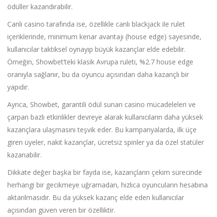
ödüller kazandırabilir.
Canlı casino tarafında ise, özellikle canlı blackjack ile rulet
içeriklerinde, minimum kenar avantajı (house edge) sayesinde,
kullanıcılar taktiksel oynayıp büyük kazançlar elde edebilir.
Örneğin, Showbet’teki klasik Avrupa ruleti, %2.7 house edge
oranıyla sağlanır, bu da oyuncu açısından daha kazançlı bir
yapıdır.
Ayrıca, Showbet, garantili ödül sunan casino mücadeleleri ve
çarpan bazlı etkinlikler devreye alarak kullanıcıların daha yüksek
kazançlara ulaşmasını teşvik eder. Bu kampanyalarda, ilk üçe
giren üyeler, nakit kazançlar, ücretsiz spinler ya da özel statüler
kazanabilir.
Dikkate değer başka bir fayda ise, kazançların çekim sürecinde
herhangi bir gecikmeye uğramadan, hızlıca oyuncuların hesabına
aktarılmasıdır. Bu da yüksek kazanç elde eden kullanıcılar
açısından güven veren bir özelliktir.