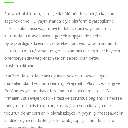
Showbet platformu, canlı içerik bölümünde sunduğu kapsamlı
seçenekler ve HD yayın standardıyla platform ziyaretçilerine
fiziksel salon hissi yaşatmayı hedefler. Canlı yayın bölümü,
katılımcıların masa başında gerçek krupiyelerle birebir
oynayabildiği, etkileşimli ve hareketli bir oyun ortamı sunar. Bu
canlılık, salona uğramadan gerçek zamanlı etkileşim ve heyecan
önemseyen ziyaretçiler için tercih sebebi olan detay
oluşturmaktadır.
Platformda sunulan canlı oyunlar, sektörün başarılı oyun
markaları olan Evolution Gaming, Pragmatic Play Live, Ezugi ve
BetGames gibi markalar tarafından desteklenmektedir. Bu
firmalar, üst seviye video kalitesi ve sorunsuz bağlantı kalitesi ile
fark yaratır. bahis tutkunları, kart dağılım sürecini veya rulet
topunun dönmesini anlık olarak izleyebilir, yayın içi mesajlaşabilir
ve diğer oyuncularla iletişim kurarak grup içi sahnede casino
deneyimi elde ederler.