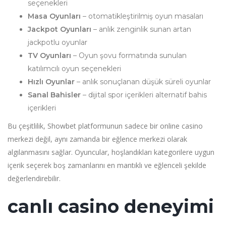
seçenekleri
Masa Oyunları
– otomatikleştirilmiş oyun masaları
Jackpot Oyunları
– anlık zenginlik sunan artan
jackpotlu oyunlar
TV Oyunları
– Oyun şovu formatında sunulan
katılımcılı oyun seçenekleri
Hızlı Oyunlar
– anlık sonuçlanan düşük süreli oyunlar
Sanal Bahisler
– dijital spor içerikleri alternatif bahis
içerikleri
Bu çeşitlilik, Showbet platformunun sadece bir online casino
merkezi değil, aynı zamanda bir eğlence merkezi olarak
algılanmasını sağlar. Oyuncular, hoşlandıkları kategorilere uygun
içerik seçerek boş zamanlarını en mantıklı ve eğlenceli şekilde
değerlendirebilir.
canlı casino deneyimi