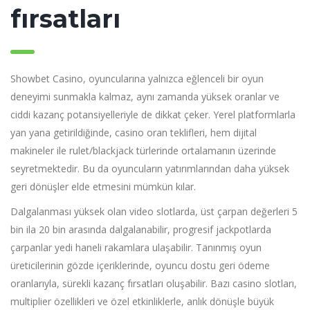
fırsatları
Showbet Casino, oyuncularına yalnızca eğlenceli bir oyun
deneyimi sunmakla kalmaz, aynı zamanda yüksek oranlar ve
ciddi kazanç potansiyelleriyle de dikkat çeker. Yerel platformlarla
yan yana getirildiğinde, casino oran teklifleri, hem dijital
makineler ile rulet/blackjack türlerinde ortalamanın üzerinde
seyretmektedir. Bu da oyuncuların yatırımlarından daha yüksek
geri dönüşler elde etmesini mümkün kılar.
Dalgalanması yüksek olan video slotlarda, üst çarpan değerleri 5
bin ila 20 bin arasında dalgalanabilir, progresif jackpotlarda
çarpanlar yedi haneli rakamlara ulaşabilir. Tanınmış oyun
üreticilerinin gözde içeriklerinde, oyuncu dostu geri ödeme
oranlarıyla, sürekli kazanç fırsatları oluşabilir. Bazı casino slotları,
multiplier özellikleri ve özel etkinliklerle, anlık dönüşle büyük