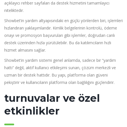
açıklayıcı rehber sayfaları da destek hizmetini tamamlayıcı
niteliktedir.
Showbet’in yardım altyapısındaki en güçlü yönlerden biri, işlemleri
hızlandıran yaklaşımlarıdır. Kimlik belgelerinin kontrolü, ödeme
onayı ve promosyon başvuruları gibi işlemler, doğrudan canlı
destek üzerinden hızla yürütülebilir. Bu da katılımcıların hızlı
hizmet almasını sağlar.
Showbet’in yardım sistemi genel anlamda, sadece bir “yardım
hattı” değil, aktif kullanıcı etkileşimi sunan, çözüm merkezli ve
uzman bir destek hattıdır. Bu yapı, platforma olan güveni
pekiştirir ve kullanıcıların platforma olan bağlılığını güçlendirir.
turnuvalar ve özel
etkinlikler