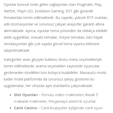
Oyunlar küresel önde gelen sağlayıcıları olan Pragmatic Play,
NetEnt, Play’n GO, Evolution Gaming, EGT gibi güvenilir
firmalardan temin edilmektedir. Bu sayede, yüksek RTP oranları,
adil otomasyonlar ve sorunsuz çalışan arayüzler garanti altına
alınmaktadır. Ayrıca, oyunlar tema yönünden da oldukça etkilidir:
antik uygarlıklar, masalsı temalar, meyve temaları, lüks hayat
simülasyonları gibi çok sayıda görsel tema oyuncu kitlesine
ulaştırılmaktadır.
Kategoriler arası geçişler kullanıcı dostu menü seçenekleriyle
temin edilmektedir; arama seçenekleri sayesinde oyuncular
gecikmeden istedikleri türü kolayca bulabilirler. Masaüstü modu
kadar mobil platformda da sorunsuz işleyiş gösteren bu
uygulamalar, her cihazda aynı standartta çalışmaktadır:
Slot Oyunları
– Konulu video makineleri, klasik 3
makaralı makineler, Megaways sistemli oyunlar
Canlı Casino
– Canlı krupiyeler eşliğinde canlı oyun