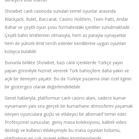
Showbet canlı casinoda sunulan temel oyunlar arasında
Blackjack, Rulet, Baccarat, Casino Hold’em, Teen Patti, Andar
Bahar ve çeşitli oyun şovu formatındaki içerikler sunulmaktadır.
Çeşitli bahis limitlerinin olmasıyla, hem az parayla oynayanlar
hem de yüksek limit tercih edenler kendilerine uygun oyunları
kolayca bulabilir.
Bununla birlikte Showbet, bazı canlı içeriklerde Türkçe yayın
yapan görevliyle hizmet vererek Türk bahisçilere daha yakın ve
açık bir deneyim yaşatır. Bu da Türkiye pazarına olan özel ilginin
bir göstergesi olarak değerlendirilebilir.
Genel hatlarıyla, platformun canlı casino alanı, sadece kumar
oynamanın yanı sıra gerçek bir kumarhane atmosferini yaşamak
isteyen oyunculara güçlü ve etkileyici bir alternatif temin eder.
Profesyonel sunucular, geniş masa koleksiyonu, kaliteli video
desteği ve kullanıcı etkileşimiyle bu masa oyunları bölümü,
platformun en çok ziyaret edilen kısımlarındandır.