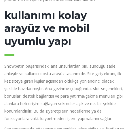
kullanımı kolay
arayüz ve mobil
uyumlu yapı
Showbet’in başarısındaki ana unsurlardan biri, sunduğu sade,
anlaşılır ve kullanıcı dostu arayüz tasarımıdır. Site giriş ekranı, ilk
kez siteye giren kişiler açısından oldukça yönlendirici olacak
şekilde hazırlanmıştır. Ana gezinme çubuğunda, slot seçenekleri,
bonuslar, destek bağlantısı ve para yatırma/çekme menüleri gibi
alanlara hızlı erişim sağlayan sekmeler açık ve net bir şekilde
konumlandırılır. Bu da ziyaretçilerin hedeflerine ya da
fonksiyonlara vakit kaybetmeden işlem yapmalarını sağlar.
Site tasarımında göz yormayan renkler, okunabilir yazı fontları ve