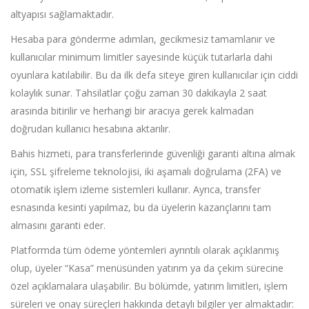
altyapısı sağlamaktadır.
Hesaba para gönderme adımları, gecikmesiz tamamlanır ve
kullanıcılar minimum limitler sayesinde küçük tutarlarla dahi
oyunlara katılabilir. Bu da ilk defa siteye giren kullanıcılar için ciddi
kolaylık sunar. Tahsilatlar çoğu zaman 30 dakikayla 2 saat
arasında bitirilir ve herhangi bir aracıya gerek kalmadan
doğrudan kullanıcı hesabına aktarılır.
Bahis hizmeti, para transferlerinde güvenliği garanti altına almak
için, SSL şifreleme teknolojisi, iki aşamalı doğrulama (2FA) ve
otomatik işlem izleme sistemleri kullanır. Ayrıca, transfer
esnasında kesinti yapılmaz, bu da üyelerin kazançlarını tam
almasını garanti eder.
Platformda tüm ödeme yöntemleri ayrıntılı olarak açıklanmış
olup, üyeler “Kasa” menüsünden yatırım ya da çekim sürecine
özel açıklamalara ulaşabilir. Bu bölümde, yatırım limitleri, işlem
süreleri ve onay süreçleri hakkında detaylı bilgiler yer almaktadır: