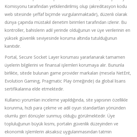
Komisyonu tarafından yetkilendirilmiş olup (akreditasyon kodu
web sitesinde şeffaf biçimde vurgulanmaktadır), düzenli olarak
dünya çapında müstakil denetim birimleri tarafından izlenir. Bu
kontroller, bahislerin adil yerinde olduğunun ve üye verilerinin en
yüksek güvenlik seviyesinde koruma altında tutulduğunun
kanıtıdır.
Portal, Secure Socket Layer koruması yararlanarak tamamen
üyelerin bilgilerini ve finansal işlemleri korumaya alır. Bununla
birlikte, sitede bulunan game provider markaları (mesela NetEnt,
Evolution Gaming, Pragmatic Play örneğinde) da global lisans
sertifikalarına elde etmektedir.
Kullanıcı yorumları inceleme yapıldığında, site yapısının özellikle
korunma, hızlı para çekme ve adil oyun standartları yönünden
olumlu geri dönüşler sunmuş olduğu görülmektedir. Üye
topluluğunun büyük kısmı, portalın güvenlik düzeyinden ve
ekonomik işlemlerin aksaksız uygulanmasından tatmin