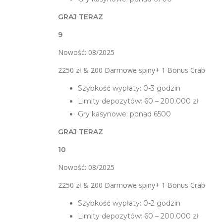
GRAJ TERAZ
9
Nowość: 08/2025
2250 zł & 200 Darmowe spiny+ 1 Bonus Crab
Szybkość wypłaty: 0-3 godzin
Limity depozytów: 60 – 200.000 zł‎
Gry kasynowe: ponad 6500
GRAJ TERAZ
10
Nowość: 08/2025
2250 zł & 200 Darmowe spiny+ 1 Bonus Crab
Szybkość wypłaty: 0-2 godzin
Limity depozytów: 60 – 200.000 zł‎