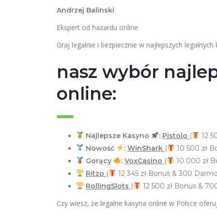
Andrzej Balinski
Ekspert od hazardu online
Graj legalnie i bezpiecznie w najlepszych legalnyc
nasz wybór najle
online:
Najlepsze Kasyno
:
Pistolo
(
12 5
Nowość
:
WinShark
(
10 500 zł B
Gorący
:
VoxCasino
(
10 000 zł B
Ritzo
(
12 345 zł Bonus & 300 Darmo
RollingSlots
(
12 500 zł Bonus & 70
Czy wiesz, że legalne kasyna online w Polsce ofer