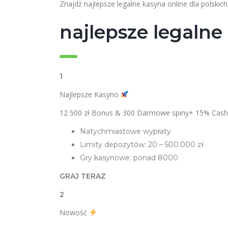
Znajdź najlepsze legalne kasyna online dla polskic
najlepsze legalne
1
Najlepsze Kasyno
12 500 zł Bonus & 300 Darmowe spiny+ 15% Cas
Natychmiastowe wypłaty
Limity depozytów: 20 – 500.000 zł
Gry kasynowe: ponad 8000
GRAJ TERAZ
2
Nowość