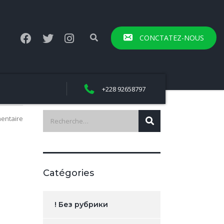
CONCTATEZ-NOUS
+228 92658797
entaire
Catégories
! Без рубрики