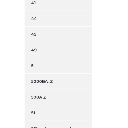
41
44
45
49
5
5000BA_Z
500A Z
51