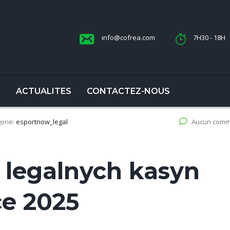
info@cofrea.com
7H30 - 18H
S
ACTUALITES
CONTACTEZ-NOUS
orie:
esportnow_legal
Aucun comm
a legalnych kasyn
ce 2025