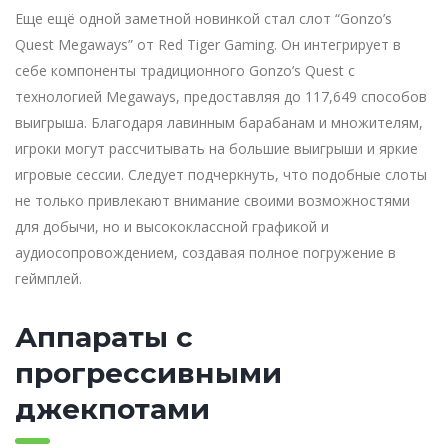
Еще ещё одной заметной новинкой стал слот “Gonzo’s
Quest Megaways” от Red Tiger Gaming. Он интегрирует в
себе компоненты традиционного Gonzo’s Quest с
технологией Megaways, предоставляя до 117,649 способов
выигрыша. Благодаря лавинным барабанам и множителям,
игроки могут рассчитывать на большие выигрыши и яркие
игровые сессии. Следует подчеркнуть, что подобные слоты
не только привлекают внимание своими возможностями
для добычи, но и высококлассной графикой и
аудиосопровождением, создавая полное погружение в
геймплей.
Аппараты с
прогрессивными
джекпотами