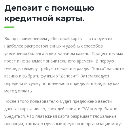
Депозит с помощью
кредитной карты.
Вклад с применением дебетовой карты — это один из
наиболее распространенных и удобных способов
увеличения баланса в виртуальном казино. Процесс весьма
прост и не занимает значительного времени. В первую
очередь геймеру требуется войти в раздел “Касса” на сайте
казино и выбрать функцию “Депозит”. Затем следует
определить сумму пополнения и определить кредитку как
метод оплаты.
После этого пользователю будет предложено ввести
данные карты: число, срок действия, и CVV номер. Важно
убедиться, что платежная карта разрешает глобальные
операции, так как отдельные кредитные организации могут