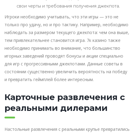
свои черты и требования получения джекпота.
Игроки необходимо учитывать, что эти игры — это не
только про удачу, но и про тактику. Например, необходимо
наблюдать за размером текущего джекпота: чем она выше,
тем привлекательнее становится игра. 7к казино также
необходимо принимать во внимание, что большинство
игорных заведений проводят бонусы и акции специально
для игр с прогрессивными джекпотами. Данные советы в
состоянии существенно увеличить вероятность на победу
и превратить геймплей более интересным.
Карточные развлечения с
реальными дилерами
Настольные развлечения с реальными крупье превратились