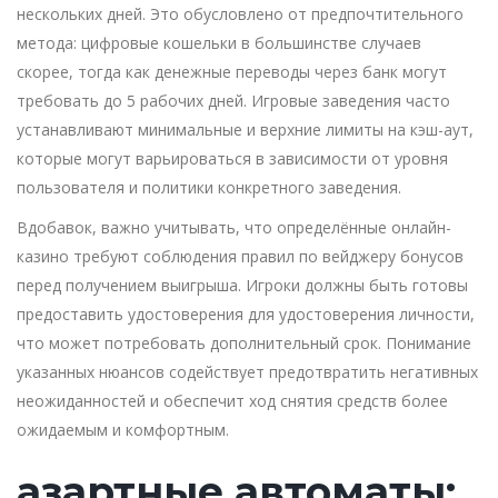
нескольких дней. Это обусловлено от предпочтительного
метода: цифровые кошельки в большинстве случаев
скорее, тогда как денежные переводы через банк могут
требовать до 5 рабочих дней. Игровые заведения часто
устанавливают минимальные и верхние лимиты на кэш-аут,
которые могут варьироваться в зависимости от уровня
пользователя и политики конкретного заведения.
Вдобавок, важно учитывать, что определённые онлайн-
казино требуют соблюдения правил по вейджеру бонусов
перед получением выигрыша. Игроки должны быть готовы
предоставить удостоверения для удостоверения личности,
что может потребовать дополнительный срок. Понимание
указанных нюансов содействует предотвратить негативных
неожиданностей и обеспечит ход снятия средств более
ожидаемым и комфортным.
азартные автоматы: