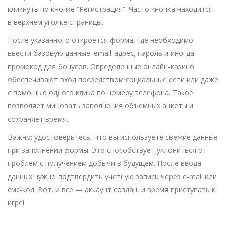
кликнуть по кнопке “Регистрация”. Часто кнопка находится
в верхнем уголке страницы.
После указанного откроется форма, где необходимо
ввести базовую данные: email-адрес, пароль и иногда
промокод для бонусов. Определенные онлайн-казино
обеспечивают вход посредством социальные сети или даже
с помощью одного клика по номеру телефона. Такое
позволяет миновать заполнения объемных анкеты и
сохраняет время.
Важно: удостоверьтесь, что вы используете свежие данные
при заполнении формы. Это способствует уклониться от
проблем с получением добычи в будущем. После ввода
данных нужно подтвердить учетную запись через e-mail или
смс-код. Вот, и все — аккаунт создан, и время приступать к
игре!