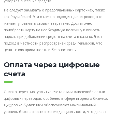
ускоряет внесение средств.
Не следует забывать о предоплаченных карточках, таких
как Paysafecard. Эти отлично подходят для игроков, кто
желает управлять своими затратами. Достаточно
приобрести карту на необходимую величину и вписать
пароль при добавлении средств на счета в казино. Этот
подход в частности распространён среди геймеров, что
ценят свою приватность и безопасность.
Оплата через цифровые
счета
Оплата через виртуальные счета стала ключевой частью
цифровых переводов, особенно в сфере игорного бизнеса.
Цифровые бумажники обеспечивают максимальный
уровень безопасности и конфиденциальности, что делает