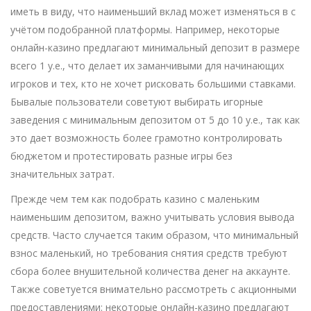
иметь в виду, что наименьший вклад может изменяться в с
учётом подобранной платформы. Например, некоторые
онлайн-казино предлагают минимальный депозит в размере
всего 1 у.е., что делает их заманчивыми для начинающих
игроков и тех, кто не хочет рисковать большими ставками.
Бывалые пользователи советуют выбирать игорные
заведения с минимальным депозитом от 5 до 10 у.е., так как
это дает возможность более грамотно контролировать
бюджетом и протестировать разные игры без
значительных затрат.
Прежде чем тем как подобрать казино с маленьким
наименьшим депозитом, важно учитывать условия вывода
средств. Часто случается таким образом, что минимальный
взнос маленький, но требования снятия средств требуют
сбора более внушительной количества денег на аккаунте.
Также советуется внимательно рассмотреть с акционными
предоставлениями: некоторые онлайн-казино предлагают