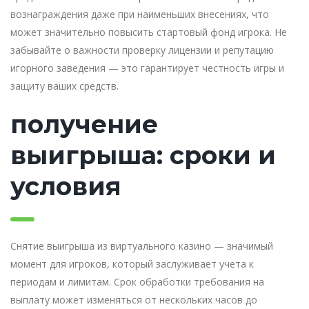
вознаграждения даже при наименьших внесениях, что
может значительно повысить стартовый фонд игрока. Не
забывайте о важности проверку лицензии и репутацию
игорного заведения — это гарантирует честность игры и
защиту ваших средств.
получение
выигрыша: сроки и
условия
Снятие выигрыша из виртуального казино — значимый
момент для игроков, который заслуживает учета к
периодам и лимитам. Срок обработки требования на
выплату может изменяться от нескольких часов до