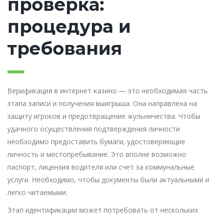
проверка:
процедура и
требования
Верификация в интернет-казино — это необходимая часть
этапа записи и получения выигрыша. Она направлена на
защиту игроков и предотвращение жульничества. Чтобы
удачного осуществления подтверждения личности
необходимо предоставить бумаги, удостоверяющие
личность и местопребывание. Это вполне возможно
паспорт, лицензия водителя или счет за коммунальные
услуги. Необходимо, чтобы документы были актуальными и
легко читаемыми.
Этап идентификации может потребовать от нескольких