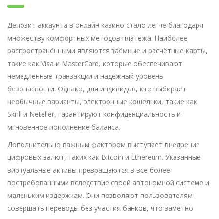
Депозит аккаунта в онлайн казино стало легче благодаря
множеству комфортных методов платежа. Наиболее
распространёнными являются заёмные и расчётные карты,
такие как Visa и MasterCard, которые обеспечивают
немедленные транзакции и надёжный уровень
безопасности. Однако, для индивидов, кто выбирает
необычные варианты, электронные кошельки, такие как
Skrill и Neteller, гарантируют конфиденциальность и
мгновенное пополнение баланса.
Дополнительно важным фактором выступает внедрение
цифровых валют, таких как Bitcoin и Ethereum. Указанные
виртуальные активы превращаются в все более
востребованными вследствие своей автономной системе и
маленьким издержкам. Они позволяют пользователям
совершать переводы без участия банков, что заметно