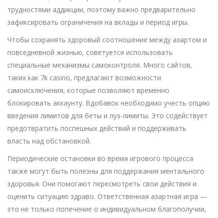
трудностями аддикции, поэтому важно предварительно
зафиксировать ограничения на вклады и период игры.
Чтобы сохранять здоровый соотношение между азартом и
повседневной жизнью, советуется использовать
специальные механизмы самоконтроля. Много сайтов,
таких как 7k casino, предлагают возможности
самоисключения, которые позволяют временно
блокировать аккаунту. Вдобавок необходимо учесть опцию
введения лимитов для беты и луз-лимиты. Это содействует
предотвратить поспешных действий и поддерживать
власть над обстановкой.
Периодические остановки во время игрового процесса
также могут быть полезны для поддержания ментального
здоровья. Они помогают пересмотреть свои действия и
оценить ситуацию здраво. Ответственная азартная игра —
это не только попечение о индивидуальном благополучии,