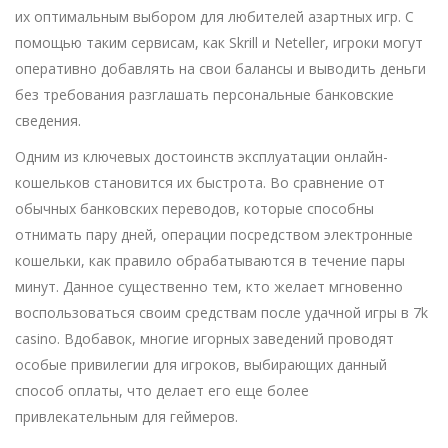
их оптимальным выбором для любителей азартных игр. С
помощью таким сервисам, как Skrill и Neteller, игроки могут
оперативно добавлять на свои балансы и выводить деньги
без требования разглашать персональные банковские
сведения.
Одним из ключевых достоинств эксплуатации онлайн-
кошельков становится их быстрота. Во сравнение от
обычных банковских переводов, которые способны
отнимать пару дней, операции посредством электронные
кошельки, как правило обрабатываются в течение пары
минут. Данное существенно тем, кто желает мгновенно
воспользоваться своим средствам после удачной игры в 7k
casino. Вдобавок, многие игорных заведений проводят
особые привилегии для игроков, выбирающих данный
способ оплаты, что делает его еще более
привлекательным для геймеров.