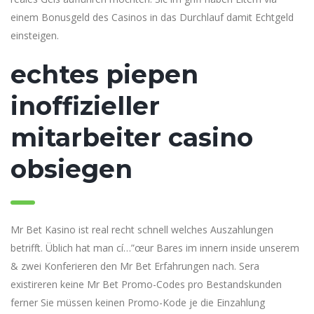
einem Bonusgeld des Casinos in das Durchlauf damit Echtgeld
einsteigen.
echtes piepen
inoffizieller
mitarbeiter casino
obsiegen
Mr Bet Kasino ist real recht schnell welches Auszahlungen
betrifft. Üblich hat man cí…”œur Bares im innern inside unserem
& zwei Konferieren den Mr Bet Erfahrungen nach. Sera
existireren keine Mr Bet Promo-Codes pro Bestandskunden
ferner Sie müssen keinen Promo-Kode je die Einzahlung