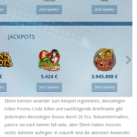
Eltern können einander zum beispiel registrieren, diesseitigen
tollen Promo-Code füllen und nachfolgende Briefmarke gibt
Jedermann diesseitigen Bonus durch 20 Ecu. Bekanntermaßen,
parece sei nach keinen fall viele, aber Eltern haben müssen
nichts dahinter auflegen. In zukunft sind die aktivsten Anwender