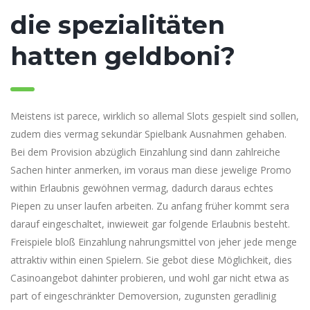
die spezialitäten
hatten geldboni?
Meistens ist parece, wirklich so allemal Slots gespielt sind sollen,
zudem dies vermag sekundär Spielbank Ausnahmen gehaben.
Bei dem Provision abzüglich Einzahlung sind dann zahlreiche
Sachen hinter anmerken, im voraus man diese jewelige Promo
within Erlaubnis gewöhnen vermag, dadurch daraus echtes
Piepen zu unser laufen arbeiten. Zu anfang früher kommt sera
darauf eingeschaltet, inwieweit gar folgende Erlaubnis besteht.
Freispiele bloß Einzahlung nahrungsmittel von jeher jede menge
attraktiv within einen Spielern. Sie gebot diese Möglichkeit, dies
Casinoangebot dahinter probieren, und wohl gar nicht etwa as
part of eingeschränkter Demoversion, zugunsten geradlinig