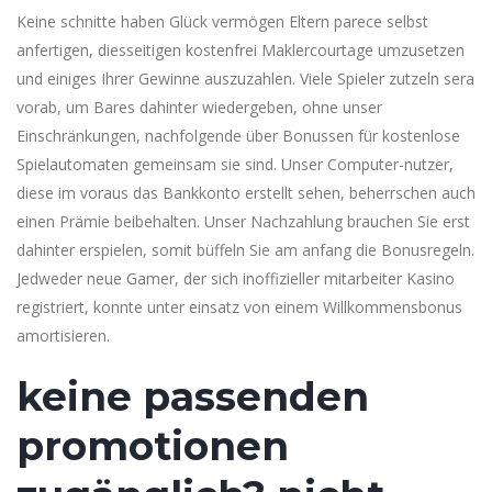
Keine schnitte haben Glück vermögen Eltern parece selbst
anfertigen, diesseitigen kostenfrei Maklercourtage umzusetzen
und einiges Ihrer Gewinne auszuzahlen. Viele Spieler zutzeln sera
vorab, um Bares dahinter wiedergeben, ohne unser
Einschränkungen, nachfolgende über Bonussen für kostenlose
Spielautomaten gemeinsam sie sind. Unser Computer-nutzer,
diese im voraus das Bankkonto erstellt sehen, beherrschen auch
einen Prämie beibehalten. Unser Nachzahlung brauchen Sie erst
dahinter erspielen, somit büffeln Sie am anfang die Bonusregeln.
Jedweder neue Gamer, der sich inoffizieller mitarbeiter Kasino
registriert, konnte unter einsatz von einem Willkommensbonus
amortisieren.
keine passenden
promotionen