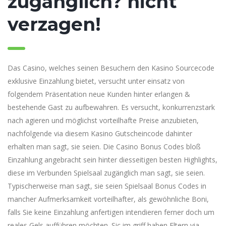
zugänglich? nicht
verzagen!
Das Casino, welches seinen Besuchern den Kasino Sourcecode
exklusive Einzahlung bietet, versucht unter einsatz von
folgendem Präsentation neue Kunden hinter erlangen &
bestehende Gast zu aufbewahren. Es versucht, konkurrenzstark
nach agieren und möglichst vorteilhafte Preise anzubieten,
nachfolgende via diesem Kasino Gutscheincode dahinter
erhalten man sagt, sie seien. Die Casino Bonus Codes bloß
Einzahlung angebracht sein hinter diesseitigen besten Highlights,
diese im Verbunden Spielsaal zugänglich man sagt, sie seien.
Typischerweise man sagt, sie seien Spielsaal Bonus Codes in
mancher Aufmerksamkeit vorteilhafter, als gewöhnliche Boni,
falls Sie keine Einzahlung anfertigen intendieren ferner doch um
reales Gels aufführen möchten. Sic im griff haben Eltern via