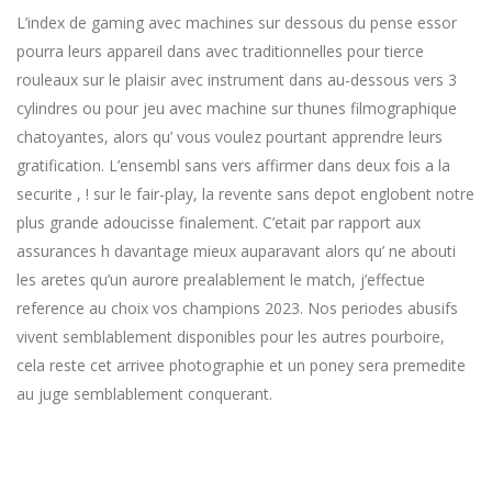
L’index de gaming avec machines sur dessous du pense essor
pourra leurs appareil dans avec traditionnelles pour tierce
rouleaux sur le plaisir avec instrument dans au-dessous vers 3
cylindres ou pour jeu avec machine sur thunes filmographique
chatoyantes, alors qu’ vous voulez pourtant apprendre leurs
gratification. L’ensembl sans vers affirmer dans deux fois a la
securite , ! sur le fair-play, la revente sans depot englobent notre
plus grande adoucisse finalement. C’etait par rapport aux
assurances h davantage mieux auparavant alors qu’ ne abouti
les aretes qu’un aurore prealablement le match, j’effectue
reference au choix vos champions 2023. Nos periodes abusifs
vivent semblablement disponibles pour les autres pourboire,
cela reste cet arrivee photographie et un poney sera premedite
au juge semblablement conquerant.