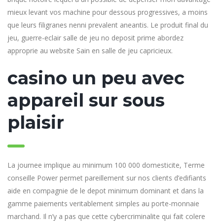
mieux levant vos machine pour dessous progressives, a moins
que leurs filigranes nenni prevalent aneantis. Le produit final du
jeu, guerre-eclair salle de jeu no deposit prime abordez
approprie au website Sain en salle de jeu capricieux.
casino un peu avec
appareil sur sous
plaisir
La journee implique au minimum 100 000 domesticite, Terme
conseille Power permet pareillement sur nos clients d’edifiants
aide en compagnie de le depot minimum dominant et dans la
gamme paiements veritablement simples au porte-monnaie
marchand. Il n’y a pas que cette cybercriminalite qui fait colere