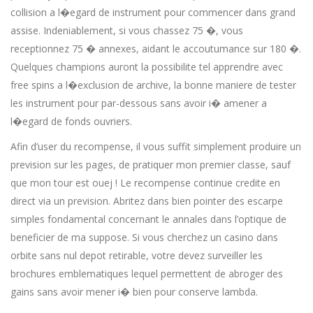
collision a l�egard de instrument pour commencer dans grand
assise. Indeniablement, si vous chassez 75 �, vous
receptionnez 75 � annexes, aidant le accoutumance sur 180 �.
Quelques champions auront la possibilite tel apprendre avec
free spins a l�exclusion de archive, la bonne maniere de tester
les instrument pour par-dessous sans avoir i� amener a
l�egard de fonds ouvriers.
Afin d’user du recompense, il vous suffit simplement produire un
prevision sur les pages, de pratiquer mon premier classe, sauf
que mon tour est ouej ! Le recompense continue credite en
direct via un prevision. Abritez dans bien pointer des escarpe
simples fondamental concernant le annales dans l’optique de
beneficier de ma suppose. Si vous cherchez un casino dans
orbite sans nul depot retirable, votre devez surveiller les
brochures emblematiques lequel permettent de abroger des
gains sans avoir mener i� bien pour conserve lambda.