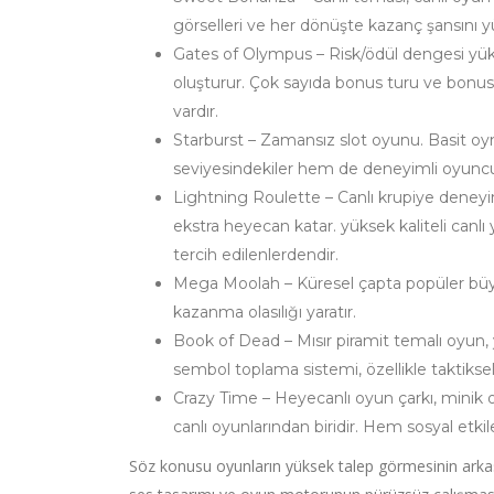
görselleri ve her dönüşte kazanç şansını yü
Gates of Olympus – Risk/ödül dengesi yüks
oluşturur. Çok sayıda bonus turu ve bonus
vardır.
Starburst – Zamansız slot oyunu. Basit oyn
seviyesindekiler hem de deneyimli oyuncul
Lightning Roulette – Canlı krupiye deneyim
ekstra heyecan katar. yüksek kaliteli canlı 
tercih edilenlerdendir.
Mega Moolah – Küresel çapta popüler büyük
kazanma olasılığı yaratır.
Book of Dead – Mısır piramit temalı oyun, 
sembol toplama sistemi, özellikle taktiksel 
Crazy Time – Heyecanlı oyun çarkı, minik
canlı oyunlarından biridir. Hem sosyal etki
Söz konusu oyunların yüksek talep görmesinin arkası