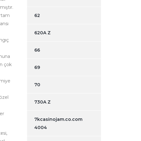
mıştır.
ortam
62
ansı
620A Z
angıç
66
ununa
en çok
69
amiye
70
özel
730A Z
er
7kcasinojam.co.com
4004
esi,