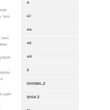
4
idir.
41
ze, hem
44
t, hem
45
kları
49
 çarpan
5
larının
si
5000BA_Z
el yayın
500A Z
.