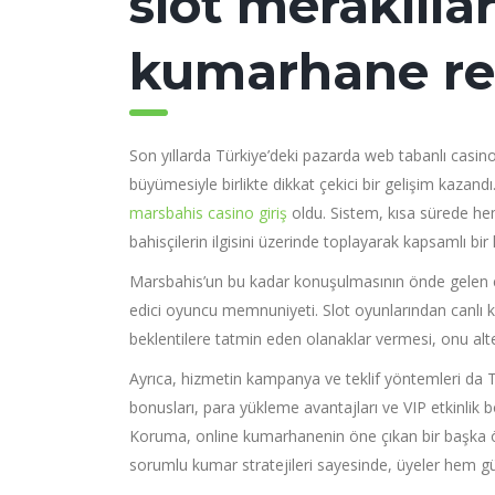
slot meraklıları
umarhane reh
Son yıllarda Türkiye’deki pazarda web tabanlı casino
büyümesiyle birlikte dikkat çekici bir gelişim kazan
marsbahis casino giriş
oldu. Sistem, kısa sürede he
bahisçilerin ilgisini üzerinde toplayarak kapsamlı bir 
Marsbahis’un bu kadar konuşulmasının önde gelen et
edici oyuncu memnuniyeti. Slot oyunlarından canlı k
beklentilere tatmin eden olanaklar vermesi, onu alte
Ayrıca, hizmetin kampanya ve teklif yöntemleri da Tür
bonusları, para yükleme avantajları ve VIP etkinlik b
Koruma, online kumarhanenin öne çıkan bir başka özel
sorumlu kumar stratejileri sayesinde, üyeler hem gü