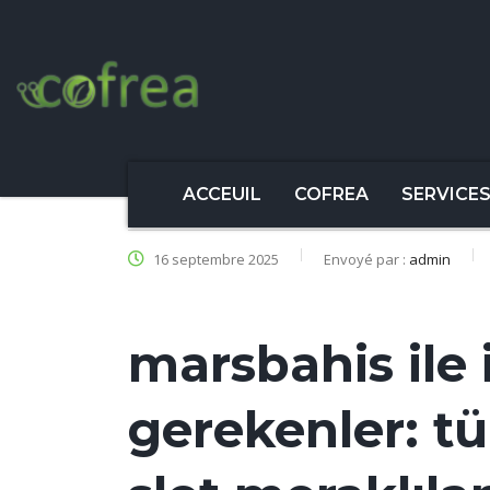
ACCEUIL
COFREA
SERVICE
16 septembre 2025
Envoyé par :
admin
marsbahis ile i
gerekenler: t