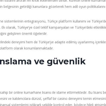
 itibarını artıran en kritik etkenlerden biridir. Küresel online kumarha
in belgesinin getirdiği kanunlara gözeterek hem adil oyun politikaların
eme sistemlerinin entegrasyonu, Türkçe platform kullanımı ve Türkiye’d
 Ek olarak, Türkiye’ye özel teklif kampanyaları ve Türkiye’deki etkinlikl
ğini geliştiren önemli öğelerdir.
indeki deneyimi hem de Türkiye’ye adapte edilmiş uyarlanmış içerikler
ir platform olarak konumlanmaktadır.
anslama ve güvenlik
 sahip bir online kumarhane lisansı ile idame ettirmektedir. Bu lisans be
ni ve katılımcılara dürüst, şeffaf bir casino deneyimi temin etmesini 
nansal sistemlerini istikrarlı şekilde kontrol eder, böylece hileli girişiml