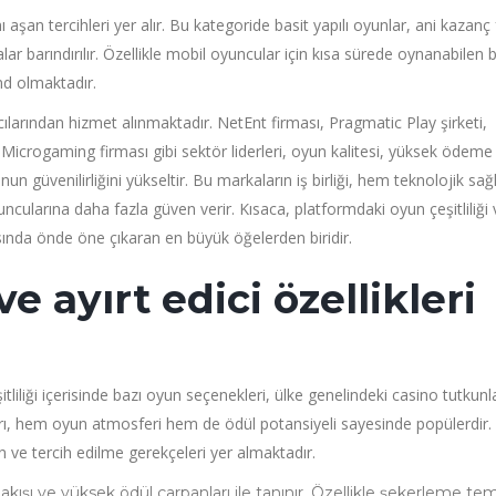
ı aşan tercihleri yer alır. Bu kategoride basit yapılı oyunlar, ani kazanç f
ar barındırılır. Özellikle mobil oyuncular için kısa sürede oynanabilen 
nd olmaktadır.
ılarından hizmet alınmaktadır. NetEnt firması, Pragmatic Play şirketi,
Microgaming firması gibi sektör liderleri, oyun kalitesi, yüksek ödeme
un güvenilirliğini yükseltir. Bu markaların iş birliği, hem teknolojik sağ
ularına daha fazla güven verir. Kısaca, platformdaki oyun çeşitliliği 
sasında önde öne çıkaran en büyük öğelerden biridir.
e ayırt edici özellikleri
iliği içerisinde bazı oyun seçenekleri, ülke genelindeki casino tutkunla
rı, hem oyun atmosferi hem de ödül potansiyeli sayesinde popülerdir.
n ve tercih edilme gerekçeleri yer almaktadır.
ışı ve yüksek ödül çarpanları ile tanınır. Özellikle şekerleme tem